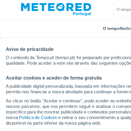
O tempo
Notíc
Aviso de privacidade
O conteúdo da Tempo.pt (tempo.pt) foi preparado por profissiona
qualidade. Pode aceder a este site através das seguintes opçõe
Aceitar cookies e aceder de forma gratuita
Início
Itália
Província de Syracuse
Priolo Gargal
A publicidade digital personalizada, baseada em informações r
permite-nos financiar a nossa atividade para continuar a fornec
Tempo em Priolo Garga
Ao clicar no botão "Aceitar e continuar", pode aceder ao websit
nossos parceiros, que nos permitem seguir e analisar o compo
18:56
Sexta
específico para lhe mostrar publicidade e conteúdos persona
nossa
Política de Cookies
e retirar o seu consentimento a qua
disponível na parte inferior da nossa página web.
Limpo