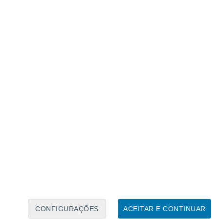
Calendário Lunar
Seg
Ter
Qua
Qui
Sex
Sáb
Domo
7
8
9
10
11
12
13
14
15
16
17
18
19
20
CONFIGURAÇÕES
ACEITAR E CONTINUAR