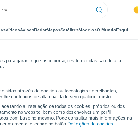
ias
Vídeos
Avisos
Radar
Mapas
Satélites
Modelos
O Mundo
Esqui
is para garantir que as informações fornecidas são de alta
s:
lo
ecolhidas através de cookies ou tecnologias semelhantes,
er-lhe conteúdos de alta qualidade sem qualquer custo.
llo
e aceitando a instalação de todos os cookies, próprios ou dos
rtamento no website, bem como desenvolver um perfil
...
lizados com base no mesmo. Pode consultar mais informações na
lquer momento, clicando no botão
Definições de cookies
Por horas
Calor húmido sufocante nas
próximas horas