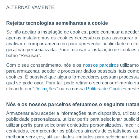
32°
ALTERNATIVAMENTE,
Rejeitar tecnologias semelhantes a cookie
Este
Se não aceitar a instalação de cookies, pode continuar a acede
Sensação de 36°
4
-
17 km/
apenas instalaremos os cookies necessários para assegurar a 
analisar o comportamento ou para apresentar publicidade ou co
geral não personalizada. Pode recusar a instalação de cookies 
botão "Recusar".
Última hora
Hoje e amanhã poeiras do Saara “invadem”
Com o seu consentimento, nós e os
nossos parceiros
utilizamo
Portugal: risco de trovoadas no Norte e Centr
para armazenar, aceder e processar dados pessoais, tais como a
aumenta
cookies. É possível que alguns fornecedores possam processa
O Tempo 1 - 7 Dias
Atualidade
Mapas de temperat
qual se pode opor. Para tal, pode retirar o seu consentimento 
clicando em “
Definições
” ou na nossa
Política de Cookies
neste
Nós e os nossos parceiros efetuamos o seguinte trata
Amanhã
Domingo
S
Hoje
Armazenar e/ou aceder a informações num dispositivo, utilizar da
8 Ago.
9 Ago.
7 Ago.
publicidade personalizada, utilizar perfis para selecionar public
utilizar perfis para selecionar conteúdos personalizados, med
conteúdos, compreender os públicos através de estatísticas ou
melhorar serviços, utilizar dados limitados para selecionar cont