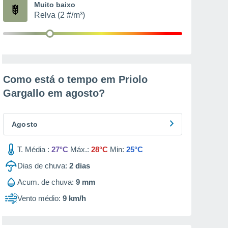
Muito baixo
Relva (2 #/m³)
Como está o tempo em Priolo
Gargallo em
agosto
?
Agosto
T. Média :
27°C
Máx.:
28°C
Min:
25°C
Dias de chuva:
2
dias
Acum. de chuva:
9 mm
Vento médio:
9 km/h