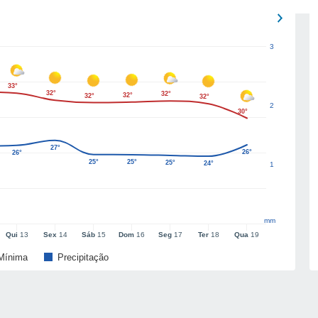
3
33°
32°
32°
32°
32°
32°
2
30°
27°
26°
26°
25°
25°
25°
24°
1
mm
Qui
13
Sex
14
Sáb
15
Dom
16
Seg
17
Ter
18
Qua
19
Mínima
Precipitação