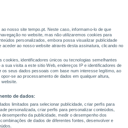
Aviso vermelho
Aviso extremo por temperaturas
elevadas em Priolo Gargallo hoje
r ao nosso site tempo.pt. Neste caso, informamo-lo de que
h
navegação no website, mas não utilizaremos cookies para
nteúdos personalizados, embora possa visualizar publicidade
e aceder ao nosso website através desta assinatura, clicando no
s cookies, identificadores únicos ou tecnologias semelhantes
o
 sua visita a este sitio Web, endereços IP e identificadores de
r os seus dados pessoais com base num interesse legítimo, ao
ura
Radar de Chuva
Satélites
Modelos
ou opor-se ao processamento de dados em qualquer altura,
 website.
mento de dados:
egunda
Terça
Quarta
Quinta
dos limitados para selecionar publicidade, criar perfis para
10 Ago.
11 Ago.
12 Ago.
13 Ago.
idade personalizada, criar perfis para personalizar conteúdos,
ir o desempenho da publicidade, medir o desempenho dos
 combinações de dados de diferentes fontes, desenvolver e
eúdos.