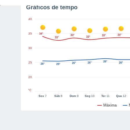
Gráficos de tempo
40
35
34°
34°
33°
33°
33°
33°
30
26°
25
26°
26°
26°
26°
25°
20
°C
Sex
7
Sáb
8
Dom
9
Seg
10
Ter
11
Qua
12
Máxima