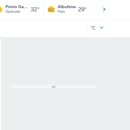
Priolo Gargallo
Albufeira
Lisboa
32°
29°
Syracuse
Faro
Lisboa
°C