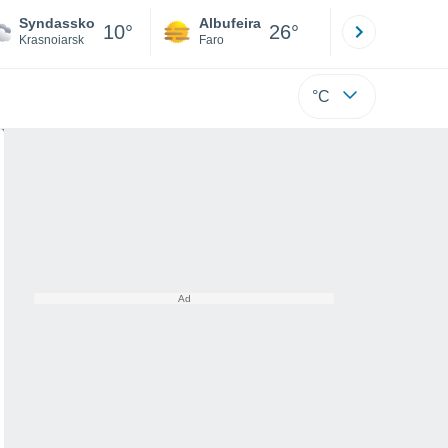
Syndassko
Albufeira
Lisboa
10°
26°
Krasnoiarsk
Faro
Lisboa
°C