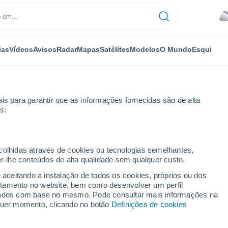
ias
Vídeos
Avisos
Radar
Mapas
Satélites
Modelos
O Mundo
Esqui
is para garantir que as informações fornecidas são de alta
s:
ecolhidas através de cookies ou tecnologias semelhantes,
er-lhe conteúdos de alta qualidade sem qualquer custo.
e aceitando a instalação de todos os cookies, próprios ou dos
rtamento no website, bem como desenvolver um perfil
...
lizados com base no mesmo. Pode consultar mais informações na
lquer momento, clicando no botão
Definições de cookies
Por horas
Céu encoberto nas próximas
horas