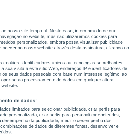
r ao nosso site tempo.pt. Neste caso, informamo-lo de que
navegação no website, mas não utilizaremos cookies para
nteúdos personalizados, embora possa visualizar publicidade
e aceder ao nosso website através desta assinatura, clicando no
:
s cookies, identificadores únicos ou tecnologias semelhantes
sto
 sua visita a este sitio Web, endereços IP e identificadores de
r os seus dados pessoais com base num interesse legítimo, ao
adar de Chuva
Satélites
Modelos
ou opor-se ao processamento de dados em qualquer altura,
 website.
mento de dados:
Terça
Quarta
Quinta
Sexta
dos limitados para selecionar publicidade, criar perfis para
11 Ago.
12 Ago.
13 Ago.
14 Ago.
idade personalizada, criar perfis para personalizar conteúdos,
ir o desempenho da publicidade, medir o desempenho dos
 combinações de dados de diferentes fontes, desenvolver e
eúdos.
30%