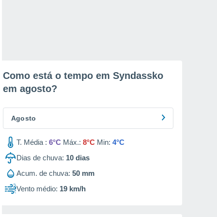
Como está o tempo em Syndassko
em
agosto
?
Agosto
T. Média :
6°C
Máx.:
8°C
Min:
4°C
Dias de chuva:
10
dias
Acum. de chuva:
50 mm
Vento médio:
19 km/h