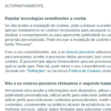
10°
ALTERNATIVAMENTE,
Rejeitar tecnologias semelhantes a cookie
Noroeste
Se não aceitar a instalação de cookies, pode continuar a acede
Sensação de 10°
5
-
9 km/h
apenas instalaremos os cookies necessários para assegurar a 
analisar o comportamento ou para apresentar publicidade ou co
geral não personalizada. Pode recusar a instalação de cookies 
botão "Recusar".
Última hora
40 ºC à vista em Portugal na próxima semana
Com o seu consentimento, nós e os
nossos parceiros
utilizamo
calor intensifica a partir de quarta, 12 de ago
para armazenar, aceder e processar dados pessoais, tais como a
cookies. É possível que alguns fornecedores possam processa
O Tempo 1 - 7 Dias
Atualidade
Mapas de chuva
R
qual se pode opor. Para tal, pode retirar o seu consentimento 
clicando em “
Definições
” ou na nossa
Política de Cookies
neste
Nós e os nossos parceiros efetuamos o seguinte trata
Amanhã
Segunda
Hoje
Armazenar e/ou aceder a informações num dispositivo, utilizar da
9 Ago.
10 Ago.
8 Ago.
publicidade personalizada, utilizar perfis para selecionar public
utilizar perfis para selecionar conteúdos personalizados, med
conteúdos, compreender os públicos através de estatísticas ou
melhorar serviços, utilizar dados limitados para selecionar cont
70%
70%
90%