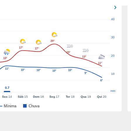
40
30
20°
17°
17°
15°
20
13°
13°
11°
11°
10°
10°
10°
10°
9°
10
6°
0.7
mm
Sex
14
Sáb
15
Dom
16
Seg
17
Ter
18
Qua
19
Qui
20
Mínima
Chuva