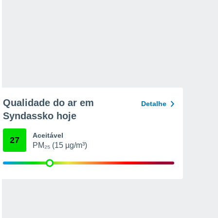
Qualidade do ar em
Detalhe
Syndassko hoje
Aceitável
27
PM₂₅ (15 µg/m³)