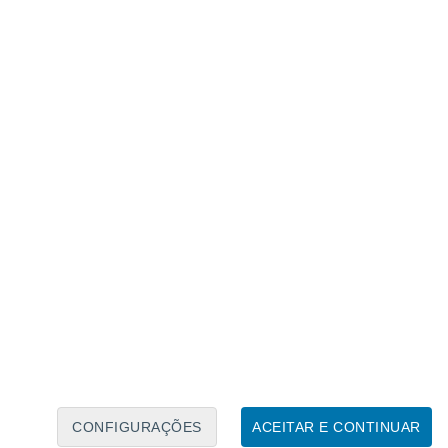
Calendário Lunar
Seg
Ter
Qua
Qui
Sex
Sáb
Domo
8
9
10
11
12
13
14
15
16
17
18
19
20
21
CONFIGURAÇÕES
ACEITAR E CONTINUAR