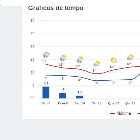
Gráficos de tempo
30
25
20
15
13°
12°
12°
11°
11°
9°
10
9°
9°
8°
6.1
7°
7°
7°
5
3
1.5
°C
Sáb
8
Dom
9
Seg
10
Ter
11
Qua
12
Qui
13
Máxima