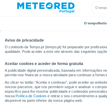
O tempo
Notíc
Aviso de privacidade
O conteúdo da Tempo.pt (tempo.pt) foi preparado por profissiona
qualidade. Pode aceder a este site através das seguintes opçõe
Aceitar cookies e aceder de forma gratuita
Início
Rússia
Krai de Krasnoiarsk
Syndassko
A publicidade digital personalizada, baseada em informações r
permite-nos financiar a nossa atividade para continuar a fornec
Tempo em Syndassko
Ao clicar no botão "Aceitar e continuar", pode aceder ao websit
nossos parceiros, que nos permitem seguir e analisar o compo
21:13
Sábado
específico para lhe mostrar publicidade e conteúdos persona
nossa
Política de Cookies
e retirar o seu consentimento a qua
disponível na parte inferior da nossa página web.
Encoberto