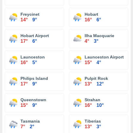
Freycinet
Hobart
14°
9°
16°
6°
Hobart Airport
Ilha Macquarie
17°
6°
4°
3°
Launceston
Launceston Airport
16°
5°
15°
4°
Philips Island
Pulpit Rock
17°
9°
13°
12°
Queenstown
Strahan
15°
9°
16°
10°
Tasmania
Tiberias
7°
2°
13°
3°