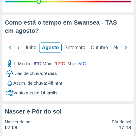
conteúdos.
ção
Como está o tempo em Swansea - TAS
ão através
em
agosto
?
de
,
 e
o
Junho
Julho
Agosto
Setembro
Outubro
Novembro
dos,
publicidade
T. Média :
8°C
Máx.:
12°C
Min:
5°C
s, estudos
Dias de chuva:
9
dias
a e
mento de
Acum. de chuva:
48 mm
Vento médio:
14 km/h
ossos 1199
eiros
Nascer e Pôr do sol
Nascer do sol
Pôr do sol
07:08
17:18