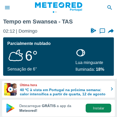
Tempo em Swansea - TAS
de
02:12
Domingo
...
 da
empo.pt) foi
Parcialmente nublado
or
6°
is para
e as
 fornecidas
Lua minguante
 qualidade.
Sensação de 6°
Iluminada:
18%
r a este
s das
opções:
Última hora
40 ºC à vista em Portugal na próxima semana:
ookies e
calor intensifica a partir de quarta, 12 de agosto
 forma
Descarregue
GRÁTIS
a app da
Instalar
e digital
Meteored!
da,