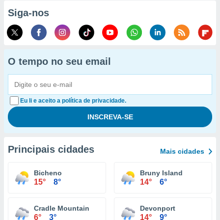
Siga-nos
O tempo no seu email
Eu li e aceito a política de privacidade.
Principais cidades
Mais cidades
Bicheno
Bruny Island
15°
8°
14°
6°
Cradle Mountain
Devonport
6°
3°
14°
9°