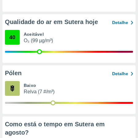
o qual se
ara tal,
 o seu
Qualidade do ar em Sutera hoje
to ou opor-
Detalhe
essamento
m qualquer
Aceitável
40
ando em “
O₃ (99 µg/m³)
 ou na
 Cookies
te.
Pólen
Detalhe
 nossos
Baixo
s o
Relva (7 #/m³)
o de
e/ou aceder
ões num
Como está o tempo em Sutera em
utilizar
ados para
agosto
?
publicidade,