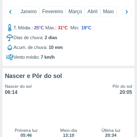
 para
Janeiro
Fevereiro
Março
Abril
Maio
Junho
a, utilizar
selecionar
T. Média :
25°C
Máx.:
31°C
Min:
19°C
a, criar
Dias de chuva:
2
dias
personalizar
tilizar
Acum. de chuva:
10 mm
selecionar
Vento médio:
7 km/h
dos, medir
nho da
, medir o
Nascer e Pôr do sol
o dos
Nascer do sol
Pôr do sol
r os
06:14
20:05
ravés de
s ou
s de dados
es fontes,
 e melhorar
ilizar dados
Primeira luz
Meio-dia
Última luz
ara
05:46
13:10
20:34