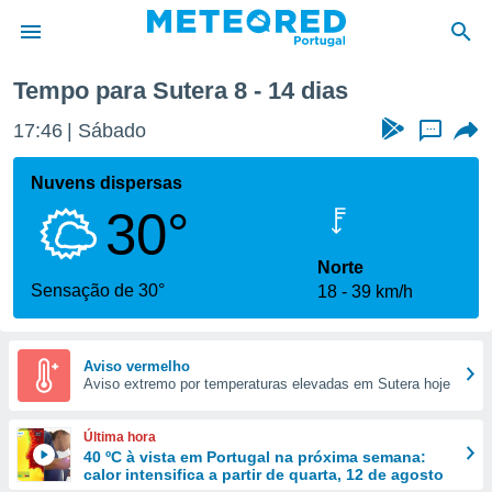
 semana
Tempo para Sutera 8 - 14 dias
de
17:46
Sábado
...
 da
empo.pt) foi
Nuvens dispersas
or
30°
is para
e as
 fornecidas
Norte
 qualidade.
Sensação de 30°
18
39 km/h
r a este
s das
opções:
Aviso vermelho
Aviso extremo por temperaturas elevadas em Sutera hoje
ookies e
 forma
Última hora
e digital
40 ºC à vista em Portugal na próxima semana:
calor intensifica a partir de quarta, 12 de agosto
da,