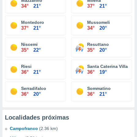
Mazzarino
Milena
34°
21°
37°
21°
Montedoro
Mussomeli
37°
21°
34°
20°
Niscemi
Resuttano
35°
22°
35°
20°
Riesi
Santa Caterina Villarmo
36°
21°
36°
19°
Serradifalco
Sommatino
36°
20°
36°
21°
Localidades próximas
Campofranco
(2.36 km)