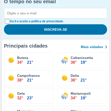
O tempo no seu email
Eu li e aceito a política de privacidade.
Principais cidades
Mais cidades
Butera
Caltanissetta
34°
21°
36°
19°
Campofranco
Delia
38°
21°
36°
21°
Gela
Marianopoli
32°
23°
34°
19°