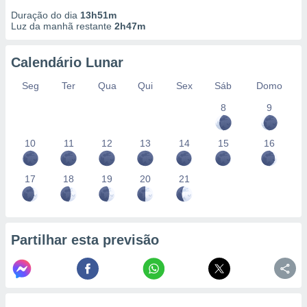
conteúdos.
Duração do dia
13h51m
Luz da manhã restante
2h47m
ção
Calendário Lunar
ão através
de
Seg
Ter
Qua
Qui
Sex
Sáb
Domo
,
 e
8
9
dos,
publicidade
10
11
12
13
14
15
16
s, estudos
a e
mento de
17
18
19
20
21
ossos 1199
eiros
Partilhar esta previsão