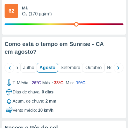
conteúdos.
Má
62
O₃ (170 µg/m³)
ção
ão através
de
,
 e
Como está o tempo em Sunrise - CA
em
agosto
?
dos,
publicidade
s, estudos
o
Junho
Julho
Agosto
Setembro
Outubro
Novembro
a e
mento de
T. Média :
26°C
Máx.:
33°C
Min:
19°C
ossos 1199
Dias de chuva:
0
dias
eiros
Acum. de chuva:
2 mm
Vento médio:
10 km/h
Nascer e Pôr do sol