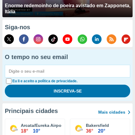
Enorme redemoinho de poeira avistado em Zapponeta,
Itália
Siga-nos
O tempo no seu email
Eu li e aceito a política de privacidade.
Principais cidades
Mais cidades
Arcata/Eureka Airport
Bakersfield
18°
10°
36°
20°