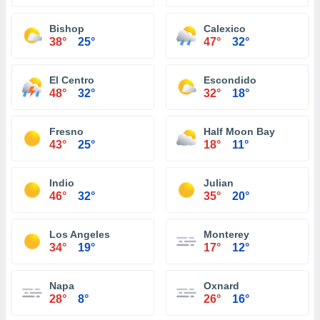
Bishop
Calexico
38°
25°
47°
32°
El Centro
Escondido
48°
32°
32°
18°
Fresno
Half Moon Bay
43°
25°
18°
11°
Indio
Julian
46°
32°
35°
20°
Los Angeles
Monterey
34°
19°
17°
12°
Napa
Oxnard
28°
8°
26°
16°