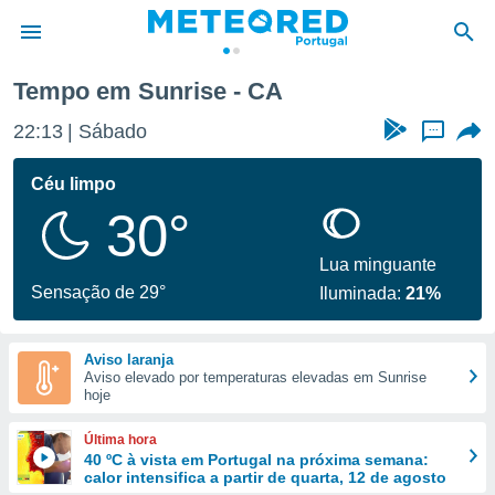
Tempo em Sunrise - CA
de
22:13
Sábado
...
 da
empo.pt) foi
Céu limpo
or
30°
is para
e as
 fornecidas
Lua minguante
 qualidade.
Sensação de 29°
Iluminada:
21%
r a este
s das
opções:
Aviso laranja
Aviso elevado por temperaturas elevadas em Sunrise
ookies e
hoje
 forma
Última hora
e digital
40 ºC à vista em Portugal na próxima semana:
calor intensifica a partir de quarta, 12 de agosto
da,