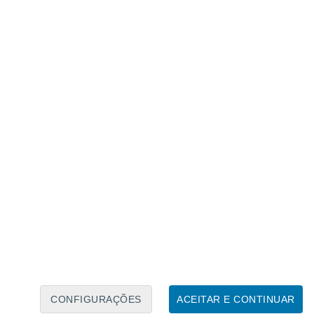
Calendário Lunar
Seg
Ter
Qua
Qui
Sex
Sáb
Domo
7
8
9
10
11
12
13
14
15
16
CONFIGURAÇÕES
ACEITAR E CONTINUAR