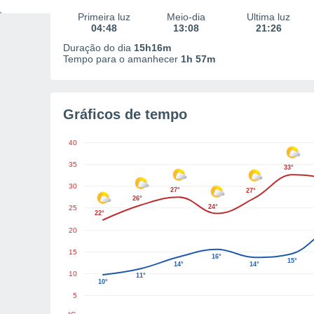
Primeira luz
Meio-dia
Última luz
04:48
13:08
21:26
Duração do dia
15h16m
Tempo para o amanhecer
1h 57m
Gráficos de tempo
40
35
33°
30
27°
27°
26°
24°
25
22°
20
15
16°
15°
14°
14°
10
11°
10°
5