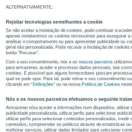
11°
ALTERNATIVAMENTE,
Rejeitar tecnologias semelhantes a cookie
Lua mingu
Se não aceitar a instalação de cookies, pode continuar a acede
Iluminada
Sensação de 11°
apenas instalaremos os cookies necessários para assegurar a 
analisar o comportamento ou para apresentar publicidade ou co
geral não personalizada. Pode recusar a instalação de cookies 
botão "Recusar".
Última hora
Aviso amarelo de tempo quente neste distrito:
Com o seu consentimento, nós e os
nossos parceiros
utilizamo
39 ºC e noites tropicais; saiba até quando
para armazenar, aceder e processar dados pessoais, tais como a
cookies. É possível que alguns fornecedores possam processa
O Tempo 1 - 7 Dias
Atualidade
Mapas de nuvens
qual se pode opor. Para tal, pode retirar o seu consentimento 
clicando em “
Definições
” ou na nossa
Política de Cookies
neste
Nós e os nossos parceiros efetuamos o seguinte trata
Amanhã
Domingo
S
Hoje
Armazenar e/ou aceder a informações num dispositivo, utilizar da
8 Ago.
9 Ago.
7 Ago.
publicidade personalizada, utilizar perfis para selecionar public
utilizar perfis para selecionar conteúdos personalizados, med
conteúdos, compreender os públicos através de estatísticas ou
melhorar serviços, utilizar dados limitados para selecionar cont