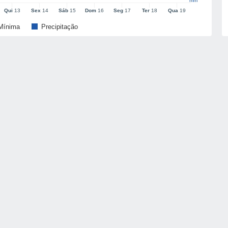
mm
Qui
13
Sex
14
Sáb
15
Dom
16
Seg
17
Ter
18
Qua
19
Mínima
Precipitação