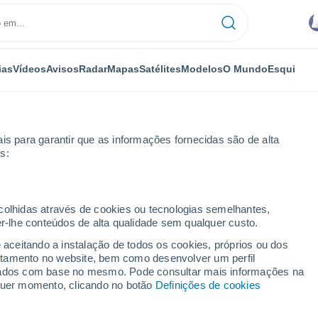
ias
Vídeos
Avisos
Radar
Mapas
Satélites
Modelos
O Mundo
Esqui
is para garantir que as informações fornecidas são de alta
s:
ecolhidas através de cookies ou tecnologias semelhantes,
er-lhe conteúdos de alta qualidade sem qualquer custo.
e aceitando a instalação de todos os cookies, próprios ou dos
rtamento no website, bem como desenvolver um perfil
...
lizados com base no mesmo. Pode consultar mais informações na
lquer momento, clicando no botão
Definições de cookies
Por horas
Intervalos nublados nas
próximas horas