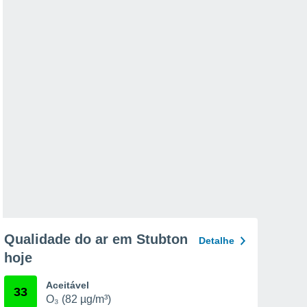
Qualidade do ar em Stubton
Detalhe
hoje
Aceitável
33
O₃ (82 µg/m³)