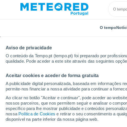
O tempo
Notíc
Aviso de privacidade
O conteúdo da Tempo.pt (tempo.pt) foi preparado por profissiona
qualidade. Pode aceder a este site através das seguintes opçõe
Aceitar cookies e aceder de forma gratuita
Início
Reino Unido
Midlands do Leste
Stubton
A publicidade digital personalizada, baseada em informações r
permite-nos financiar a nossa atividade para continuar a fornec
Tempo em Stubton
Ao clicar no botão "Aceitar e continuar", pode aceder ao websit
nossos parceiros, que nos permitem seguir e analisar o compo
02:51
Sexta
específico para lhe mostrar publicidade e conteúdos persona
nossa
Política de Cookies
e retirar o seu consentimento a qua
disponível na parte inferior da nossa página web.
Nuvens dispersas