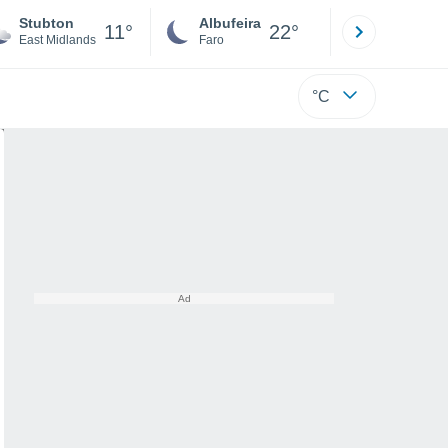
Stubton
Albufeira
Lisboa
11°
22°
East Midlands
Faro
Lisboa
°C