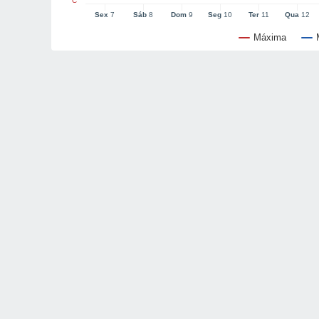
°C
Sex
7
Sáb
8
Dom
9
Seg
10
Ter
11
Qua
12
Máxima