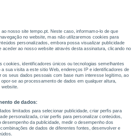
ante
r ao nosso site tempo.pt. Neste caso, informamo-lo de que
:
35%
navegação no website, mas não utilizaremos cookies para
nteúdos personalizados, embora possa visualizar publicidade
e aceder ao nosso website através desta assinatura, clicando no
 até
s cookies, identificadores únicos ou tecnologias semelhantes
 sua visita a este sitio Web, endereços IP e identificadores de
r os seus dados pessoais com base num interesse legítimo, ao
Radar de Chuva
Satélites
Modelos
ou opor-se ao processamento de dados em qualquer altura,
 website.
mento de dados:
egunda
Terça
Quarta
Quinta
dos limitados para selecionar publicidade, criar perfis para
10 Ago.
11 Ago.
12 Ago.
13 Ago.
idade personalizada, criar perfis para personalizar conteúdos,
ir o desempenho da publicidade, medir o desempenho dos
 combinações de dados de diferentes fontes, desenvolver e
eúdos.