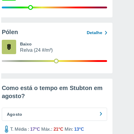
Pólen
Detalhe
Baixo
Relva (24 #/m³)
Como está o tempo em Stubton em
agosto
?
Agosto
T. Média :
17°C
Máx.:
21°C
Min:
13°C