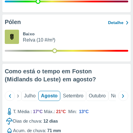
conteúdos.
ção
Pólen
Detalhe
ão através
de
Baixo
,
Relva (10 #/m³)
 e
dos,
publicidade
s, estudos
Como está o tempo em Foston
a e
mento de
(Midlands do Leste) em
agosto
?
ossos 1199
o
Junho
Julho
Agosto
Setembro
Outubro
Novembro
eiros
T. Média :
17°C
Máx.:
21°C
Min:
13°C
Dias de chuva:
12
dias
Acum. de chuva:
71 mm