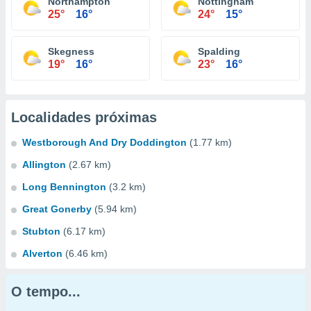
Northampton
Nottingham
25°
16°
24°
15°
Skegness
Spalding
19°
16°
23°
16°
Localidades próximas
Westborough And Dry Doddington
(1.77 km)
Allington
(2.67 km)
Long Bennington
(3.2 km)
Great Gonerby
(5.94 km)
Stubton
(6.17 km)
Alverton
(6.46 km)
O tempo...