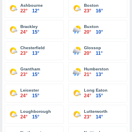
Ashbourne
Boston
22°
12°
23°
16°
Brackley
Buxton
24°
15°
20°
10°
Chesterfield
Glossop
23°
13°
20°
11°
Grantham
Humberston
23°
15°
21°
13°
Leicester
Long Eaton
24°
15°
24°
15°
Loughborough
Lutterworth
24°
15°
23°
14°