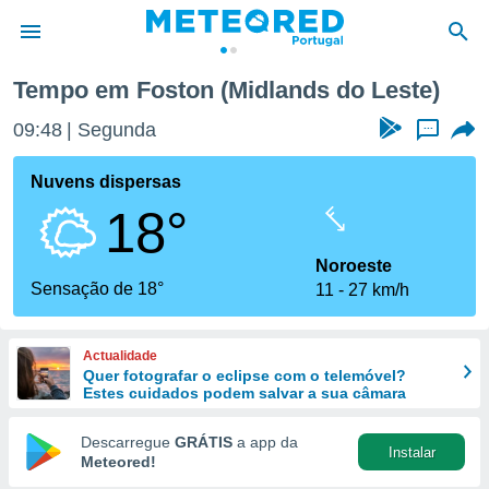
Tempo em Foston (Midlands do Leste)
de
09:48
Segunda
...
 da
empo.pt) foi
Nuvens dispersas
or
18°
is para
e as
 fornecidas
Noroeste
 qualidade.
Sensação de 18°
11
27 km/h
r a este
s das
opções:
Actualidade
Quer fotografar o eclipse com o telemóvel?
ookies e
Estes cuidados podem salvar a sua câmara
 forma
Descarregue
GRÁTIS
a app da
Instalar
e digital
Meteored!
da,