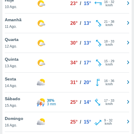
para lhe
16
-
32
23°
/
15°
km/h
10 Ago.
licidade e
ados com
Amanhã
21
-
38
26°
/
13°
esmo. Pode
km/h
11 Ago.
ais
s na nossa
Quarta
18
-
33
 Cookies
e
30°
/
13°
km/h
12 Ago.
u
nto a
omento,
Quinta
15
-
29
34°
/
17°
 botão
km/h
13 Ago.
de cookies
na parte
Sexta
16
-
36
nossa
31°
/
20°
km/h
14 Ago.
.
Sábado
IVAMENTE,
30%
17
-
33
25°
/
14°
3 mm
km/h
15 Ago.
as
Domingo
9
-
32
25°
/
15°
tes a
km/h
16 Ago.