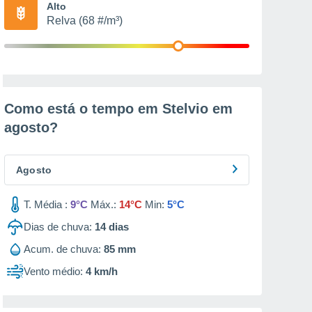
Alto
Relva (68 #/m³)
Como está o tempo em Stelvio em
agosto
?
Agosto
T. Média :
9°C
Máx.:
14°C
Min:
5°C
Dias de chuva:
14
dias
Acum. de chuva:
85 mm
Vento médio:
4 km/h