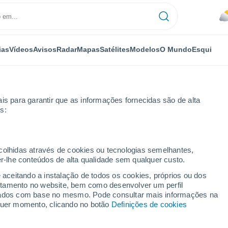
ias
Vídeos
Avisos
Radar
Mapas
Satélites
Modelos
O Mundo
Esqui
is para garantir que as informações fornecidas são de alta
s:
lvio
ecolhidas através de cookies ou tecnologias semelhantes,
er-lhe conteúdos de alta qualidade sem qualquer custo.
e aceitando a instalação de todos os cookies, próprios ou dos
rtamento no website, bem como desenvolver um perfil
...
lizados com base no mesmo. Pode consultar mais informações na
lquer momento, clicando no botão
Definições de cookies
Por horas
Chuva fraca nas próximas horas