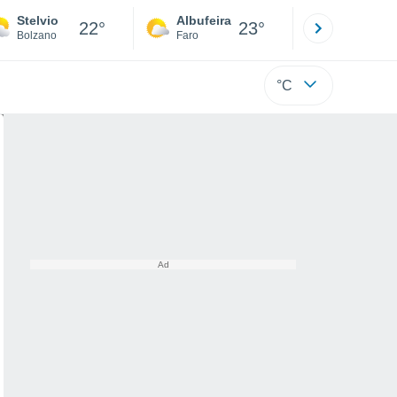
Stelvio
Albufeira
Lisboa
22°
23°
Bolzano
Faro
Lisboa
°C