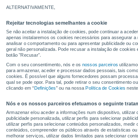
22°
ALTERNATIVAMENTE,
Rejeitar tecnologias semelhantes a cookie
UV
7 Alto
Se não aceitar a instalação de cookies, pode continuar a acede
Sensação de 22°
FPS
15-25
apenas instalaremos os cookies necessários para assegurar a 
analisar o comportamento ou para apresentar publicidade ou co
geral não personalizada. Pode recusar a instalação de cookies 
botão "Recusar".
Última hora
40 ºC à vista em Portugal na próxima semana
Com o seu consentimento, nós e os
nossos parceiros
utilizamo
calor intensifica a partir de quarta, 12 de ago
para armazenar, aceder e processar dados pessoais, tais como a
cookies. É possível que alguns fornecedores possam processa
O Tempo 1 - 7 Dias
Atualidade
Mapas de chuva
R
qual se pode opor. Para tal, pode retirar o seu consentimento 
clicando em “
Definições
” ou na nossa
Política de Cookies
neste
Nós e os nossos parceiros efetuamos o seguinte trata
Amanhã
Terça
Hoje
Armazenar e/ou aceder a informações num dispositivo, utilizar da
10 Ago.
11 Ago.
9 Ago.
publicidade personalizada, utilizar perfis para selecionar public
utilizar perfis para selecionar conteúdos personalizados, med
conteúdos, compreender os públicos através de estatísticas ou
melhorar serviços, utilizar dados limitados para selecionar cont
70%
70%
80%