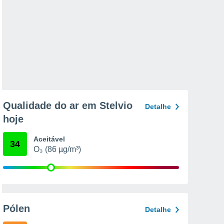
Qualidade do ar em Stelvio
Detalhe
hoje
Aceitável
34
O₃ (86 µg/m³)
Pólen
Detalhe