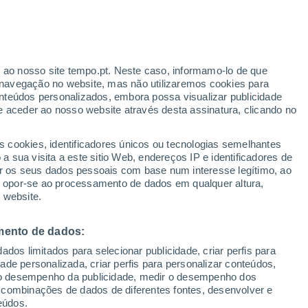
Aviso Yellow
Aviso Moderate por thunderstorm
em Stelvio hoje
r ao nosso site tempo.pt. Neste caso, informamo-lo de que
navegação no website, mas não utilizaremos cookies para
nteúdos personalizados, embora possa visualizar publicidade
e aceder ao nosso website através desta assinatura, clicando no
:
s cookies, identificadores únicos ou tecnologias semelhantes
sto
 sua visita a este sitio Web, endereços IP e identificadores de
r os seus dados pessoais com base num interesse legítimo, ao
adar de Chuva
Satélites
Modelos
ou opor-se ao processamento de dados em qualquer altura,
 website.
mento de dados:
Quarta
Quinta
Sexta
Sábado
dos limitados para selecionar publicidade, criar perfis para
12 Ago.
13 Ago.
14 Ago.
15 Ago.
idade personalizada, criar perfis para personalizar conteúdos,
ir o desempenho da publicidade, medir o desempenho dos
 combinações de dados de diferentes fontes, desenvolver e
eúdos.
80%
40%
70%