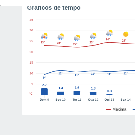
Gráficos de tempo
35
30
24°
24°
25
23°
23°
23°
22°
20
15
10
11°
11°
11°
11°
11°
9°
5
2.7
1.6
1.4
1.3
0.3
°C
Dom
9
Seg
10
Ter
11
Qua
12
Qui
13
Sex
14
Máxima