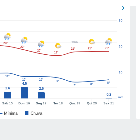
30
23°
20
22°
21°
21°
21°
20°
19°
10
11°
10°
10°
9°
8°
4.5
8°
7°
2.6
2.5
0.2
mm
Sáb
15
Dom
16
Seg
17
Ter
18
Qua
19
Qui
20
Sex
21
Mínima
Chuva