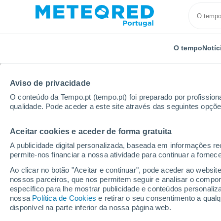
O tempo
Notíc
Aviso de privacidade
O conteúdo da Tempo.pt (tempo.pt) foi preparado por profissiona
qualidade. Pode aceder a este site através das seguintes opçõe
Aceitar cookies e aceder de forma gratuita
Início
Itália
Província Autónoma de Bolzano
Ste
A publicidade digital personalizada, baseada em informações r
permite-nos financiar a nossa atividade para continuar a fornec
Tempo em Stelvio
Ao clicar no botão "Aceitar e continuar", pode aceder ao websit
nossos parceiros, que nos permitem seguir e analisar o compo
13:27
Domingo
específico para lhe mostrar publicidade e conteúdos persona
nossa
Política de Cookies
e retirar o seu consentimento a qua
disponível na parte inferior da nossa página web.
Parcialmente nublado