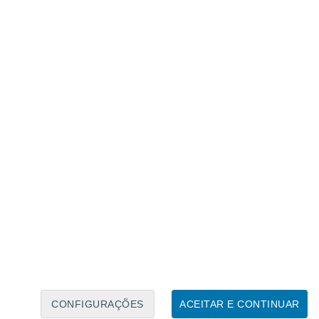
Calendário Lunar
Seg
Ter
Qua
Qui
Sex
Sáb
Domo
9
10
11
12
13
14
15
16
17
18
19
20
21
22
CONFIGURAÇÕES
ACEITAR E CONTINUAR