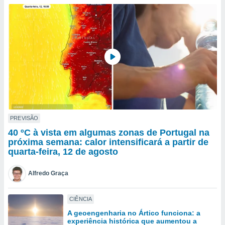
para lhe
licidade e
ados com
esmo. Pode
ais
s na nossa
 Cookies
e
u
nto a
omento,
 botão
de cookies
PREVISÃO
na parte
40 ºC à vista em algumas zonas de Portugal na
nossa
próxima semana: calor intensificará a partir de
.
quarta-feira, 12 de agosto
IVAMENTE,
Alfredo Graça
as
CIÊNCIA
tes a
A geoengenharia no Ártico funciona: a
experiência histórica que aumentou a