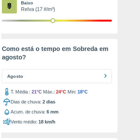
Baixo
Relva (17 #/m³)
Como está o tempo em Sobreda em
agosto
?
Agosto
T. Média :
21°C
Máx.:
24°C
Min:
18°C
Dias de chuva:
2
dias
Acum. de chuva:
6 mm
Vento médio:
18 km/h