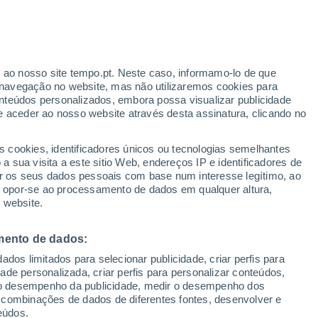
erado
r ao nosso site tempo.pt. Neste caso, informamo-lo de que
navegação no website, mas não utilizaremos cookies para
nteúdos personalizados, embora possa visualizar publicidade
e aceder ao nosso website através desta assinatura, clicando no
s cookies, identificadores únicos ou tecnologias semelhantes
o
 sua visita a este sitio Web, endereços IP e identificadores de
r os seus dados pessoais com base num interesse legítimo, ao
adar de Chuva
Satélites
Modelos
ou opor-se ao processamento de dados em qualquer altura,
 website.
mento de dados:
Terça
Quarta
Quinta
Sexta
dos limitados para selecionar publicidade, criar perfis para
18 Ago.
19 Ago.
20 Ago.
21 Ago.
idade personalizada, criar perfis para personalizar conteúdos,
ir o desempenho da publicidade, medir o desempenho dos
 combinações de dados de diferentes fontes, desenvolver e
eúdos.