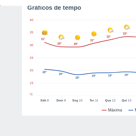
Gráficos de tempo
40
35
33°
32°
31°
31°
29°
29°
30
25
20
20°
20°
19°
19°
19°
18°
15
°C
Sáb
8
Dom
9
Seg
10
Ter
11
Qua
12
Qui
13
Máxima