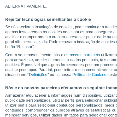
26°
ALTERNATIVAMENTE,
Rejeitar tecnologias semelhantes a cookie
UV
3 Mod
Se não aceitar a instalação de cookies, pode continuar a acede
Sensação de 27°
FPS
6-10
apenas instalaremos os cookies necessários para assegurar a 
analisar o comportamento ou para apresentar publicidade ou co
geral não personalizada. Pode recusar a instalação de cookies 
botão "Recusar".
Última hora
Hoje e amanhã poeiras do Saara “invadem”
Com o seu consentimento, nós e os
nossos parceiros
utilizamo
Portugal: risco de trovoadas no Norte e Centr
para armazenar, aceder e processar dados pessoais, tais como a
aumenta
cookies. É possível que alguns fornecedores possam processa
O Tempo 1 - 7 Dias
Atualidade
Mapas de chuva
R
qual se pode opor. Para tal, pode retirar o seu consentimento 
clicando em “
Definições
” ou na nossa
Política de Cookies
neste
Nós e os nossos parceiros efetuamos o seguinte trata
Domingo
Segunda
Sábado
Armazenar e/ou aceder a informações num dispositivo, utilizar da
16 Ago.
17 Ago.
15 Ago.
publicidade personalizada, utilizar perfis para selecionar public
utilizar perfis para selecionar conteúdos personalizados, med
conteúdos, compreender os públicos através de estatísticas ou
melhorar serviços, utilizar dados limitados para selecionar cont