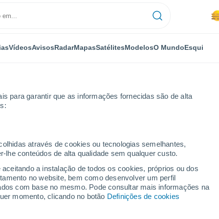
ias
Vídeos
Avisos
Radar
Mapas
Satélites
Modelos
O Mundo
Esqui
is para garantir que as informações fornecidas são de alta
s:
ana
ecolhidas através de cookies ou tecnologias semelhantes,
er-lhe conteúdos de alta qualidade sem qualquer custo.
 14 dias
e aceitando a instalação de todos os cookies, próprios ou dos
rtamento no website, bem como desenvolver um perfil
...
lizados com base no mesmo. Pode consultar mais informações na
lquer momento, clicando no botão
Definições de cookies
Por horas
Névoa de poeira nas próximas
horas