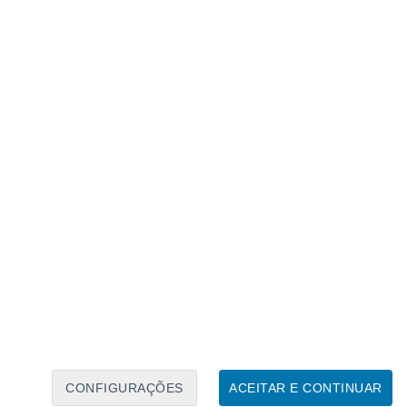
Calendário Lunar
Seg
Ter
Qua
Qui
Sex
Sáb
Domo
8
9
10
11
12
13
14
15
16
17
18
19
20
21
CONFIGURAÇÕES
ACEITAR E CONTINUAR