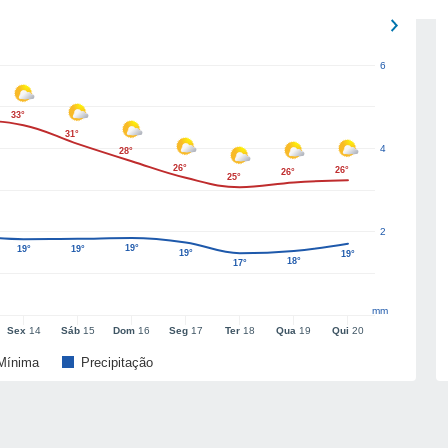
6
33°
31°
4
28°
26°
26°
26°
25°
2
19°
19°
19°
19°
19°
18°
17°
mm
Sex
14
Sáb
15
Dom
16
Seg
17
Ter
18
Qua
19
Qui
20
Mínima
Precipitação