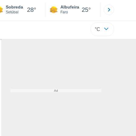
Sobreda
Albufeira
Lisboa
28°
25°
Setúbal
Faro
Lisboa
°C