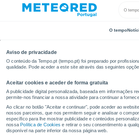
O tempo
Notíc
Aviso de privacidade
O conteúdo da Tempo.pt (tempo.pt) foi preparado por profissiona
qualidade. Pode aceder a este site através das seguintes opçõe
Aceitar cookies e aceder de forma gratuita
Início
Distrito de Setúbal
Sobreda
Próxima sem
A publicidade digital personalizada, baseada em informações r
permite-nos financiar a nossa atividade para continuar a fornec
Tempo para Sobreda 8 -
Ao clicar no botão "Aceitar e continuar", pode aceder ao websit
nossos parceiros, que nos permitem seguir e analisar o compo
10:07
Sábado
específico para lhe mostrar publicidade e conteúdos persona
nossa
Política de Cookies
e retirar o seu consentimento a qua
disponível na parte inferior da nossa página web.
Névoa de poeira