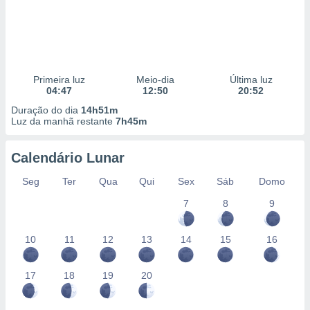
conteúdos.
ção
ão através
de
Primeira luz
Meio-dia
Última luz
,
04:47
12:50
20:52
 e
Duração do dia
14h51m
Luz da manhã restante
7h45m
dos,
publicidade
s, estudos
Calendário Lunar
a e
mento de
Seg
Ter
Qua
Qui
Sex
Sáb
Domo
7
8
9
ossos 1199
eiros
10
11
12
13
14
15
16
17
18
19
20