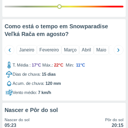
 para
a, utilizar
selecionar
Como está o tempo em Snowparadise
a, criar
Veľká Rača em
agosto
?
personalizar
tilizar
selecionar
Janeiro
Fevereiro
Março
Abril
Maio
Junho
dos, medir
nho da
T. Média :
17°C
Máx.:
22°C
Min:
11°C
, medir o
Dias de chuva:
15
dias
o dos
Acum. de chuva:
120 mm
r os
ravés de
Vento médio:
7 km/h
s ou
s de dados
es fontes,
Nascer e Pôr do sol
 e melhorar
ilizar dados
Nascer do sol
Pôr do sol
ara
05:23
20:15