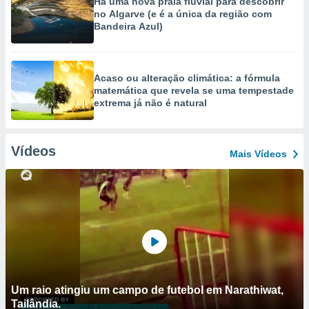
Há uma nova praia fluvial para descobrir
no Algarve (e é a única da região com
Bandeira Azul)
Acaso ou alteração climática: a fórmula
matemática que revela se uma tempestade
extrema já não é natural
Vídeos
Mais Vídeos
Um raio atingiu um campo de futebol em Narathiwat,
Tailândia.