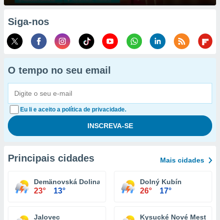
Siga-nos
O tempo no seu email
Eu li e aceito a política de privacidade.
Principais cidades
Mais cidades
Demänovská Dolina
Dolný Kubín
23°
13°
26°
17°
Jalovec
Kysucké Nové Mesto