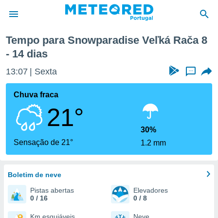
ča
Próxima semana
Tempo para Snowparadise Veľká Rača 8
- 14 dias
de
 da
13:07
Sexta
...
empo.pt) foi
or
Chuva fraca
is para
e as
21°
 fornecidas
 qualidade.
30%
r a este
Sensação de 21°
s das
1.2 mm
opções:
ookies e
Boletim de neve
 forma
Pistas abertas
Elevadores
0 / 16
0 / 8
e digital
da,
Km esquiáveis
Neve