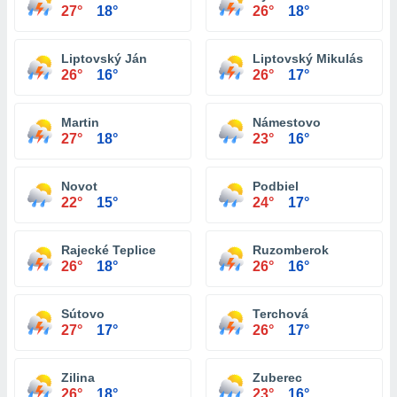
27°
18°
26°
18°
Liptovský Ján
Liptovský Mikulás
26°
16°
26°
17°
Martin
Námestovo
27°
18°
23°
16°
Novot
Podbiel
22°
15°
24°
17°
Rajecké Teplice
Ruzomberok
26°
18°
26°
16°
Sútovo
Terchová
27°
17°
26°
17°
Zilina
Zuberec
26°
18°
23°
16°