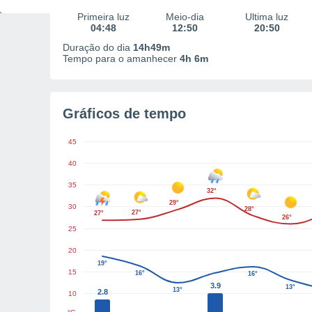
Primeira luz
Meio-dia
Última luz
04:48
12:50
20:50
Duração do dia
14h49m
Tempo para o amanhecer
4h 6m
Gráficos de tempo
45
40
35
32°
29°
30
28°
27°
27°
26°
25
20
19°
15
16°
16°
3.9
13°
13°
2.8
10