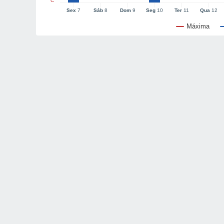
°C
Sex
7
Sáb
8
Dom
9
Seg
10
Ter
11
Qua
12
Máxima