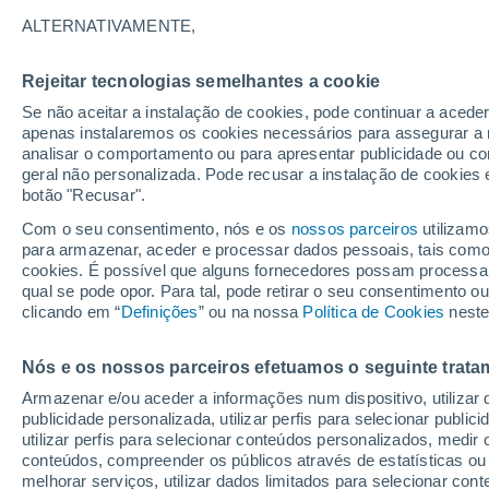
22°
ALTERNATIVAMENTE,
Rejeitar tecnologias semelhantes a cookie
Lua mingu
Se não aceitar a instalação de cookies, pode continuar a acede
Iluminada
Sensação de 22°
apenas instalaremos os cookies necessários para assegurar a 
analisar o comportamento ou para apresentar publicidade ou co
geral não personalizada. Pode recusar a instalação de cookies 
botão "Recusar".
Última hora
Aviso amarelo de tempo quente neste distrito:
Com o seu consentimento, nós e os
nossos parceiros
utilizamo
39 ºC e noites tropicais; saiba até quando
para armazenar, aceder e processar dados pessoais, tais como a
cookies. É possível que alguns fornecedores possam processa
O Tempo 1 - 7 Dias
Atualidade
Mapas de nuvens
qual se pode opor. Para tal, pode retirar o seu consentimento 
clicando em “
Definições
” ou na nossa
Política de Cookies
neste
Nós e os nossos parceiros efetuamos o seguinte trata
Amanhã
Domingo
S
Hoje
Armazenar e/ou aceder a informações num dispositivo, utilizar da
8 Ago.
9 Ago.
7 Ago.
publicidade personalizada, utilizar perfis para selecionar public
utilizar perfis para selecionar conteúdos personalizados, med
conteúdos, compreender os públicos através de estatísticas ou
melhorar serviços, utilizar dados limitados para selecionar cont
80%