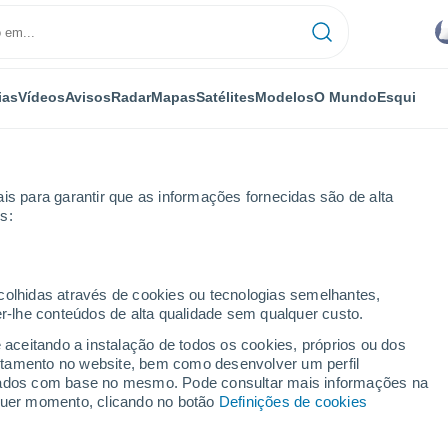
ias
Vídeos
Avisos
Radar
Mapas
Satélites
Modelos
O Mundo
Esqui
is para garantir que as informações fornecidas são de alta
s:
ecolhidas através de cookies ou tecnologias semelhantes,
er-lhe conteúdos de alta qualidade sem qualquer custo.
e aceitando a instalação de todos os cookies, próprios ou dos
rtamento no website, bem como desenvolver um perfil
...
lizados com base no mesmo. Pode consultar mais informações na
lquer momento, clicando no botão
Definições de cookies
Por horas
Intervalos nublados nas
próximas horas