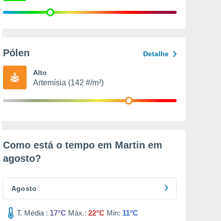
Pólen
Detalhe
Alto
Artemísia (142 #/m³)
Como está o tempo em Martin em
agosto
?
Agosto
T. Média :
17°C
Máx.:
22°C
Min:
11°C