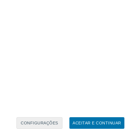
Calendário Lunar
Seg
Ter
Qua
Qui
Sex
Sáb
Domo
7
8
9
10
11
12
13
14
15
16
CONFIGURAÇÕES
ACEITAR E CONTINUAR