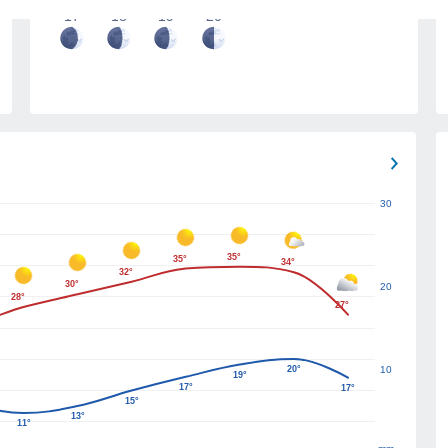
17
18
19
20
30
35°
35°
34°
32°
30°
20
28°
27°
20°
10
19°
17°
17°
15°
13°
11°