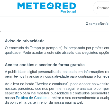
O tempo
Notíc
Aviso de privacidade
O conteúdo da Tempo.pt (tempo.pt) foi preparado por profissiona
qualidade. Pode aceder a este site através das seguintes opçõe
Aceitar cookies e aceder de forma gratuita
Início
Eslováquia
Região de Zilina
Martin
A publicidade digital personalizada, baseada em informações r
permite-nos financiar a nossa atividade para continuar a fornec
Tempo em Martin
Ao clicar no botão "Aceitar e continuar", pode aceder ao websit
nossos parceiros, que nos permitem seguir e analisar o compo
00:42
Sexta
específico para lhe mostrar publicidade e conteúdos persona
nossa
Política de Cookies
e retirar o seu consentimento a qua
disponível na parte inferior da nossa página web.
Nuvens dispersas