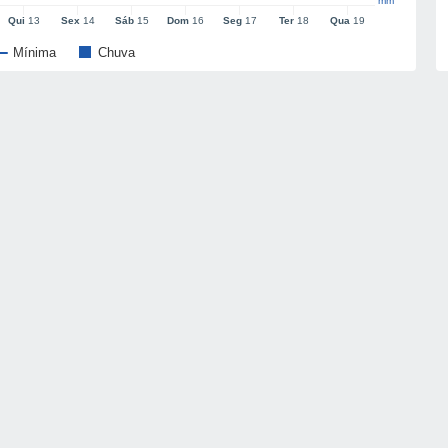
mm
Qui
13
Sex
14
Sáb
15
Dom
16
Seg
17
Ter
18
Qua
19
Mínima
Chuva