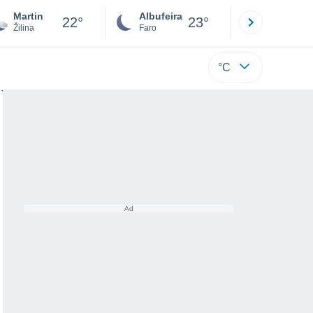
Martin
Albufeira
Lisboa
22°
23°
Žilina
Faro
Lisboa
°C