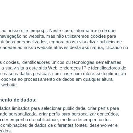
Aviso amarelo
Aviso moderado por trovoada em
Martin hoje
ante
r ao nosso site tempo.pt. Neste caso, informamo-lo de que
:
35%
navegação no website, mas não utilizaremos cookies para
nteúdos personalizados, embora possa visualizar publicidade
e aceder ao nosso website através desta assinatura, clicando no
 até
s cookies, identificadores únicos ou tecnologias semelhantes
 sua visita a este sitio Web, endereços IP e identificadores de
r os seus dados pessoais com base num interesse legítimo, ao
Radar de Chuva
Satélites
Modelos
ou opor-se ao processamento de dados em qualquer altura,
 website.
mento de dados:
egunda
Terça
Quarta
Quinta
dos limitados para selecionar publicidade, criar perfis para
10 Ago.
11 Ago.
12 Ago.
13 Ago.
idade personalizada, criar perfis para personalizar conteúdos,
ir o desempenho da publicidade, medir o desempenho dos
 combinações de dados de diferentes fontes, desenvolver e
eúdos.
30%