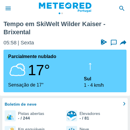
aiser - Brixental
Tempo em SkiWelt Wilder Kaiser -
Brixental
de
 da
05:58
Sexta
...
empo.pt) foi
or
Parcialmente nublado
is para
e as
17°
 fornecidas
 qualidade.
Sul
r a este
Sensação de 17°
s das
1
4 km/h
opções:
ookies e
Boletim de neve
 forma
Pistas abertas
Elevadores
- / 244
- / 81
e digital
da,
Km esquiáveis
Neve