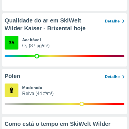
conteúdos.
ção
Qualidade do ar em SkiWelt
Detalhe
ão através
Wilder Kaiser - Brixental hoje
de
,
Aceitável
35
 e
O₃ (87 µg/m³)
dos,
publicidade
s, estudos
a e
mento de
Pólen
Detalhe
Moderado
ossos 1199
Relva (44 #/m³)
eiros
Como está o tempo em SkiWelt Wilder