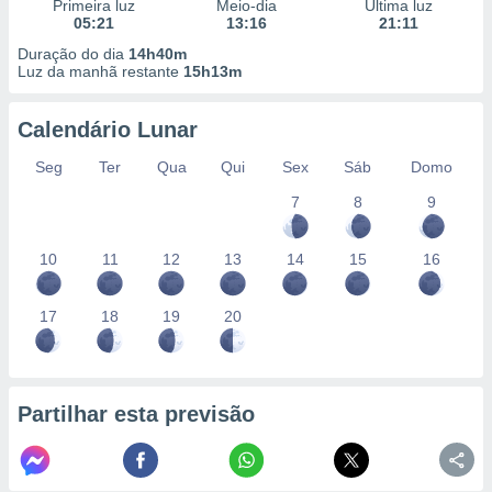
Primeira luz
Meio-dia
Última luz
05:21
13:16
21:11
Duração do dia
14h40m
Luz da manhã restante
15h13m
Calendário Lunar
Seg
Ter
Qua
Qui
Sex
Sáb
Domo
7
8
9
10
11
12
13
14
15
16
17
18
19
20
Partilhar esta previsão