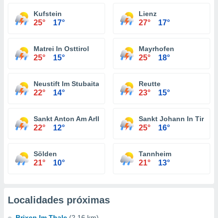
Kufstein
Lienz
25°
17°
27°
17°
Matrei In Osttirol
Mayrhofen
25°
15°
25°
18°
Neustift Im Stubaital
Reutte
22°
14°
23°
15°
Sankt Anton Am Arlberg
Sankt Johann In Tirol
22°
12°
25°
16°
Sölden
Tannheim
21°
10°
21°
13°
Localidades próximas
Brixen Im Thale
(2.16 km)