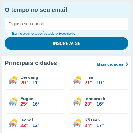
O tempo no seu email
Eu li e aceito a política de privacidade.
Principais cidades
Mais cidades
Berwang
Fiss
20°
11°
21°
10°
Fügen
Innsbruck
25°
16°
28°
16°
Ischgl
Kössen
22°
12°
24°
17°