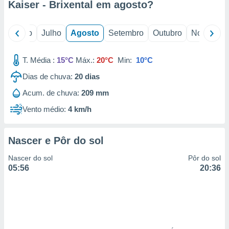
Kaiser - Brixental em
agosto
?
o
Junho
Julho
Agosto
Setembro
Outubro
Novembro
T. Média :
15°C
Máx.:
20°C
Min:
10°C
Dias de chuva:
20
dias
Acum. de chuva:
209 mm
Vento médio:
4 km/h
Nascer e Pôr do sol
Nascer do sol
Pôr do sol
05:56
20:36