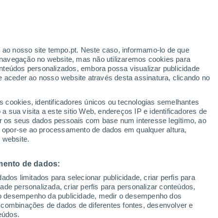
Aviso Yellow
Aviso Moderate por high
temperatures em Simontornya hoje
r ao nosso site tempo.pt. Neste caso, informamo-lo de que
navegação no website, mas não utilizaremos cookies para
nteúdos personalizados, embora possa visualizar publicidade
e aceder ao nosso website através desta assinatura, clicando no
:
s cookies, identificadores únicos ou tecnologias semelhantes
sto
 sua visita a este sitio Web, endereços IP e identificadores de
r os seus dados pessoais com base num interesse legítimo, ao
Radar de Chuva
Satélites
Modelos
ou opor-se ao processamento de dados em qualquer altura,
 website.
mento de dados:
Quarta
Quinta
Sexta
Sábado
dos limitados para selecionar publicidade, criar perfis para
12 Ago.
13 Ago.
14 Ago.
15 Ago.
idade personalizada, criar perfis para personalizar conteúdos,
ir o desempenho da publicidade, medir o desempenho dos
 combinações de dados de diferentes fontes, desenvolver e
eúdos.