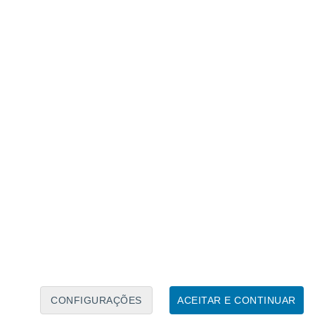
Calendário Lunar
Seg
Ter
Qua
Qui
Sex
Sáb
Domo
9
10
11
12
13
14
15
16
17
18
19
20
21
22
CONFIGURAÇÕES
ACEITAR E CONTINUAR