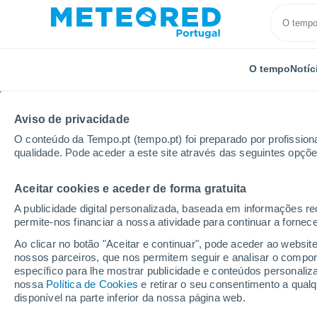
O tempo
Notíc
Aviso de privacidade
O conteúdo da Tempo.pt (tempo.pt) foi preparado por profissiona
qualidade. Pode aceder a este site através das seguintes opçõe
Aceitar cookies e aceder de forma gratuita
Início
Hungria
Condado de Tolna
Simontornya
A publicidade digital personalizada, baseada em informações r
permite-nos financiar a nossa atividade para continuar a fornec
Tempo em Simontorny
Ao clicar no botão "Aceitar e continuar", pode aceder ao websit
nossos parceiros, que nos permitem seguir e analisar o compo
14:29
Domingo
específico para lhe mostrar publicidade e conteúdos persona
nossa
Política de Cookies
e retirar o seu consentimento a qua
disponível na parte inferior da nossa página web.
Limpo