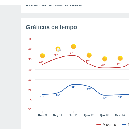
Luz da manhã restante
6h10m
Gráficos de tempo
45
40
37°
36°
35
33°
32°
31°
31°
30
25
23°
22°
20
19°
18°
18°
17°
15
°C
Dom
9
Seg
10
Ter
11
Qua
12
Qui
13
Sex
14
Máxima