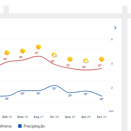
6
37°
35°
34°
33°
4
31°
31°
30°
2
23°
20°
20°
20°
19°
18°
18°
mm
Sáb
15
Dom
16
Seg
17
Ter
18
Qua
19
Qui
20
Sex
21
Mínima
Precipitação