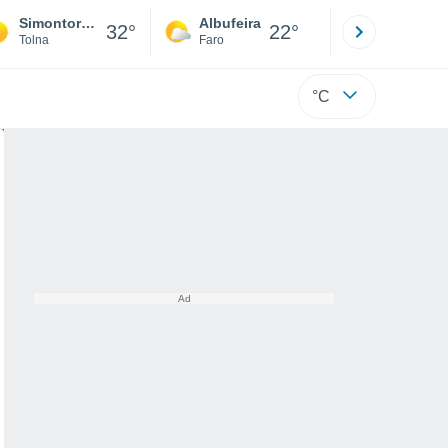
Simontornya
Albufeira
Lisboa
32°
22°
Tolna
Faro
Lisboa
°C