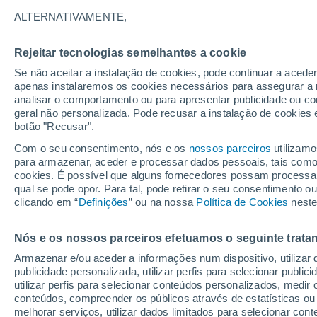
31°
ALTERNATIVAMENTE,
Rejeitar tecnologias semelhantes a cookie
UV
7 Alto
Se não aceitar a instalação de cookies, pode continuar a acede
Sensação de 30°
FPS
15-25
apenas instalaremos os cookies necessários para assegurar a 
analisar o comportamento ou para apresentar publicidade ou co
geral não personalizada. Pode recusar a instalação de cookies 
botão "Recusar".
Última hora
40 ºC à vista em Portugal na próxima semana
Com o seu consentimento, nós e os
nossos parceiros
utilizamo
calor intensifica a partir de quarta, 12 de ago
para armazenar, aceder e processar dados pessoais, tais como a
cookies. É possível que alguns fornecedores possam processa
O Tempo 1 - 7 Dias
Atualidade
Mapas de nuvens
qual se pode opor. Para tal, pode retirar o seu consentimento 
clicando em “
Definições
” ou na nossa
Política de Cookies
neste
Nós e os nossos parceiros efetuamos o seguinte trata
Amanhã
Terça
Hoje
Armazenar e/ou aceder a informações num dispositivo, utilizar da
10 Ago.
11 Ago.
9 Ago.
publicidade personalizada, utilizar perfis para selecionar public
utilizar perfis para selecionar conteúdos personalizados, med
conteúdos, compreender os públicos através de estatísticas ou
melhorar serviços, utilizar dados limitados para selecionar cont