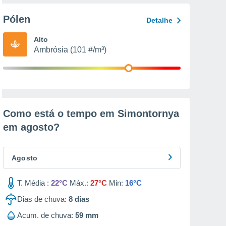
Pólen
Detalhe
Alto
Ambrósia (101 #/m³)
Como está o tempo em Simontornya
em
agosto
?
Agosto
T. Média :
22°C
Máx.:
27°C
Min:
16°C
Dias de chuva:
8
dias
Acum. de chuva:
59 mm