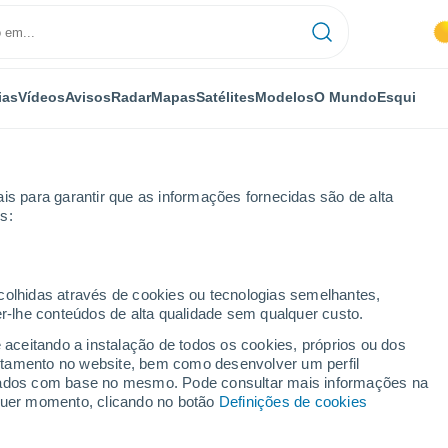
ias
Vídeos
Avisos
Radar
Mapas
Satélites
Modelos
O Mundo
Esqui
is para garantir que as informações fornecidas são de alta
s:
ecolhidas através de cookies ou tecnologias semelhantes,
er-lhe conteúdos de alta qualidade sem qualquer custo.
a
e aceitando a instalação de todos os cookies, próprios ou dos
rtamento no website, bem como desenvolver um perfil
...
lizados com base no mesmo. Pode consultar mais informações na
lquer momento, clicando no botão
Definições de cookies
Por horas
Intervalos nublados nas
próximas horas