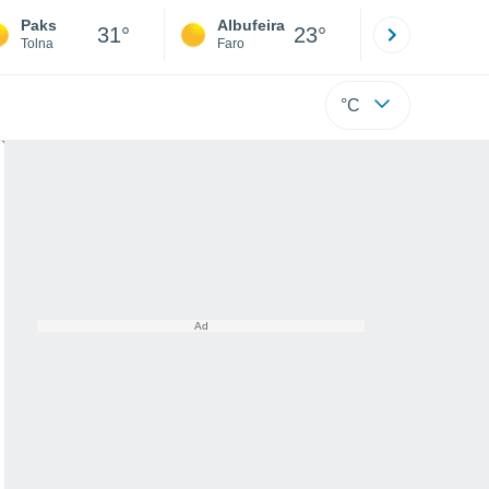
Paks
Albufeira
Lisboa
31°
23°
Tolna
Faro
Lisboa
°C