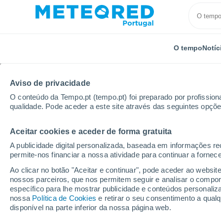
O tempo
Notíc
Aviso de privacidade
O conteúdo da Tempo.pt (tempo.pt) foi preparado por profissiona
qualidade. Pode aceder a este site através das seguintes opçõe
Aceitar cookies e aceder de forma gratuita
Início
Hungria
Condado de Tolna
Paks
A publicidade digital personalizada, baseada em informações r
permite-nos financiar a nossa atividade para continuar a fornec
Tempo em Paks
Ao clicar no botão "Aceitar e continuar", pode aceder ao websit
nossos parceiros, que nos permitem seguir e analisar o compo
14:31
Domingo
específico para lhe mostrar publicidade e conteúdos persona
nossa
Política de Cookies
e retirar o seu consentimento a qua
disponível na parte inferior da nossa página web.
Limpo