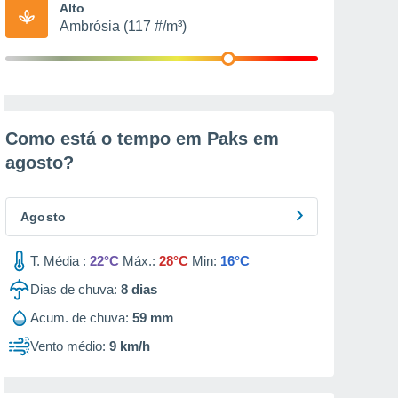
Alto
Ambrósia (117 #/m³)
Como está o tempo em Paks em
agosto
?
Agosto
T. Média :
22°C
Máx.:
28°C
Min:
16°C
Dias de chuva:
8
dias
Acum. de chuva:
59 mm
Vento médio:
9 km/h