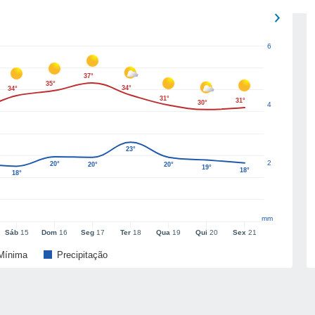
6
37°
35°
34°
34°
31°
31°
30°
4
23°
2
20°
20°
20°
19°
18°
18°
mm
Sáb
15
Dom
16
Seg
17
Ter
18
Qua
19
Qui
20
Sex
21
Mínima
Precipitação