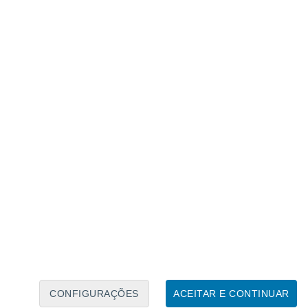
Calendário Lunar
Seg
Ter
Qua
Qui
Sex
Sáb
Domo
9
10
11
12
13
14
15
16
17
18
19
20
21
22
CONFIGURAÇÕES
ACEITAR E CONTINUAR