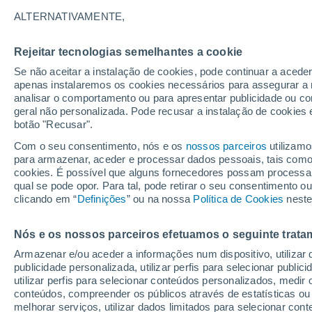
31°
ALTERNATIVAMENTE,
Rejeitar tecnologias semelhantes a cookie
Nordeste
Se não aceitar a instalação de cookies, pode continuar a acede
Sensação de 29°
5
-
21 km/
apenas instalaremos os cookies necessários para assegurar a 
analisar o comportamento ou para apresentar publicidade ou co
geral não personalizada. Pode recusar a instalação de cookies 
botão "Recusar".
Astronomia
Incrível: descoberto um planeta potencialmen
Com o seu consentimento, nós e os
nossos parceiros
utilizamo
habitável a apenas 25 anos-luz da Terra
para armazenar, aceder e processar dados pessoais, tais como a
cookies. É possível que alguns fornecedores possam processa
O Tempo 1 - 7 Dias
Atualidade
Mapas de temperat
qual se pode opor. Para tal, pode retirar o seu consentimento 
clicando em “
Definições
” ou na nossa
Política de Cookies
neste
Nós e os nossos parceiros efetuamos o seguinte trata
Amanhã
Terça
Hoje
Armazenar e/ou aceder a informações num dispositivo, utilizar da
10 Ago.
11 Ago.
9 Ago.
publicidade personalizada, utilizar perfis para selecionar public
utilizar perfis para selecionar conteúdos personalizados, med
conteúdos, compreender os públicos através de estatísticas ou
melhorar serviços, utilizar dados limitados para selecionar cont