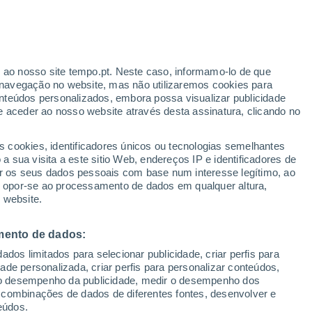
Aviso amarelo
Aviso moderado por temperaturas
elevadas em Paks hoje
r ao nosso site tempo.pt. Neste caso, informamo-lo de que
h
navegação no website, mas não utilizaremos cookies para
nteúdos personalizados, embora possa visualizar publicidade
e aceder ao nosso website através desta assinatura, clicando no
te
s cookies, identificadores únicos ou tecnologias semelhantes
 sua visita a este sitio Web, endereços IP e identificadores de
r os seus dados pessoais com base num interesse legítimo, ao
ura
Radar de Chuva
Satélites
Modelos
ou opor-se ao processamento de dados em qualquer altura,
 website.
mento de dados:
Quarta
Quinta
Sexta
Sábado
dos limitados para selecionar publicidade, criar perfis para
12 Ago.
13 Ago.
14 Ago.
15 Ago.
idade personalizada, criar perfis para personalizar conteúdos,
ir o desempenho da publicidade, medir o desempenho dos
 combinações de dados de diferentes fontes, desenvolver e
eúdos.