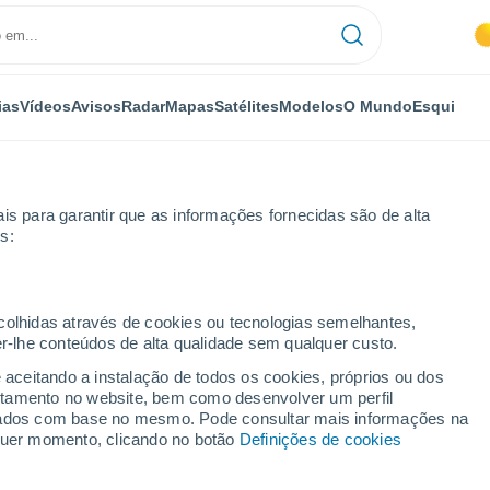
ias
Vídeos
Avisos
Radar
Mapas
Satélites
Modelos
O Mundo
Esqui
is para garantir que as informações fornecidas são de alta
s:
ecolhidas através de cookies ou tecnologias semelhantes,
er-lhe conteúdos de alta qualidade sem qualquer custo.
e aceitando a instalação de todos os cookies, próprios ou dos
rtamento no website, bem como desenvolver um perfil
...
lizados com base no mesmo. Pode consultar mais informações na
lquer momento, clicando no botão
Definições de cookies
Por horas
Céu limpo nas próximas horas