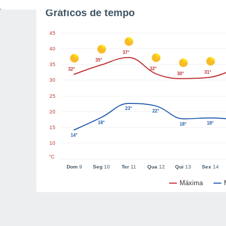
Gráficos de tempo
45
40
37°
35°
35
32°
32°
31°
30°
30
25
23°
22°
20
18°
18°
18°
15
14°
10
°C
Dom
9
Seg
10
Ter
11
Qua
12
Qui
13
Sex
14
Máxima