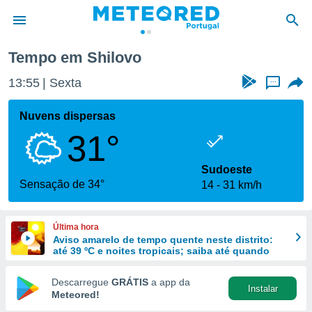
Tempo em Shilovo
de
13:55
Sexta
...
 da
empo.pt) foi
Nuvens dispersas
or
31°
is para
e as
 fornecidas
Sudoeste
 qualidade.
Sensação de 34°
14
31 km/h
r a este
s das
opções:
Última hora
Aviso amarelo de tempo quente neste distrito:
ookies e
até 39 ºC e noites tropicais; saiba até quando
 forma
Descarregue
GRÁTIS
a app da
Instalar
e digital
Meteored!
da,