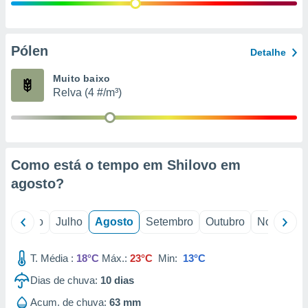
conteúdos.
ção
Pólen
Detalhe
ão através
de
Muito baixo
,
Relva (4 #/m³)
 e
dos,
publicidade
s, estudos
Como está o tempo em Shilovo em
a e
mento de
agosto
?
ossos 1199
o
Junho
Julho
Agosto
Setembro
Outubro
Novembro
eiros
T. Média :
18°C
Máx.:
23°C
Min:
13°C
Dias de chuva:
10
dias
Acum. de chuva:
63 mm