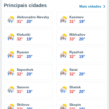
Principais cidades
Mais cidades
Aleksnadro-Nevsky
Kasimov
31°
20°
31°
19°
Klekotki
Mikhailov
32°
19°
33°
20°
Ryazan
Ryazhsk
32°
20°
32°
19°
Sapozhok
Sarai
32°
20°
32°
20°
Sasovo
Shatsk
31°
19°
32°
20°
Shilovo
Skopin