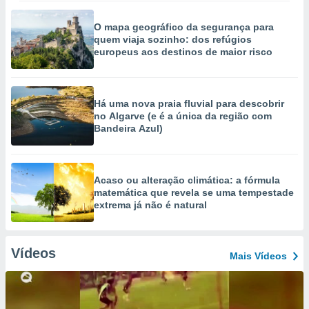
O mapa geográfico da segurança para
quem viaja sozinho: dos refúgios
europeus aos destinos de maior risco
Há uma nova praia fluvial para descobrir
no Algarve (e é a única da região com
Bandeira Azul)
Acaso ou alteração climática: a fórmula
matemática que revela se uma tempestade
extrema já não é natural
Vídeos
Mais Vídeos