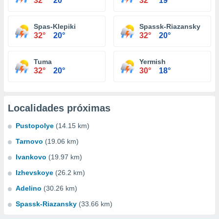
32°
20°
32°
19°
Spas-Klepiki
Spassk-Riazansky
32°
20°
32°
20°
Tuma
Yermish
32°
20°
30°
18°
Localidades próximas
Pustopolye
(14.15 km)
Tarnovo
(19.06 km)
Ivankovo
(19.97 km)
Izhevskoye
(26.2 km)
Adelino
(30.26 km)
Spassk-Riazansky
(33.66 km)