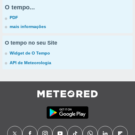
O tempo...
PDF
mais informações
O tempo no seu Site
Widget de O Tempo
API de Meteorologia