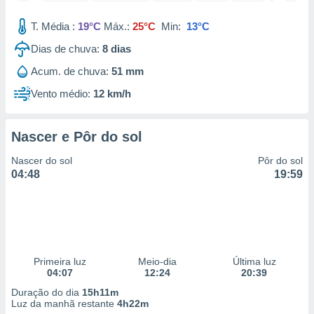
 para
T. Média :
19°C
Máx.:
25°C
Min:
13°C
a, utilizar
Dias de chuva:
8
dias
selecionar
Acum. de chuva:
51 mm
a, criar
personalizar
Vento médio:
12 km/h
tilizar
selecionar
Nascer e Pôr do sol
dos, medir
nho da
Nascer do sol
Pôr do sol
, medir o
04:48
19:59
o dos
r os
ravés de
s ou
s de dados
Primeira luz
Meio-dia
Última luz
es fontes,
04:07
12:24
20:39
 e melhorar
ilizar dados
Duração do dia
15h11m
ara
Luz da manhã restante
4h22m