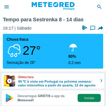
emana
Tempo para Sestrenka 8 - 14 dias
de
16:17
Sábado
...
 da
empo.pt) foi
Chuva fraca
or
27°
is para
e as
 fornecidas
80%
 qualidade.
Sensação de 28°
0.2 mm
r a este
s das
opções:
Última hora
40 ºC à vista em Portugal na próxima semana:
ookies e
calor intensifica a partir de quarta, 12 de agosto
 forma
Descarregue
GRÁTIS
a app da
Instalar
e digital
Meteored!
da,