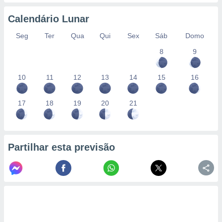
conteúdos.
Calendário Lunar
ção
Seg
Ter
Qua
Qui
Sex
Sáb
Domo
ão através
8
9
de
,
 e
10
11
12
13
14
15
16
dos,
publicidade
17
18
19
20
21
s, estudos
a e
mento de
Partilhar esta previsão
ossos 1199
eiros