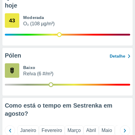
o qual se
hoje
ara tal,
 o seu
Moderada
43
to ou opor-
O₃ (108 µg/m³)
essamento
m qualquer
ando em “
 ou na
Pólen
 Cookies
Detalhe
te.
Baixo
 nossos
Relva (6 #/m³)
s o
o de
Como está o tempo em Sestrenka em
e/ou aceder
agosto
?
ões num
utilizar
ados para
Janeiro
Fevereiro
Março
Abril
Maio
Junho
publicidade,