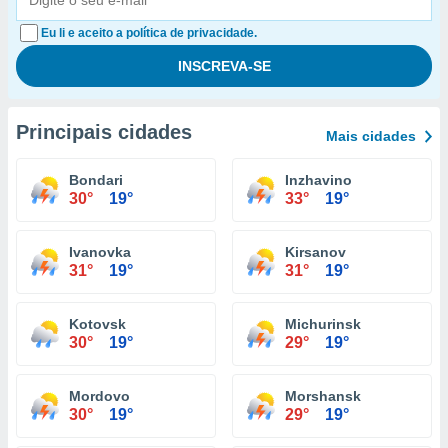
Eu li e aceito a política de privacidade.
Principais cidades
Mais cidades
Bondari
Inzhavino
30°
19°
33°
19°
Ivanovka
Kirsanov
31°
19°
31°
19°
Kotovsk
Michurinsk
30°
19°
29°
19°
Mordovo
Morshansk
30°
19°
29°
19°