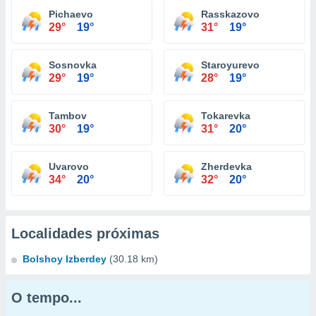
Pichaevo
Rasskazovo
29°
19°
31°
19°
Sosnovka
Staroyurevo
29°
19°
28°
19°
Tambov
Tokarevka
30°
19°
31°
20°
Uvarovo
Zherdevka
34°
20°
32°
20°
Localidades próximas
Bolshoy Izberdey
(30.18 km)
O tempo...