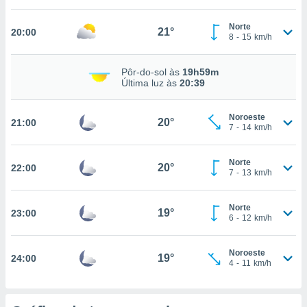
Norte
21°
20:00
8
-
15
km/h
nto, nós e
arceiros
cookies,
Pôr-do-sol às
19h59m
Última luz às
20:39
ores únicos
ias
s para
Noroeste
20°
 aceder e
21:00
7
-
14
km/h
dados
ais como a
 este sitio
Norte
20°
22:00
7
-
13
km/h
eços IP e
ores de
possível
Norte
19°
23:00
6
-
12
km/h
es possam
os seus
oais com
Noroeste
19°
24:00
4
-
11
km/h
nteresse
o qual se
ara tal,
 o seu