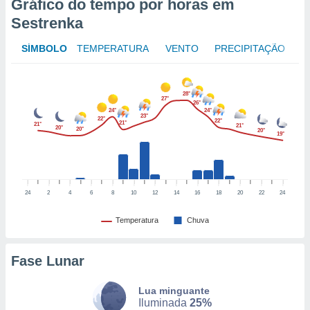
Gráfico do tempo por horas em
to ou opor-
Sestrenka
essamento
m qualquer
SÍMBOLO
TEMPERATURA
VENTO
PRECIPITAÇÃO
ando em “
 ou na
 Cookies
28°
27°
te.
26°
24°
24°
23°
22°
22°
21°
21°
21°
 nossos
20°
20°
20°
19°
s o
o de
24
2
4
6
8
10
12
14
16
18
20
22
24
e/ou aceder
Temperatura
Chuva
ões num
utilizar
ados para
Fase Lunar
publicidade,
 para
Lua minguante
Iluminada
25%
a, utilizar