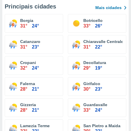
Principais cidades
Mais cidades
Borgia
Botricello
31°
24°
33°
26°
Catanzaro
Chiaravalle Centrale
31°
23°
31°
22°
Cropani
Decollatura
32°
24°
29°
19°
Falerna
Girifalco
28°
21°
30°
23°
Gizzeria
Guardavalle
28°
21°
33°
24°
Lamezia Terme
San Pietro a Maida