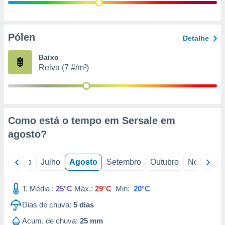
conteúdos.
ção
Pólen
Detalhe
ão através
de
Baixo
,
Relva (7 #/m³)
 e
dos,
publicidade
s, estudos
Como está o tempo em Sersale em
a e
mento de
agosto
?
ossos 1199
o
Junho
Julho
Agosto
Setembro
Outubro
Novembro
eiros
T. Média :
25°C
Máx.:
29°C
Min:
20°C
Dias de chuva:
5
dias
Acum. de chuva:
25 mm