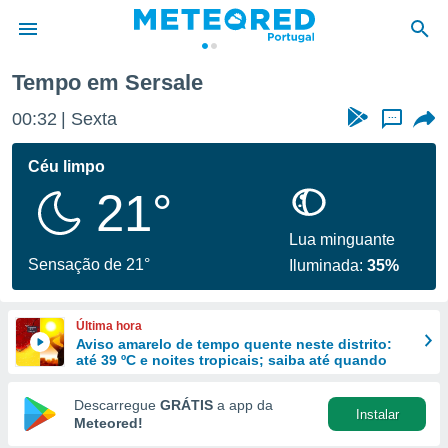
Tempo em Sersale
de
00:32
Sexta
...
 da
empo.pt) foi
Céu limpo
or
21°
is para
e as
 fornecidas
Lua minguante
 qualidade.
Sensação de 21°
Iluminada:
35%
r a este
s das
opções:
Última hora
Aviso amarelo de tempo quente neste distrito:
ookies e
até 39 ºC e noites tropicais; saiba até quando
 forma
Descarregue
GRÁTIS
a app da
Instalar
e digital
Meteored!
da,