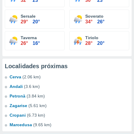
32°
23°
30°
23°
Sersale
Soverato
29°
20°
34°
26°
Taverna
Tiriolo
26°
16°
28°
20°
Localidades próximas
Cerva
(2.06 km)
Andali
(3.6 km)
Petronà
(3.84 km)
Zagarise
(5.61 km)
Cropani
(6.73 km)
Marcedusa
(9.65 km)