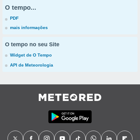
O tempo...
PDF
mais informações
O tempo no seu Site
Widget de O Tempo
API de Meteorologia