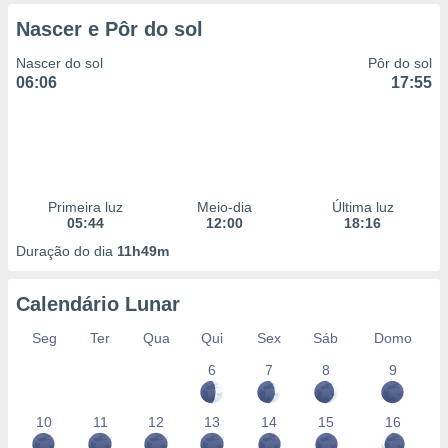
 para
Nascer e Pôr do sol
a, utilizar
Nascer do sol
Pôr do sol
selecionar
06:06
17:55
a, criar
personalizar
tilizar
selecionar
dos, medir
Primeira luz
Meio-dia
Última luz
nho da
05:44
12:00
18:16
, medir o
Duração do dia
11h49m
o dos
r os
Calendário Lunar
ravés de
s ou
Seg
Ter
Qua
Qui
Sex
Sáb
Domo
s de dados
6
7
8
9
es fontes,
 e melhorar
ilizar dados
10
11
12
13
14
15
16
ara