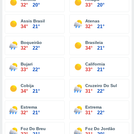
32°
20°
33°
20°
Assis Brasil
Atenas
34°
21°
32°
21°
Boqueirão
Brasileia
32°
22°
34°
21°
Bujari
California
33°
22°
33°
21°
Cobija
Cruzeiro Do Sul
34°
21°
31°
22°
Estrema
Extrema
32°
21°
31°
22°
Foz Do Breu
Foz Do Jordão