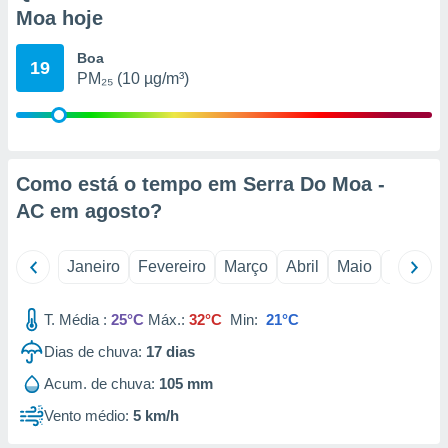
o qual se
Moa hoje
ara tal,
 o seu
Boa
19
to ou opor-
PM₂₅ (10 µg/m³)
essamento
m qualquer
ando em “
 ou na
Como está o tempo em Serra Do Moa -
 Cookies
te.
AC em
agosto
?
 nossos
Janeiro
Fevereiro
Março
Abril
Maio
Junho
s o
T. Média :
25°C
Máx.:
32°C
Min:
21°C
o de
Dias de chuva:
17
dias
e/ou aceder
Acum. de chuva:
105 mm
ões num
utilizar
Vento médio:
5 km/h
ados para
publicidade,