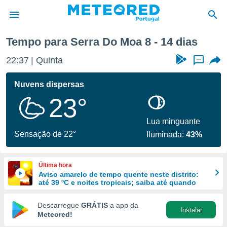
Tempo para Serra Do Moa 8 - 14 dias
de
22:37
Quinta
...
 da
empo.pt) foi
Nuvens dispersas
or
23°
is para
e as
 fornecidas
Lua minguante
 qualidade.
Sensação de 22°
Iluminada:
43%
r a este
s das
opções:
Última hora
Aviso amarelo de tempo quente neste distrito:
ookies e
até 39 ºC e noites tropicais; saiba até quando
 forma
Descarregue
GRÁTIS
a app da
Instalar
e digital
Meteored!
da,