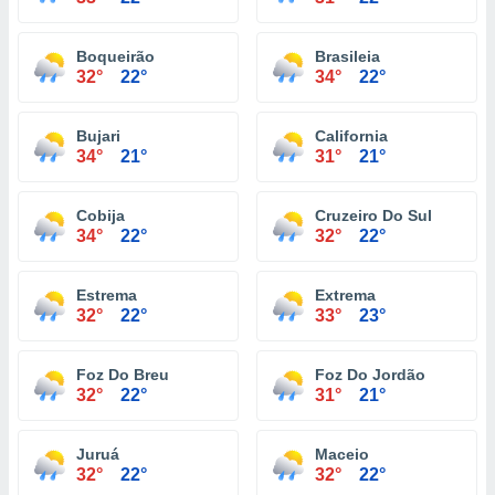
Boqueirão
Brasileia
32°
22°
34°
22°
Bujari
California
34°
21°
31°
21°
Cobija
Cruzeiro Do Sul
34°
22°
32°
22°
Estrema
Extrema
32°
22°
33°
23°
Foz Do Breu
Foz Do Jordão
32°
22°
31°
21°
Juruá
Maceio
32°
22°
32°
22°