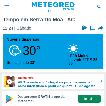
Tempo em Serra Do Moa - AC
de
11:24
Sábado
...
 da
empo.pt) foi
Nuvens dispersas
or
30°
is para
e as
 fornecidas
UV
8 Muito
elevado!
FPS
25-
 qualidade.
Sensação de 33°
50
r a este
s das
opções:
Última hora
40 ºC à vista em Portugal na próxima semana:
ookies e
calor intensifica a partir de quarta, 12 de agosto
 forma
Descarregue
GRÁTIS
a app da
e digital
Instalar
Meteored!
da,