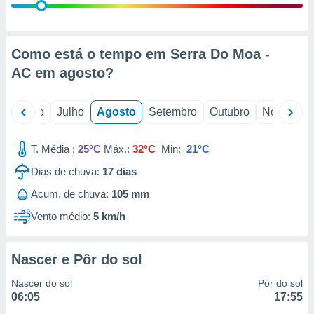
conteúdos.
ção
Como está o tempo em Serra Do Moa -
ão através
AC em
agosto
?
de
,
 e
o
Junho
Julho
Agosto
Setembro
Outubro
Novembro
dos,
publicidade
T. Média :
25°C
Máx.:
32°C
Min:
21°C
s, estudos
a e
Dias de chuva:
17
dias
mento de
Acum. de chuva:
105 mm
Vento médio:
5 km/h
ossos 1199
eiros
Nascer e Pôr do sol
Nascer do sol
Pôr do sol
06:05
17:55