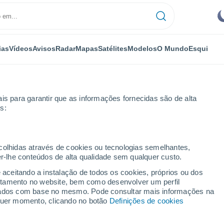
ias
Vídeos
Avisos
Radar
Mapas
Satélites
Modelos
O Mundo
Esqui
is para garantir que as informações fornecidas são de alta
s:
ecolhidas através de cookies ou tecnologias semelhantes,
er-lhe conteúdos de alta qualidade sem qualquer custo.
e aceitando a instalação de todos os cookies, próprios ou dos
rtamento no website, bem como desenvolver um perfil
...
lizados com base no mesmo. Pode consultar mais informações na
lquer momento, clicando no botão
Definições de cookies
Por horas
Céu limpo nas próximas horas