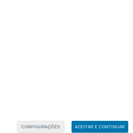
Calendário Lunar
Seg
Ter
Qua
Qui
Sex
Sáb
Domo
6
7
8
9
10
11
12
13
14
15
16
17
18
19
CONFIGURAÇÕES
ACEITAR E CONTINUAR