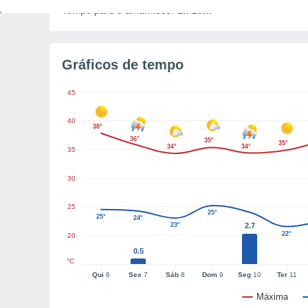
Tempo para o amanhecer
1h 29m
Gráficos de tempo
45
40
38°
36°
35°
35°
34°
34°
35
30
25
25°
25°
24°
23°
2.7
22°
20
0.5
°C
Qui
6
Sex
7
Sáb
8
Dom
9
Seg
10
Ter
11
Máxima