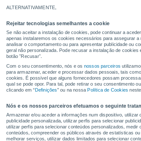
27°
ALTERNATIVAMENTE,
Rejeitar tecnologias semelhantes a cookie
Lua mingu
Se não aceitar a instalação de cookies, pode continuar a acede
Iluminada
Sensação de 27°
apenas instalaremos os cookies necessários para assegurar a 
analisar o comportamento ou para apresentar publicidade ou co
geral não personalizada. Pode recusar a instalação de cookies 
botão "Recusar".
Última hora
Subida das temperaturas, poeiras do Saara e
Com o seu consentimento, nós e os
nossos parceiros
utilizamo
chuva: datas e zonas mais afetadas em Portu
para armazenar, aceder e processar dados pessoais, tais como a
cookies. É possível que alguns fornecedores possam processa
O Tempo 1 - 7 Dias
Atualidade
Mapas de temperat
qual se pode opor. Para tal, pode retirar o seu consentimento 
clicando em “
Definições
” ou na nossa
Política de Cookies
neste
Nós e os nossos parceiros efetuamos o seguinte trata
Amanhã
Sábado
D
Hoje
Armazenar e/ou aceder a informações num dispositivo, utilizar da
7 Ago.
8 Ago.
6 Ago.
publicidade personalizada, utilizar perfis para selecionar public
utilizar perfis para selecionar conteúdos personalizados, med
conteúdos, compreender os públicos através de estatísticas ou
melhorar serviços, utilizar dados limitados para selecionar cont
60%