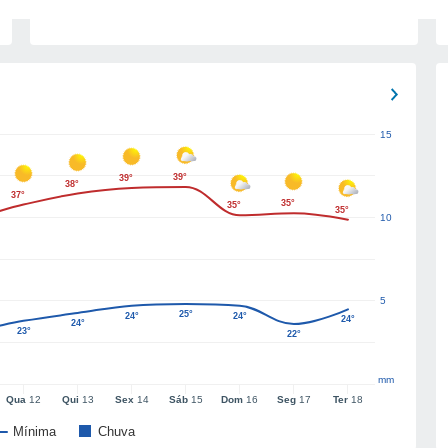
15
39°
39°
38°
37°
35°
35°
35°
10
5
25°
24°
24°
24°
24°
23°
22°
mm
Qua
12
Qui
13
Sex
14
Sáb
15
Dom
16
Seg
17
Ter
18
Mínima
Chuva