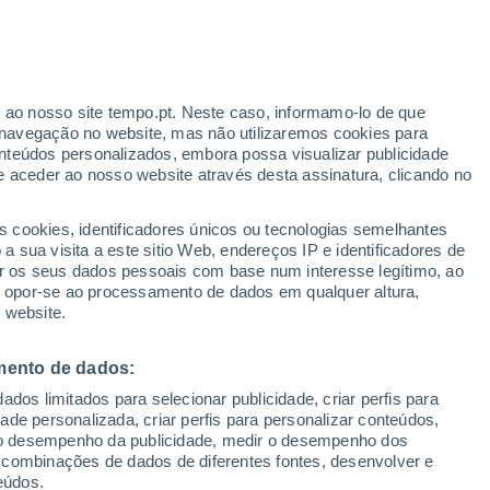
Aviso vermelho
Aviso extremo por temperaturas
elevadas em Sergnano hoje
ante
r ao nosso site tempo.pt. Neste caso, informamo-lo de que
:
46%
navegação no website, mas não utilizaremos cookies para
nteúdos personalizados, embora possa visualizar publicidade
e aceder ao nosso website através desta assinatura, clicando no
s cookies, identificadores únicos ou tecnologias semelhantes
gal
 sua visita a este sitio Web, endereços IP e identificadores de
r os seus dados pessoais com base num interesse legítimo, ao
ura
Radar de Chuva
Satélites
Modelos
ou opor-se ao processamento de dados em qualquer altura,
 website.
mento de dados:
omingo
Segunda
Terça
Quarta
dos limitados para selecionar publicidade, criar perfis para
9 Ago.
10 Ago.
11 Ago.
12 Ago.
idade personalizada, criar perfis para personalizar conteúdos,
ir o desempenho da publicidade, medir o desempenho dos
 combinações de dados de diferentes fontes, desenvolver e
eúdos.
50%