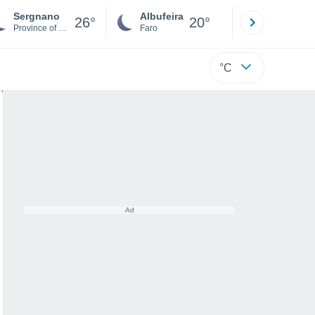
Sergnano
Albufeira
Lisboa
26°
20°
Province of Cremona
Faro
Lisboa
°C