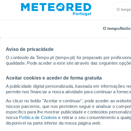
O tempo
Notíc
Aviso de privacidade
O conteúdo da Tempo.pt (tempo.pt) foi preparado por profissiona
qualidade. Pode aceder a este site através das seguintes opçõe
Aceitar cookies e aceder de forma gratuita
Início
Itália
Província de Cremona
Sergnano
A publicidade digital personalizada, baseada em informações r
permite-nos financiar a nossa atividade para continuar a fornec
Tempo em Sergnano
Ao clicar no botão "Aceitar e continuar", pode aceder ao websit
nossos parceiros, que nos permitem seguir e analisar o compo
04:08
Quinta
específico para lhe mostrar publicidade e conteúdos persona
nossa
Política de Cookies
e retirar o seu consentimento a qua
disponível na parte inferior da nossa página web.
Céu limpo