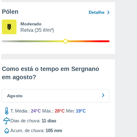
Pólen
Detalhe
Moderado
Relva (35 #/m³)
Como está o tempo em Sergnano
em
agosto
?
Agosto
T. Média :
24°C
Máx.:
28°C
Min:
19°C
Dias de chuva:
11
dias
Acum. de chuva:
105 mm