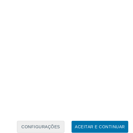
Calendário Lunar
Seg
Ter
Qua
Qui
Sex
Sáb
Domo
8
9
10
11
12
13
14
15
16
CONFIGURAÇÕES
ACEITAR E CONTINUAR