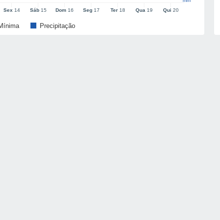
mm
Sex
14
Sáb
15
Dom
16
Seg
17
Ter
18
Qua
19
Qui
20
Mínima
Precipitação