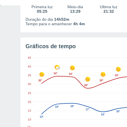
Primeira luz
Meio-dia
Última luz
05:25
13:29
21:32
Duração do dia
14h52m
Tempo para o amanhecer
4h 4m
Gráficos de tempo
45
40
34°
34°
35
33°
30°
30°
30
28°
25
20
19°
19°
17°
15
16°
14°
13°
10