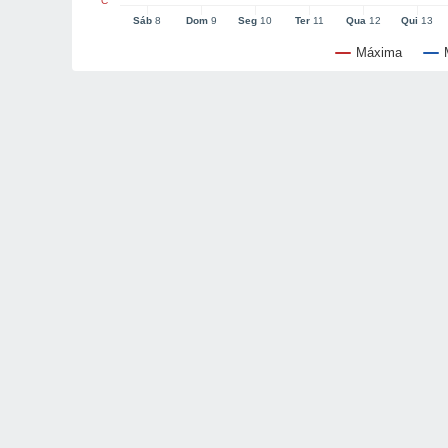
°C
Sáb
8
Dom
9
Seg
10
Ter
11
Qua
12
Qui
13
Máxima