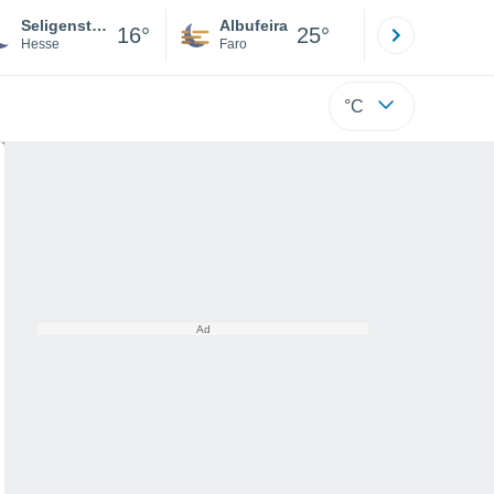
Seligenstadt
Albufeira
Lisboa
16°
25°
Hesse
Faro
Lisboa
°C