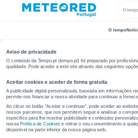
O tempo
Notíc
Aviso de privacidade
O conteúdo da Tempo.pt (tempo.pt) foi preparado por profissiona
qualidade. Pode aceder a este site através das seguintes opçõe
Aceitar cookies e aceder de forma gratuita
Início
Alemanha
Hesse
Seligenstadt
A publicidade digital personalizada, baseada em informações r
permite-nos financiar a nossa atividade para continuar a fornec
Tempo em Seligenstad
Ao clicar no botão "Aceitar e continuar", pode aceder ao websit
nossos parceiros, que nos permitem seguir e analisar o compo
01:22
Sábado
específico para lhe mostrar publicidade e conteúdos persona
nossa
Política de Cookies
e retirar o seu consentimento a qua
disponível na parte inferior da nossa página web.
Céu limpo