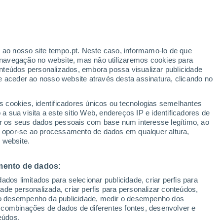
ante
r ao nosso site tempo.pt. Neste caso, informamo-lo de que
:
24%
navegação no website, mas não utilizaremos cookies para
nteúdos personalizados, embora possa visualizar publicidade
e aceder ao nosso website através desta assinatura, clicando no
s cookies, identificadores únicos ou tecnologias semelhantes
o
 sua visita a este sitio Web, endereços IP e identificadores de
r os seus dados pessoais com base num interesse legítimo, ao
ura
Radar de Chuva
Satélites
Modelos
ou opor-se ao processamento de dados em qualquer altura,
 website.
mento de dados:
Terça
Quarta
Quinta
Sexta
dos limitados para selecionar publicidade, criar perfis para
11 Ago.
12 Ago.
13 Ago.
14 Ago.
idade personalizada, criar perfis para personalizar conteúdos,
ir o desempenho da publicidade, medir o desempenho dos
 combinações de dados de diferentes fontes, desenvolver e
eúdos.