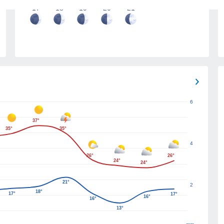
17
18
19
20
21
6
37°
35°
35°
4
26°
26°
24°
24°
21°
2
18°
17°
17°
16°
16°
13°