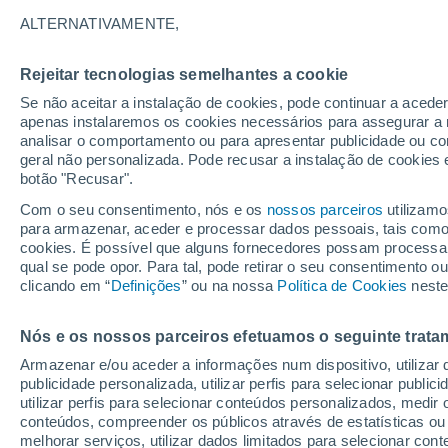
17°
ALTERNATIVAMENTE,
Rejeitar tecnologias semelhantes a cookie
Lua mingu
Se não aceitar a instalação de cookies, pode continuar a acede
Iluminada
Sensação de 17°
apenas instalaremos os cookies necessários para assegurar a 
analisar o comportamento ou para apresentar publicidade ou co
geral não personalizada. Pode recusar a instalação de cookies 
botão "Recusar".
Última hora
Hoje e amanhã poeiras do Saara “invadem”
Com o seu consentimento, nós e os
nossos parceiros
utilizamo
Portugal: risco de trovoadas no Norte e Centr
para armazenar, aceder e processar dados pessoais, tais como a
aumenta
cookies. É possível que alguns fornecedores possam processa
O Tempo 1 - 7 Dias
Atualidade
Mapas de temperat
qual se pode opor. Para tal, pode retirar o seu consentimento 
clicando em “
Definições
” ou na nossa
Política de Cookies
neste
Nós e os nossos parceiros efetuamos o seguinte trata
Amanhã
Segunda
Hoje
Armazenar e/ou aceder a informações num dispositivo, utilizar da
9 Ago.
10 Ago.
8 Ago.
publicidade personalizada, utilizar perfis para selecionar public
utilizar perfis para selecionar conteúdos personalizados, med
conteúdos, compreender os públicos através de estatísticas ou
melhorar serviços, utilizar dados limitados para selecionar cont