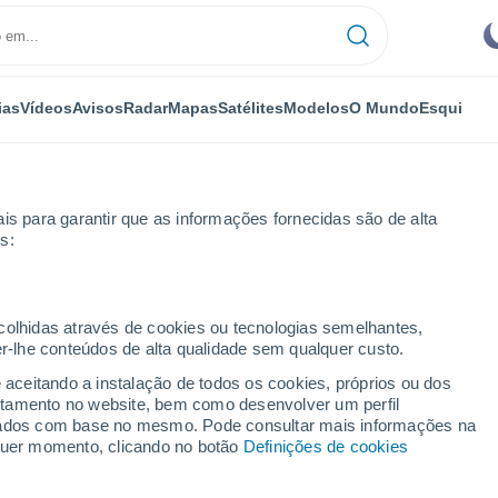
ias
Vídeos
Avisos
Radar
Mapas
Satélites
Modelos
O Mundo
Esqui
is para garantir que as informações fornecidas são de alta
s:
ecolhidas através de cookies ou tecnologias semelhantes,
er-lhe conteúdos de alta qualidade sem qualquer custo.
t
e aceitando a instalação de todos os cookies, próprios ou dos
rtamento no website, bem como desenvolver um perfil
...
lizados com base no mesmo. Pode consultar mais informações na
lquer momento, clicando no botão
Definições de cookies
Por horas
Céu limpo nas próximas horas