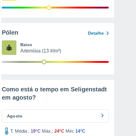
Pólen
Detalhe
Baixo
Artemísia (13 #/m³)
Como está o tempo em Seligenstadt
em
agosto
?
Agosto
T. Média :
19°C
Máx.:
24°C
Min:
14°C