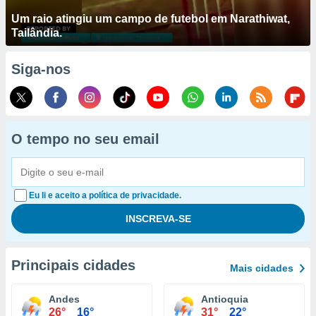
Um raio atingiu um campo de futebol em Narathiwat,
Tailândia.
Siga-nos
O tempo no seu email
Eu li e aceito a política de privacidade.
Principais cidades
Mais cidades
Andes
Antioquia
26°
16°
31°
22°