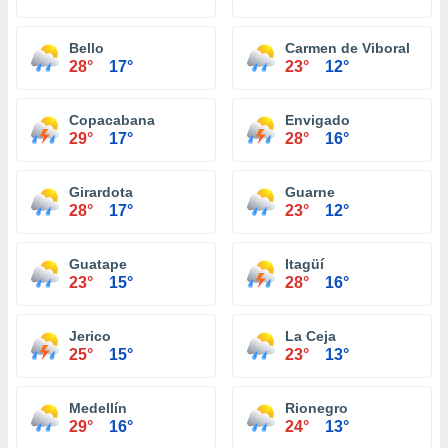
Bello
Carmen de Viboral
28°
17°
23°
12°
Copacabana
Envigado
29°
17°
28°
16°
Girardota
Guarne
28°
17°
23°
12°
Guatape
Itagüí
23°
15°
28°
16°
Jerico
La Ceja
25°
15°
23°
13°
Medellín
Rionegro
29°
16°
24°
13°