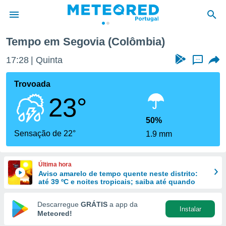
Tempo em Segovia (Colômbia)
de
17:28
Quinta
...
 da
empo.pt) foi
Trovoada
or
23°
is para
e as
 fornecidas
50%
 qualidade.
Sensação de 22°
1.9 mm
r a este
s das
opções:
Última hora
Aviso amarelo de tempo quente neste distrito:
ookies e
até 39 ºC e noites tropicais; saiba até quando
 forma
Descarregue
GRÁTIS
a app da
Instalar
e digital
Meteored!
da,