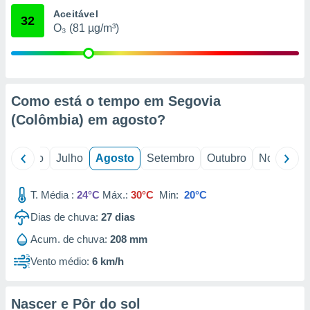
conteúdos.
Aceitável
32
O₃ (81 µg/m³)
ção
ão através
de
,
Como está o tempo em Segovia
 e
(Colômbia) em
agosto
?
dos,
publicidade
s, estudos
o
Junho
Julho
Agosto
Setembro
Outubro
Novembro
a e
mento de
T. Média :
24°C
Máx.:
30°C
Min:
20°C
ossos 1199
Dias de chuva:
27
dias
eiros
Acum. de chuva:
208 mm
Vento médio:
6 km/h
Nascer e Pôr do sol