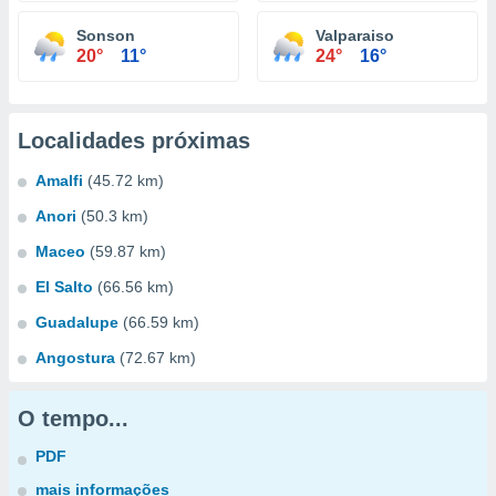
Sonson
Valparaiso
20°
11°
24°
16°
Localidades próximas
Amalfi
(45.72 km)
Anori
(50.3 km)
Maceo
(59.87 km)
El Salto
(66.56 km)
Guadalupe
(66.59 km)
Angostura
(72.67 km)
O tempo...
PDF
mais informações