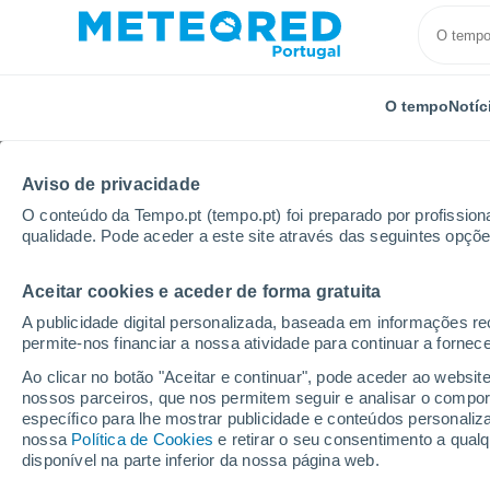
O tempo
Notíc
Aviso de privacidade
O conteúdo da Tempo.pt (tempo.pt) foi preparado por profissiona
qualidade. Pode aceder a este site através das seguintes opçõe
Aceitar cookies e aceder de forma gratuita
Início
Cazaquistão
Aqmola
Schuchinsk
A publicidade digital personalizada, baseada em informações r
permite-nos financiar a nossa atividade para continuar a fornec
Tempo em Schuchinsk
Ao clicar no botão "Aceitar e continuar", pode aceder ao websit
nossos parceiros, que nos permitem seguir e analisar o compo
07:17
Quinta
específico para lhe mostrar publicidade e conteúdos persona
nossa
Política de Cookies
e retirar o seu consentimento a qua
disponível na parte inferior da nossa página web.
Limpo