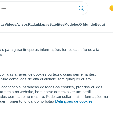
ias
Vídeos
Avisos
Radar
Mapas
Satélites
Modelos
O Mundo
Esqui
is para garantir que as informações fornecidas são de alta
s:
ecolhidas através de cookies ou tecnologias semelhantes,
er-lhe conteúdos de alta qualidade sem qualquer custo.
e aceitando a instalação de todos os cookies, próprios ou dos
rtamento no website, bem como desenvolver um perfil
...
lizados com base no mesmo. Pode consultar mais informações na
lquer momento, clicando no botão
Definições de cookies
Por horas
Intervalos nublados nas
próximas horas