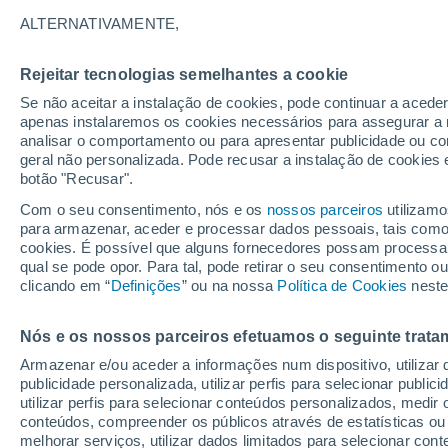
17°
ALTERNATIVAMENTE,
Rejeitar tecnologias semelhantes a cookie
Oeste
Se não aceitar a instalação de cookies, pode continuar a acede
Sensação de 17°
5
-
13 km/
apenas instalaremos os cookies necessários para assegurar a 
analisar o comportamento ou para apresentar publicidade ou co
geral não personalizada. Pode recusar a instalação de cookies 
botão "Recusar".
Última hora
Subida das temperaturas, poeiras do Saara e
Com o seu consentimento, nós e os
nossos parceiros
utilizamo
chuva: datas e zonas mais afetadas em Portu
para armazenar, aceder e processar dados pessoais, tais como a
cookies. É possível que alguns fornecedores possam processa
O Tempo 1 - 7 Dias
Atualidade
Mapas de nuvens
qual se pode opor. Para tal, pode retirar o seu consentimento 
clicando em “
Definições
” ou na nossa
Política de Cookies
neste
Nós e os nossos parceiros efetuamos o seguinte trata
Amanhã
Sábado
D
Hoje
Armazenar e/ou aceder a informações num dispositivo, utilizar da
7 Ago.
8 Ago.
6 Ago.
publicidade personalizada, utilizar perfis para selecionar public
utilizar perfis para selecionar conteúdos personalizados, med
conteúdos, compreender os públicos através de estatísticas ou
melhorar serviços, utilizar dados limitados para selecionar cont