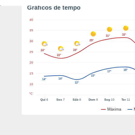
Gráficos de tempo
40
35
32°
31°
29°
30
24°
24°
25
22°
20
18°
17°
15
15°
14°
14°
12°
10
°C
Qui
6
Sex
7
Sáb
8
Dom
9
Seg
10
Ter
11
Máxima