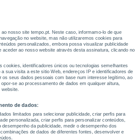
Aviso amarelo
Aviso moderado por nevoeiro em
Schuchinsk hoje
r ao nosso site tempo.pt. Neste caso, informamo-lo de que
h
navegação no website, mas não utilizaremos cookies para
nteúdos personalizados, embora possa visualizar publicidade
e aceder ao nosso website através desta assinatura, clicando no
s cookies, identificadores únicos ou tecnologias semelhantes
gal
 sua visita a este sitio Web, endereços IP e identificadores de
r os seus dados pessoais com base num interesse legítimo, ao
Radar de Chuva
Satélites
Modelos
ou opor-se ao processamento de dados em qualquer altura,
 website.
mento de dados:
omingo
Segunda
Terça
Quarta
dos limitados para selecionar publicidade, criar perfis para
9 Ago.
10 Ago.
11 Ago.
12 Ago.
idade personalizada, criar perfis para personalizar conteúdos,
ir o desempenho da publicidade, medir o desempenho dos
 combinações de dados de diferentes fontes, desenvolver e
eúdos.