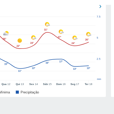
7.5
31°
27°
5
26°
26°
24°
24°
22°
2.5
17°
16°
15°
13°
13°
13°
11°
mm
Qua
12
Qui
13
Sex
14
Sáb
15
Dom
16
Seg
17
Ter
18
Mínima
Precipitação