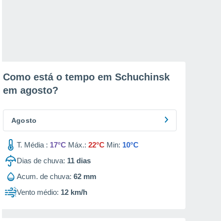
Como está o tempo em Schuchinsk
em
agosto
?
Agosto
T. Média :
17°C
Máx.:
22°C
Min:
10°C
Dias de chuva:
11
dias
Acum. de chuva:
62 mm
Vento médio:
12 km/h