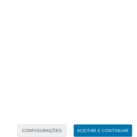
Calendário Lunar
Seg
Ter
Qua
Qui
Sex
Sáb
Domo
6
7
8
9
10
11
12
13
14
15
16
17
18
19
CONFIGURAÇÕES
ACEITAR E CONTINUAR