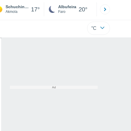
Schuchinsk
Albufeira
Lisboa
17°
20°
Akmola
Faro
Lisboa
°C