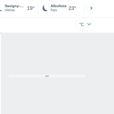
Savigny-Lévescault
Albufeira
Lisboa
19°
23°
Vienne
Faro
Lisboa
°C