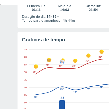
Primeira luz
Meio-dia
Última luz
06:11
14:03
21:54
Duração do dia
14h35m
Tempo para o amanhecer
4h 44m
Gráficos de tempo
45
40
39°
36°
35
33°
33°
32°
29°
30
25
20
22°
21°
20°
18°
17°
15
15°
3.3
10