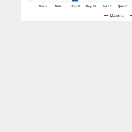
°C
Sex
7
Sáb
8
Dom
9
Seg
10
Ter
11
Qua
12
Máxima