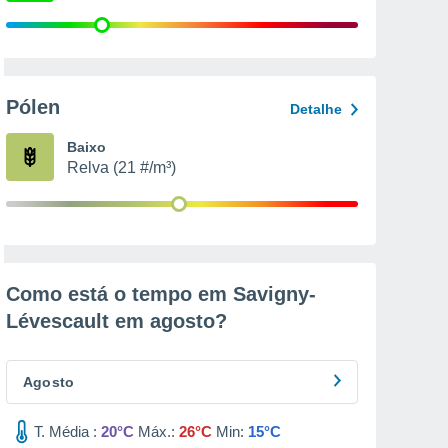
Pólen
Detalhe
Baixo
Relva (21 #/m³)
Como está o tempo em Savigny-
Lévescault em
agosto
?
Agosto
T. Média :
20°C
Máx.:
26°C
Min:
15°C