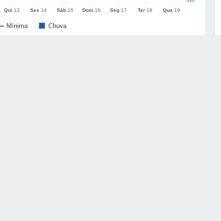
mm
Qui
13
Sex
14
Sáb
15
Dom
16
Seg
17
Ter
18
Qua
19
Mínima
Chuva