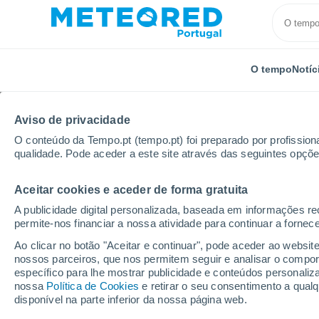
O tempo
Notíc
Aviso de privacidade
O conteúdo da Tempo.pt (tempo.pt) foi preparado por profissiona
qualidade. Pode aceder a este site através das seguintes opçõe
Aceitar cookies e aceder de forma gratuita
Início
França
Nova Aquitânia
Vienne
Savign
A publicidade digital personalizada, baseada em informações r
permite-nos financiar a nossa atividade para continuar a fornec
Tempo em Savigny-Lév
Ao clicar no botão "Aceitar e continuar", pode aceder ao websit
nossos parceiros, que nos permitem seguir e analisar o compo
01:28
Sexta
específico para lhe mostrar publicidade e conteúdos persona
nossa
Política de Cookies
e retirar o seu consentimento a qua
disponível na parte inferior da nossa página web.
Céu limpo