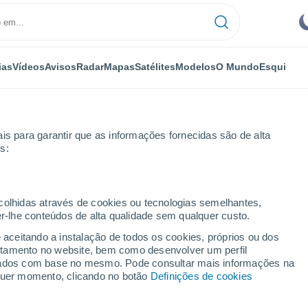
ias
Vídeos
Avisos
Radar
Mapas
Satélites
Modelos
O Mundo
Esqui
is para garantir que as informações fornecidas são de alta
s:
y-Lévescault
ecolhidas através de cookies ou tecnologias semelhantes,
er-lhe conteúdos de alta qualidade sem qualquer custo.
escault
e aceitando a instalação de todos os cookies, próprios ou dos
rtamento no website, bem como desenvolver um perfil
...
lizados com base no mesmo. Pode consultar mais informações na
lquer momento, clicando no botão
Definições de cookies
Por horas
Céu limpo nas próximas horas