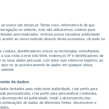
ante
r ao nosso site tempo.pt. Neste caso, informamo-lo de que
:
35%
navegação no website, mas não utilizaremos cookies para
nteúdos personalizados, embora possa visualizar publicidade
e aceder ao nosso website através desta assinatura, clicando no
 até
s cookies, identificadores únicos ou tecnologias semelhantes
 sua visita a este sitio Web, endereços IP e identificadores de
r os seus dados pessoais com base num interesse legítimo, ao
ura
Radar de Chuva
Satélites
Modelos
ou opor-se ao processamento de dados em qualquer altura,
 website.
mento de dados:
egunda
Terça
Quarta
Quinta
dos limitados para selecionar publicidade, criar perfis para
10 Ago.
11 Ago.
12 Ago.
13 Ago.
idade personalizada, criar perfis para personalizar conteúdos,
ir o desempenho da publicidade, medir o desempenho dos
 combinações de dados de diferentes fontes, desenvolver e
eúdos.