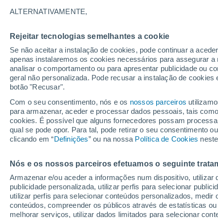
20°
ALTERNATIVAMENTE,
Rejeitar tecnologias semelhantes a cookie
Lua mingu
Se não aceitar a instalação de cookies, pode continuar a acede
Iluminada
Sensação de 20°
apenas instalaremos os cookies necessários para assegurar a 
analisar o comportamento ou para apresentar publicidade ou co
geral não personalizada. Pode recusar a instalação de cookies 
botão "Recusar".
Última hora
Aviso amarelo de tempo quente neste distrito:
Com o seu consentimento, nós e os
nossos parceiros
utilizamo
39 ºC e noites tropicais; saiba até quando
para armazenar, aceder e processar dados pessoais, tais como a
cookies. É possível que alguns fornecedores possam processa
O Tempo 1 - 7 Dias
Atualidade
Mapas de temperat
qual se pode opor. Para tal, pode retirar o seu consentimento 
clicando em “
Definições
” ou na nossa
Política de Cookies
neste
Nós e os nossos parceiros efetuamos o seguinte trata
Amanhã
Domingo
S
Hoje
Armazenar e/ou aceder a informações num dispositivo, utilizar da
8 Ago.
9 Ago.
7 Ago.
publicidade personalizada, utilizar perfis para selecionar public
utilizar perfis para selecionar conteúdos personalizados, med
conteúdos, compreender os públicos através de estatísticas ou
melhorar serviços, utilizar dados limitados para selecionar cont
70%