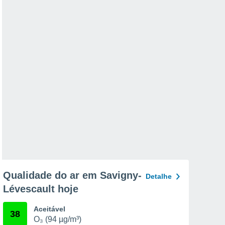
Qualidade do ar em Savigny-
Detalhe
Lévescault hoje
Aceitável
38
O₃ (94 µg/m³)