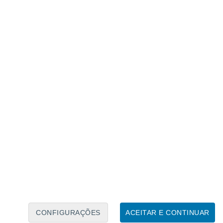
Calendário Lunar
Seg
Ter
Qua
Qui
Sex
Sáb
Domo
7
8
9
10
11
12
13
14
15
16
CONFIGURAÇÕES
ACEITAR E CONTINUAR