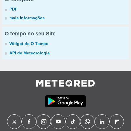
PDF
mais informações
O tempo no seu Site
Widget de O Tempo
API de Meteorologia