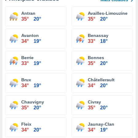
Antran
Availles-Limouzine
35°
20°
35°
20°
Avanton
Benassay
34°
19°
33°
18°
Berrie
Bonnes
33°
19°
35°
20°
Brux
Châtellerault
34°
19°
34°
20°
Chauvigny
Civray
35°
20°
35°
20°
Fleix
Jaunay-Clan
34°
20°
34°
19°