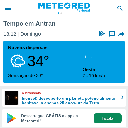
Tempo em Antran
de
18:12
Domingo
...
 da
empo.pt) foi
Nuvens dispersas
or
34°
is para
e as
 fornecidas
Oeste
 qualidade.
Sensação de 33°
7
19 km/h
r a este
s das
opções:
Astronomia
Incrível: descoberto um planeta potencialmente
ookies e
habitável a apenas 25 anos-luz da Terra
 forma
Descarregue
GRÁTIS
a app da
Instalar
e digital
Meteored!
da,