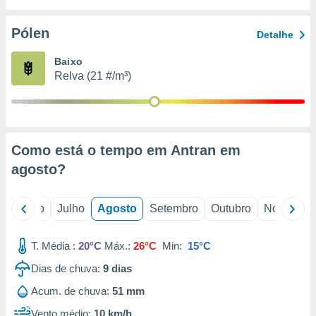
conteúdos.
Pólen
Detalhe
ção
Baixo
ão através
Relva (21 #/m³)
de
,
 e
dos,
publicidade
Como está o tempo em Antran em
s, estudos
agosto
?
a e
mento de
o
Junho
Julho
Agosto
Setembro
Outubro
Novembro
ossos 1199
eiros
T. Média :
20°C
Máx.:
26°C
Min:
15°C
Dias de chuva:
9
dias
Acum. de chuva:
51 mm
Vento médio:
10 km/h