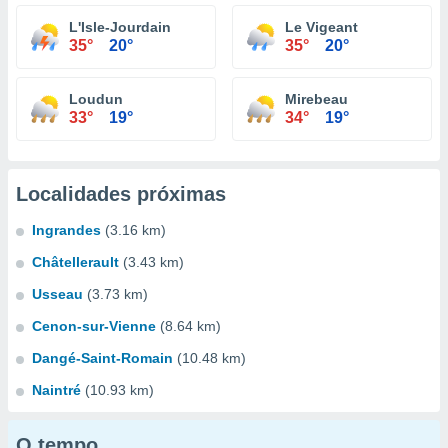
L'Isle-Jourdain
Le Vigeant
35°
20°
35°
20°
Loudun
Mirebeau
33°
19°
34°
19°
Localidades próximas
Ingrandes
(3.16 km)
Châtellerault
(3.43 km)
Usseau
(3.73 km)
Cenon-sur-Vienne
(8.64 km)
Dangé-Saint-Romain
(10.48 km)
Naintré
(10.93 km)
O tempo...