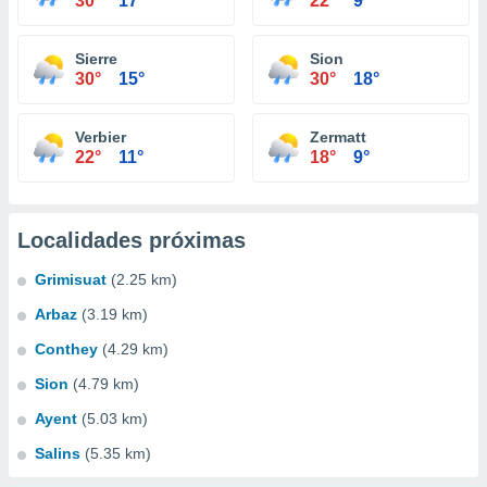
30°
17°
22°
9°
Sierre
Sion
30°
15°
30°
18°
Verbier
Zermatt
22°
11°
18°
9°
Localidades próximas
Grimisuat
(2.25 km)
Arbaz
(3.19 km)
Conthey
(4.29 km)
Sion
(4.79 km)
Ayent
(5.03 km)
Salins
(5.35 km)