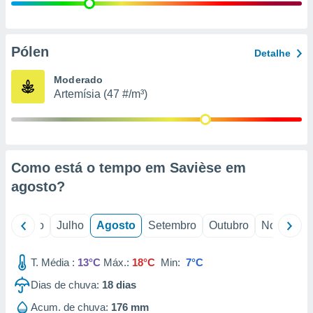
conteúdos.
ção
Pólen
Detalhe
ão através
de
Moderado
,
Artemísia (47 #/m³)
 e
dos,
publicidade
s, estudos
Como está o tempo em Savièse em
a e
mento de
agosto
?
ossos 1199
o
Junho
Julho
Agosto
Setembro
Outubro
Novembro
eiros
T. Média :
13°C
Máx.:
18°C
Min:
7°C
Dias de chuva:
18
dias
Acum. de chuva:
176 mm