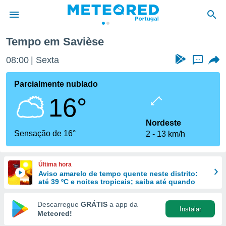
Tempo em Savièse
de
08:00
Sexta
...
 da
empo.pt) foi
Parcialmente nublado
or
16°
is para
e as
 fornecidas
Nordeste
 qualidade.
Sensação de 16°
2
13 km/h
r a este
s das
opções:
Última hora
Aviso amarelo de tempo quente neste distrito:
ookies e
até 39 ºC e noites tropicais; saiba até quando
 forma
Descarregue
GRÁTIS
a app da
Instalar
e digital
Meteored!
da,