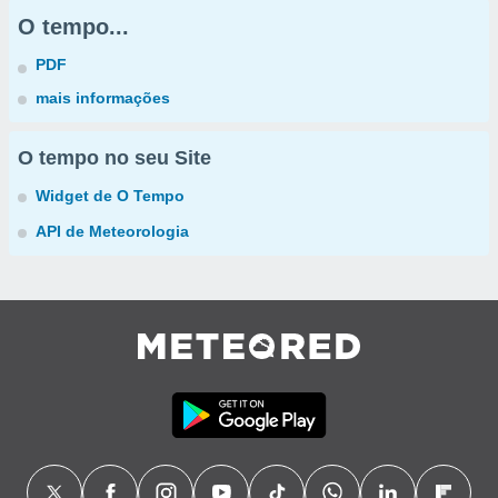
O tempo...
PDF
mais informações
O tempo no seu Site
Widget de O Tempo
API de Meteorologia