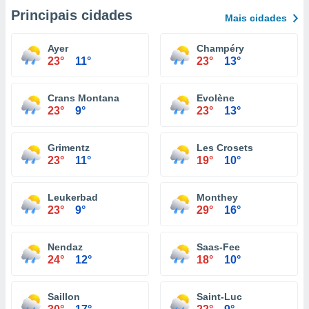
Principais cidades
Mais cidades
Ayer
Champéry
23°
11°
23°
13°
Crans Montana
Evolène
23°
9°
23°
13°
Grimentz
Les Crosets
23°
11°
19°
10°
Leukerbad
Monthey
23°
9°
29°
16°
Nendaz
Saas-Fee
24°
12°
18°
10°
Saillon
Saint-Luc