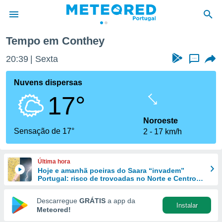
Tempo em Conthey
de
20:39
Sexta
...
 da
empo.pt) foi
Nuvens dispersas
or
17°
is para
e as
 fornecidas
Noroeste
 qualidade.
Sensação de 17°
2
17 km/h
r a este
s das
opções:
Última hora
Hoje e amanhã poeiras do Saara “invadem”
ookies e
Portugal: risco de trovoadas no Norte e Centro
 forma
aumenta
Descarregue
GRÁTIS
a app da
Instalar
e digital
Meteored!
da,