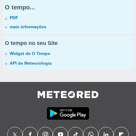
O tempo...
PDF
mais informações
O tempo no seu Site
Widget de O Tempo
API de Meteorologia