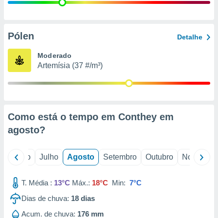
conteúdos.
ção
Pólen
Detalhe
ão através
de
Moderado
,
Artemísia (37 #/m³)
 e
dos,
publicidade
s, estudos
Como está o tempo em Conthey em
a e
mento de
agosto
?
ossos 1199
o
Junho
Julho
Agosto
Setembro
Outubro
Novembro
eiros
T. Média :
13°C
Máx.:
18°C
Min:
7°C
Dias de chuva:
18
dias
Acum. de chuva:
176 mm