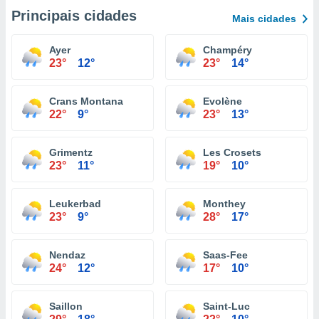
Principais cidades
Mais cidades
Ayer
Champéry
23°
12°
23°
14°
Crans Montana
Evolène
22°
9°
23°
13°
Grimentz
Les Crosets
23°
11°
19°
10°
Leukerbad
Monthey
23°
9°
28°
17°
Nendaz
Saas-Fee
24°
12°
17°
10°
Saillon
Saint-Luc