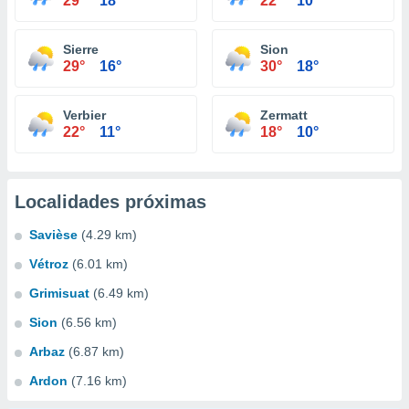
29°
18°
22°
10°
Sierre
Sion
29°
16°
30°
18°
Verbier
Zermatt
22°
11°
18°
10°
Localidades próximas
Savièse
(4.29 km)
Vétroz
(6.01 km)
Grimisuat
(6.49 km)
Sion
(6.56 km)
Arbaz
(6.87 km)
Ardon
(7.16 km)