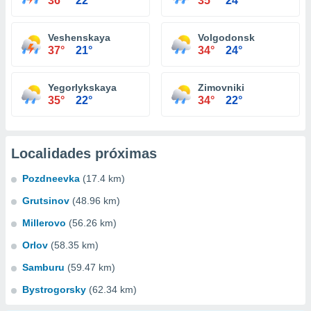
36°
22°
35°
24°
Veshenskaya
Volgodonsk
37°
21°
34°
24°
Yegorlykskaya
Zimovniki
35°
22°
34°
22°
Localidades próximas
Pozdneevka
(17.4 km)
Grutsinov
(48.96 km)
Millerovo
(56.26 km)
Orlov
(58.35 km)
Samburu
(59.47 km)
Bystrogorsky
(62.34 km)