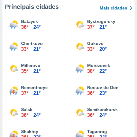
Principais cidades
Mais cidades
Bataysk
Bystrogorsky
36°
24°
37°
21°
Chertkovo
Gukovo
33°
21°
33°
20°
Millerovo
Morozovsk
35°
21°
38°
22°
Remontnoye
Rostov do Don
37°
21°
36°
23°
Salsk
Semikarakorsk
36°
24°
36°
24°
Shakhty
Taganrog