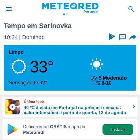
Tempo em Sarinovka
de
10:24
Domingo
...
 da
empo.pt) foi
Limpo
or
33°
is para
e as
 fornecidas
UV
5 Moderado
 qualidade.
Sensação de 32°
FPS
6-10
r a este
s das
opções:
Última hora
40 ºC à vista em Portugal na próxima semana:
ookies e
calor intensifica a partir de quarta, 12 de agosto
 forma
Descarregue
GRÁTIS
a app da
Instalar
e digital
Meteored!
da,