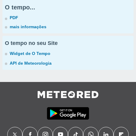
O tempo...
PDF
mais informações
O tempo no seu Site
Widget de O Tempo
API de Meteorologia