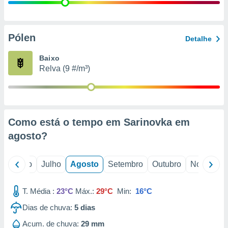
conteúdos.
ção
Pólen
Detalhe
ão através
de
Baixo
,
Relva (9 #/m³)
 e
dos,
publicidade
s, estudos
Como está o tempo em Sarinovka em
a e
mento de
agosto
?
ossos 1199
o
Junho
Julho
Agosto
Setembro
Outubro
Novembro
eiros
T. Média :
23°C
Máx.:
29°C
Min:
16°C
Dias de chuva:
5
dias
Acum. de chuva:
29 mm