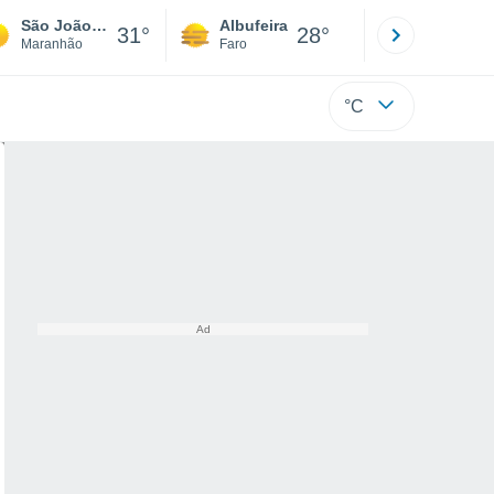
São João Do Soter
Albufeira
Lisboa
31°
28°
Maranhão
Faro
Lisboa
°C