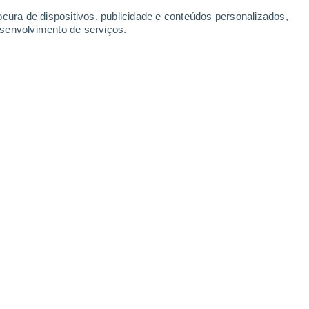
-
25
km/h
9
-
25
km/h
10
-
29
km/h
8
-
27
km/h
ocura de dispositivos, publicidade e conteúdos personalizados,
esenvolvimento de serviços.
oje
, 7 de agosto
sas
Este
1 Baixo
7
-
20 km/h
FPS:
não
Este
0 Baixo
3
-
16 km/h
FPS:
não
Noroeste
0 Baixo
1
-
7 km/h
FPS:
não
Noroeste
0 Baixo
3
-
5 km/h
FPS:
não
Noroeste
0 Baixo
3
-
7 km/h
FPS:
não