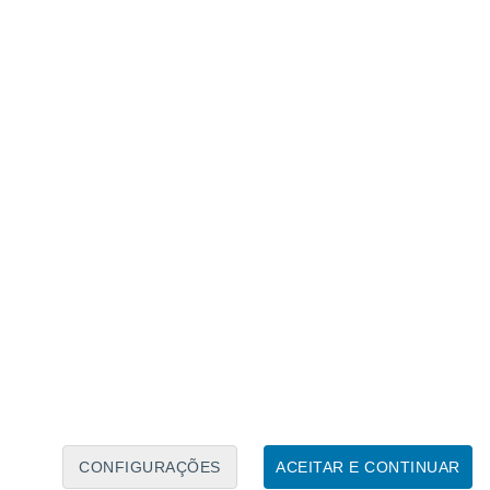
Calendário Lunar
Seg
Ter
Qua
Qui
Sex
Sáb
Domo
7
8
9
10
11
12
13
14
15
16
17
18
19
20
CONFIGURAÇÕES
ACEITAR E CONTINUAR