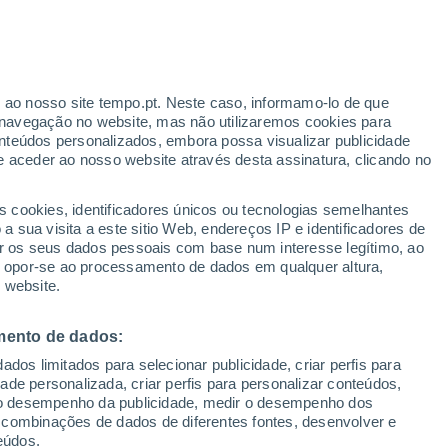
r ao nosso site tempo.pt. Neste caso, informamo-lo de que
h
navegação no website, mas não utilizaremos cookies para
nteúdos personalizados, embora possa visualizar publicidade
e aceder ao nosso website através desta assinatura, clicando no
Radar de Chuva
Satélites
Modelos
s cookies, identificadores únicos ou tecnologias semelhantes
 sua visita a este sitio Web, endereços IP e identificadores de
r os seus dados pessoais com base num interesse legítimo, ao
ou opor-se ao processamento de dados em qualquer altura,
egunda
Terça
Quarta
Quinta
 website.
10 Ago.
11 Ago.
12 Ago.
13 Ago.
mento de dados:
dos limitados para selecionar publicidade, criar perfis para
40%
idade personalizada, criar perfis para personalizar conteúdos,
0.4 mm
ir o desempenho da publicidade, medir o desempenho dos
34°
/
21°
34°
/
21°
35°
/
21°
34°
/
21°
 combinações de dados de diferentes fontes, desenvolver e
eúdos.