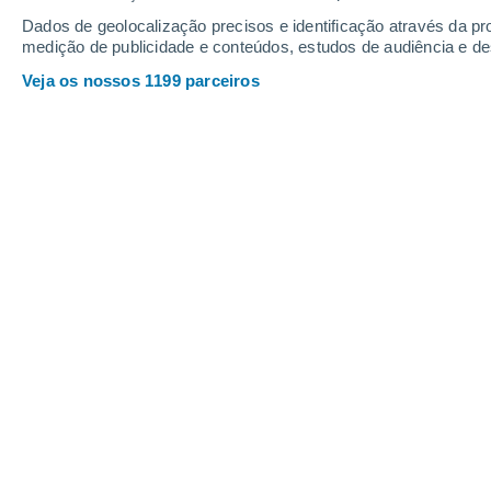
10
-
31
km/h
11
-
30
km/h
10
11
-
26
km/h
Dados de geolocalização precisos e identificação através da pr
medição de publicidade e conteúdos, estudos de audiência e d
Veja os nossos 1199 parceiros
Tempo em São João Do Soter - MA H
Nuvens disper
33°
16:00
Sensação T.
34°
Limpo
31°
17:00
Sensação T.
34°
Limpo
27°
18:00
Sensação T.
30°
Céu limpo
26°
19:00
Sensação T.
28°
Céu limpo
26°
20:00
Sensação T.
28°