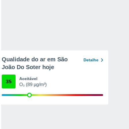
Qualidade do ar em São
Detalhe
João Do Soter hoje
Aceitável
35
O₃ (89 µg/m³)