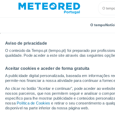
O tempo
Notíc
Aviso de privacidade
O conteúdo da Tempo.pt (tempo.pt) foi preparado por profissiona
qualidade. Pode aceder a este site através das seguintes opçõe
Aceitar cookies e aceder de forma gratuita
Início
Brasil
Estado do Maranhão
São João Do 
A publicidade digital personalizada, baseada em informações r
permite-nos financiar a nossa atividade para continuar a fornec
Tempo em São João Do
Ao clicar no botão "Aceitar e continuar", pode aceder ao websit
nossos parceiros, que nos permitem seguir e analisar o compo
16:01
Sexta
específico para lhe mostrar publicidade e conteúdos persona
nossa
Política de Cookies
e retirar o seu consentimento a qua
disponível na parte inferior da nossa página web.
Nuvens dispersas