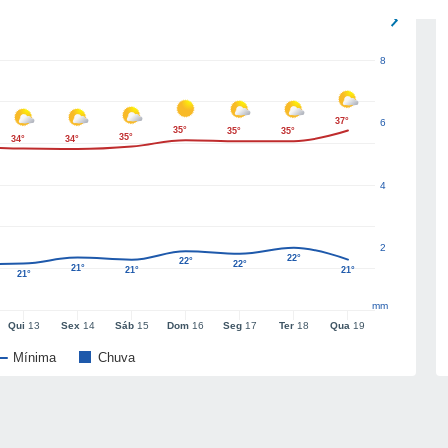
8
37°
6
35°
35°
35°
35°
34°
34°
4
2
22°
22°
22°
21°
21°
21°
21°
mm
Qui
13
Sex
14
Sáb
15
Dom
16
Seg
17
Ter
18
Qua
19
Mínima
Chuva