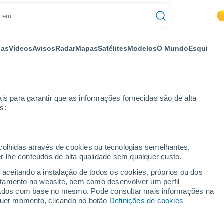
ias
Vídeos
Avisos
Radar
Mapas
Satélites
Modelos
O Mundo
Esqui
is para garantir que as informações fornecidas são de alta
s:
Soter
ecolhidas através de cookies ou tecnologias semelhantes,
er-lhe conteúdos de alta qualidade sem qualquer custo.
 Soter - MA
e aceitando a instalação de todos os cookies, próprios ou dos
rtamento no website, bem como desenvolver um perfil
...
lizados com base no mesmo. Pode consultar mais informações na
lquer momento, clicando no botão
Definições de cookies
Por horas
Calor húmido sufocante nas
próximas horas