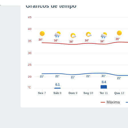
Gráficos de tempo
45
40
35°
34°
34°
34°
35
34°
34°
30
25
21°
21°
21°
20
21°
21°
21°
0.4
0.1
°C
Sex
7
Sáb
8
Dom
9
Seg
10
Ter
11
Qua
12
Máxima