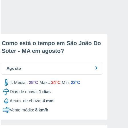
Como está o tempo em São João Do
Soter - MA em
agosto
?
Agosto
T. Média :
28°C
Máx.:
34°C
Min:
23°C
Dias de chuva:
1
dias
Acum. de chuva:
4 mm
Vento médio:
8 km/h