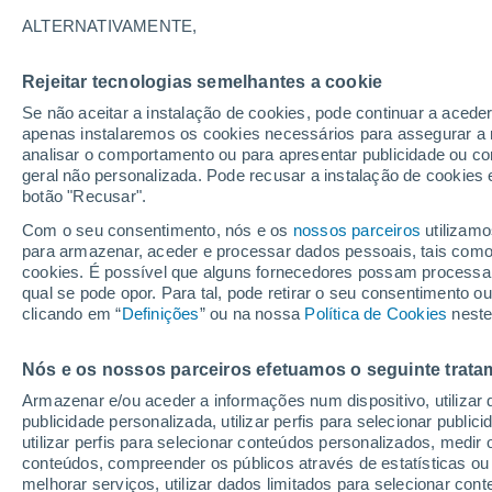
33°
ALTERNATIVAMENTE,
Rejeitar tecnologias semelhantes a cookie
Este
Se não aceitar a instalação de cookies, pode continuar a acede
Sensação de 34°
7
-
20 km/
apenas instalaremos os cookies necessários para assegurar a 
analisar o comportamento ou para apresentar publicidade ou co
geral não personalizada. Pode recusar a instalação de cookies 
botão "Recusar".
O Tempo 1 - 7 Dias
Atualidade
Mapas de nuvens
Com o seu consentimento, nós e os
nossos parceiros
utilizamo
para armazenar, aceder e processar dados pessoais, tais como a
cookies. É possível que alguns fornecedores possam processa
qual se pode opor. Para tal, pode retirar o seu consentimento 
Amanhã
Domingo
S
Hoje
clicando em “
Definições
” ou na nossa
Política de Cookies
neste
8 Ago.
9 Ago.
7 Ago.
Nós e os nossos parceiros efetuamos o seguinte trata
Armazenar e/ou aceder a informações num dispositivo, utilizar da
30%
publicidade personalizada, utilizar perfis para selecionar public
0.1 mm
utilizar perfis para selecionar conteúdos personalizados, med
34°
/
21°
34°
/
21°
34°
/
21°
conteúdos, compreender os públicos através de estatísticas ou
melhorar serviços, utilizar dados limitados para selecionar cont