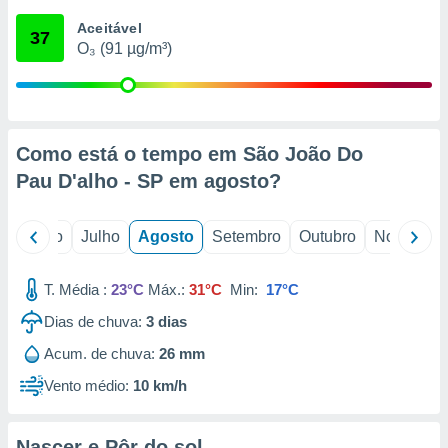
conteúdos.
Aceitável
37
O₃ (91 µg/m³)
ção
ão através
de
,
 e
Como está o tempo em São João Do
Pau D'alho - SP em
agosto
?
dos,
publicidade
s, estudos
o
Junho
Julho
Agosto
Setembro
Outubro
Novembro
a e
mento de
T. Média :
23°C
Máx.:
31°C
Min:
17°C
ossos 1199
Dias de chuva:
3
dias
eiros
Acum. de chuva:
26 mm
Vento médio:
10 km/h
Nascer e Pôr do sol