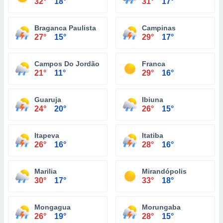
32°
18°
31°
17°
Braganca Paulista
Campinas
27°
15°
29°
17°
Campos Do Jordão
Franca
21°
11°
29°
16°
Guaruja
Ibiuna
24°
20°
26°
15°
Itapeva
Itatiba
26°
16°
28°
16°
Marilia
Mirandópolis
30°
17°
33°
18°
Mongagua
Morungaba
26°
19°
28°
15°