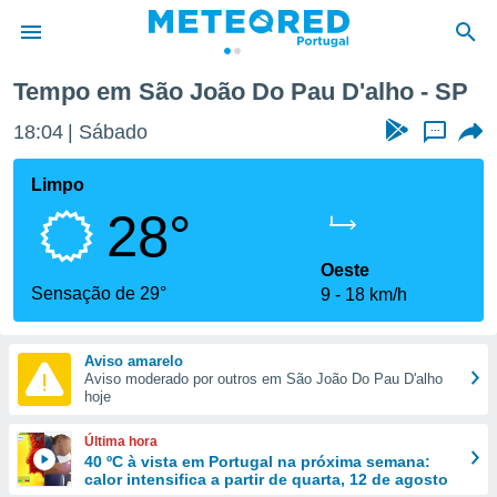
Tempo em São João Do Pau D'alho - SP
de
18:04
Sábado
...
 da
empo.pt) foi
Limpo
or
28°
is para
e as
 fornecidas
Oeste
 qualidade.
Sensação de 29°
9
18 km/h
r a este
s das
opções:
Aviso amarelo
Aviso moderado por outros em São João Do Pau D'alho
ookies e
hoje
 forma
Última hora
e digital
40 ºC à vista em Portugal na próxima semana:
calor intensifica a partir de quarta, 12 de agosto
da,