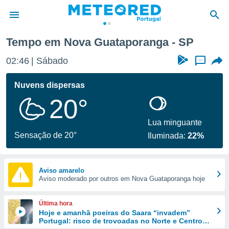
Tempo em Nova Guataporanga - SP
de
02:46
Sábado
...
 da
empo.pt) foi
Nuvens dispersas
or
20°
is para
e as
 fornecidas
Lua minguante
 qualidade.
Sensação de 20°
Iluminada:
22%
r a este
s das
opções:
Aviso amarelo
Aviso moderado por outros em Nova Guataporanga hoje
ookies e
 forma
Última hora
e digital
Hoje e amanhã poeiras do Saara “invadem”
Portugal: risco de trovoadas no Norte e Centro
da,