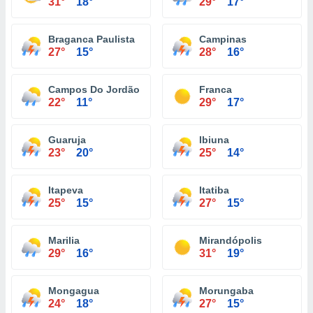
31°
18°
29°
17°
Braganca Paulista
Campinas
27°
15°
28°
16°
Campos Do Jordão
Franca
22°
11°
29°
17°
Guaruja
Ibiuna
23°
20°
25°
14°
Itapeva
Itatiba
25°
15°
27°
15°
Marilia
Mirandópolis
29°
16°
31°
19°
Mongagua
Morungaba
24°
18°
27°
15°