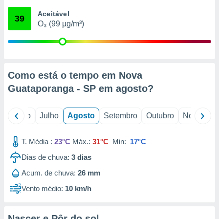
conteúdos.
Aceitável
39
O₃ (99 µg/m³)
ção
ão através
de
,
 e
Como está o tempo em Nova
Guataporanga - SP em
agosto
?
dos,
publicidade
s, estudos
o
Junho
Julho
Agosto
Setembro
Outubro
Novembro
a e
mento de
T. Média :
23°C
Máx.:
31°C
Min:
17°C
ossos 1199
Dias de chuva:
3
dias
eiros
Acum. de chuva:
26 mm
Vento médio:
10 km/h
Nascer e Pôr do sol