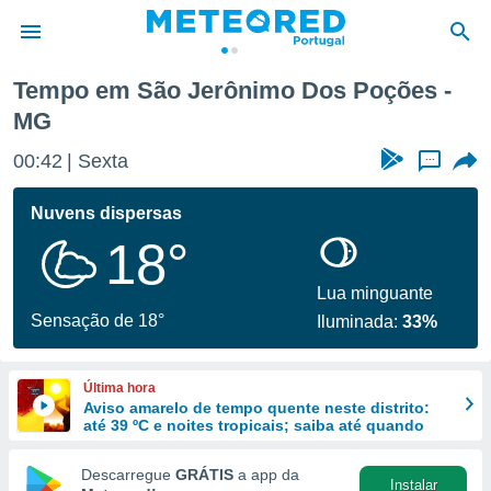
Tempo em São Jerônimo Dos Poções -
MG
de
 da
00:42
Sexta
...
empo.pt) foi
or
Nuvens dispersas
is para
e as
18°
 fornecidas
 qualidade.
Lua minguante
r a este
Sensação de 18°
s das
Iluminada:
33%
opções:
ookies e
Última hora
 forma
Aviso amarelo de tempo quente neste distrito:
até 39 ºC e noites tropicais; saiba até quando
e digital
Descarregue
GRÁTIS
a app da
da,
Instalar