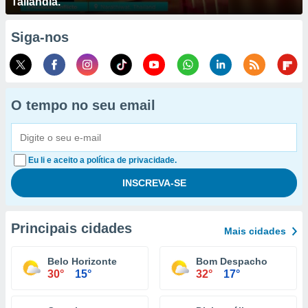
Tailândia.
Siga-nos
O tempo no seu email
Eu li e aceito a política de privacidade.
Principais cidades
Mais cidades
Belo Horizonte
Bom Despacho
30°
15°
32°
17°