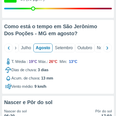
conteúdos.
ção
ão através
Como está o tempo em São Jerônimo
de
Dos Poções - MG em
agosto
?
,
 e
o
Junho
Julho
Agosto
Setembro
Outubro
Novembro
dos,
publicidade
s, estudos
T. Média :
19°C
Máx.:
26°C
Min:
13°C
a e
mento de
Dias de chuva:
3
dias
Acum. de chuva:
13 mm
ossos 1199
eiros
Vento médio:
9 km/h
Nascer e Pôr do sol
Nascer do sol
Pôr do sol