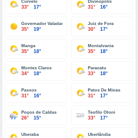
Curvelo
Divinopólis
33°
17°
31°
16°
Governador Valadares
Juiz de Fora
35°
19°
30°
17°
Manga
Montalvania
35°
18°
35°
18°
Montes Claros
Paracatu
34°
18°
33°
18°
Passos
Patos De Minas
31°
16°
31°
17°
Poços de Caldas
Teofilo Otoni
26°
15°
33°
17°
Uberaba
Uberlândia