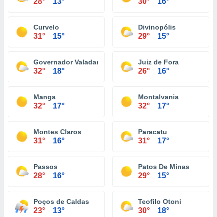
28°
13°
30°
16°
Curvelo
Divinopólis
31°
15°
29°
15°
Governador Valadares
Juiz de Fora
32°
18°
26°
16°
Manga
Montalvania
32°
17°
32°
17°
Montes Claros
Paracatu
31°
16°
31°
17°
Passos
Patos De Minas
28°
16°
29°
15°
Poços de Caldas
Teofilo Otoni
23°
13°
30°
18°