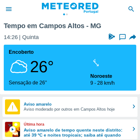
Tempo em Campos Altos - MG
de
14:26
Quinta
...
 da
empo.pt) foi
Encoberto
or
26°
is para
e as
 fornecidas
Noroeste
 qualidade.
Sensação de 26°
9
28 km/h
r a este
s das
opções:
Aviso amarelo
Aviso moderado por outros em Campos Altos hoje
ookies e
 forma
Última hora
e digital
Aviso amarelo de tempo quente neste distrito:
até 39 ºC e noites tropicais; saiba até quando
da,