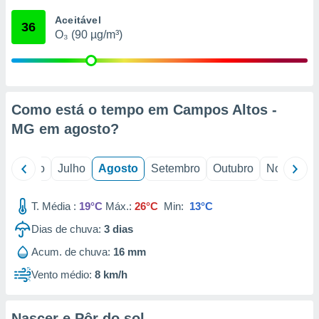
conteúdos.
Aceitável
36
O₃ (90 µg/m³)
ção
ão através
de
,
 e
Como está o tempo em Campos Altos -
MG em
agosto
?
dos,
publicidade
s, estudos
o
Junho
Julho
Agosto
Setembro
Outubro
Novembro
a e
mento de
T. Média :
19°C
Máx.:
26°C
Min:
13°C
ossos 1199
Dias de chuva:
3
dias
eiros
Acum. de chuva:
16 mm
Vento médio:
8 km/h
Nascer e Pôr do sol