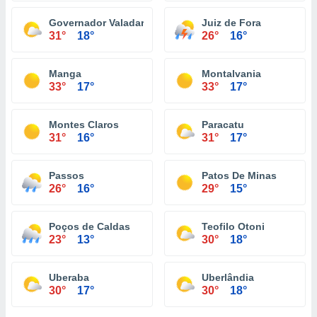
Governador Valadares
Juiz de Fora
31°
18°
26°
16°
Manga
Montalvania
33°
17°
33°
17°
Montes Claros
Paracatu
31°
16°
31°
17°
Passos
Patos De Minas
26°
16°
29°
15°
Poços de Caldas
Teofilo Otoni
23°
13°
30°
18°
Uberaba
Uberlândia
30°
17°
30°
18°