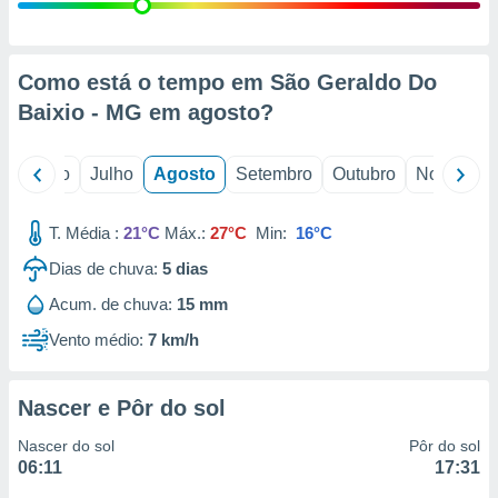
conteúdos.
ção
Como está o tempo em São Geraldo Do
ão através
Baixio - MG em
agosto
?
de
,
 e
o
Junho
Julho
Agosto
Setembro
Outubro
Novembro
dos,
publicidade
T. Média :
21°C
Máx.:
27°C
Min:
16°C
s, estudos
Dias de chuva:
5
dias
a e
mento de
Acum. de chuva:
15 mm
Vento médio:
7 km/h
ossos 1199
eiros
Nascer e Pôr do sol
Nascer do sol
Pôr do sol
06:11
17:31