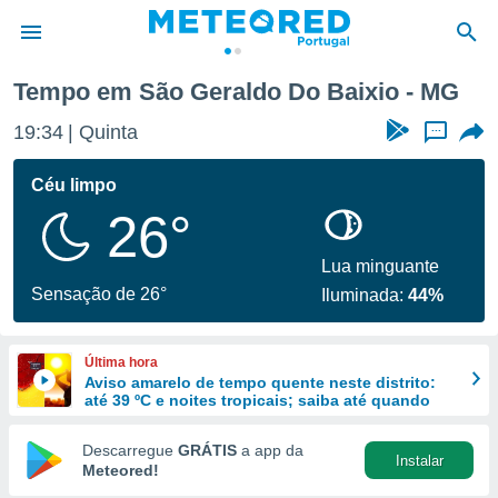
Tempo em São Geraldo Do Baixio - MG
de
19:34
Quinta
...
 da
empo.pt) foi
Céu limpo
or
26°
is para
e as
 fornecidas
Lua minguante
 qualidade.
Sensação de 26°
Iluminada:
44%
r a este
s das
opções:
Última hora
Aviso amarelo de tempo quente neste distrito:
ookies e
até 39 ºC e noites tropicais; saiba até quando
 forma
Descarregue
GRÁTIS
a app da
Instalar
e digital
Meteored!
da,