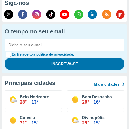
Siga-nos
O tempo no seu email
Eu li e aceito a política de privacidade.
Principais cidades
Mais cidades
Belo Horizonte
Bom Despacho
28°
13°
29°
16°
Curvelo
Divinopólis
31°
15°
29°
15°