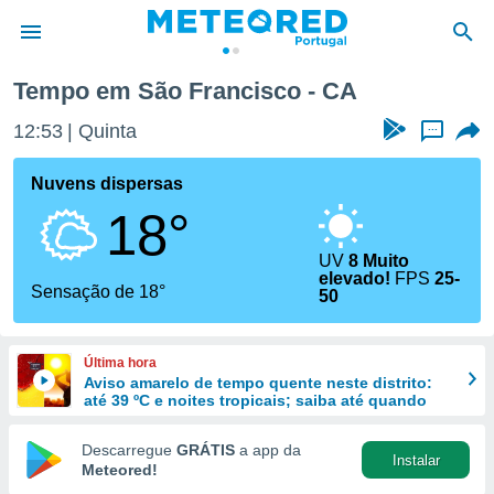
Tempo em São Francisco - CA
de
12:53
Quinta
...
 da
empo.pt) foi
Nuvens dispersas
or
18°
is para
e as
 fornecidas
UV
8 Muito
elevado!
FPS
25-
 qualidade.
Sensação de 18°
50
r a este
s das
opções:
Última hora
Aviso amarelo de tempo quente neste distrito:
ookies e
até 39 ºC e noites tropicais; saiba até quando
 forma
Descarregue
GRÁTIS
a app da
e digital
Instalar
Meteored!
da,