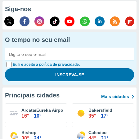
Siga-nos
O tempo no seu email
Eu li e aceito a política de privacidade.
Principais cidades
Mais cidades
Arcata/Eureka Airport
Bakersfield
16°
10°
35°
17°
Bishop
Calexico
38°
24°
44°
31°