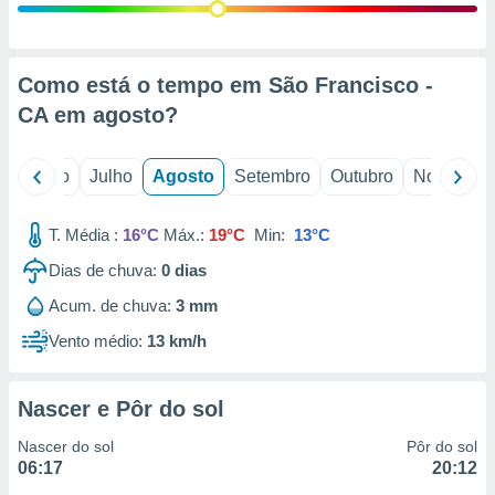
conteúdos.
ção
Como está o tempo em São Francisco -
ão através
CA em
agosto
?
de
,
 e
o
Junho
Julho
Agosto
Setembro
Outubro
Novembro
dos,
publicidade
T. Média :
16°C
Máx.:
19°C
Min:
13°C
s, estudos
a e
Dias de chuva:
0
dias
mento de
Acum. de chuva:
3 mm
Vento médio:
13 km/h
ossos 1199
eiros
Nascer e Pôr do sol
Nascer do sol
Pôr do sol
06:17
20:12