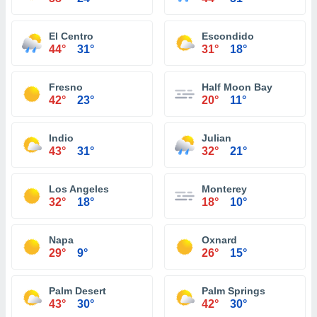
El Centro
Escondido
44°
31°
31°
18°
Fresno
Half Moon Bay
42°
23°
20°
11°
Indio
Julian
43°
31°
32°
21°
Los Angeles
Monterey
32°
18°
18°
10°
Napa
Oxnard
29°
9°
26°
15°
Palm Desert
Palm Springs
43°
30°
42°
30°