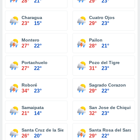
28°
21°
29°
23°
Charagua
Cuatro Ojos
23°
15°
29°
23°
Montero
Pailon
27°
22°
28°
21°
Portachuelo
Pozo del Tigre
27°
22°
31°
23°
Roboré
Sagrado Corazon
34°
23°
29°
22°
Samaipata
San Jose de Chiquitos
21°
14°
32°
23°
Santa Cruz de la Sierra
Santa Rosa del Sara
26°
20°
29°
22°