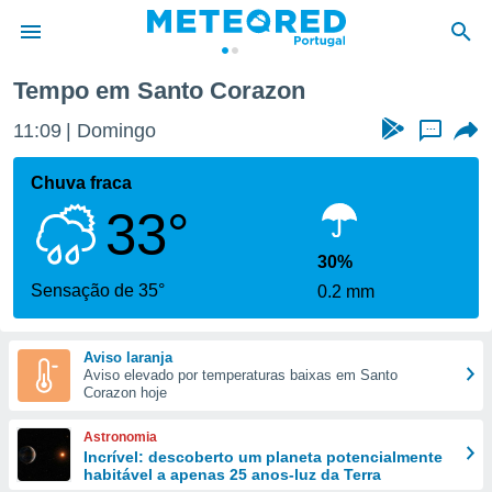
Tempo em Santo Corazon
de
11:09
Domingo
...
 da
empo.pt) foi
Chuva fraca
or
33°
is para
e as
 fornecidas
30%
 qualidade.
Sensação de 35°
0.2 mm
r a este
s das
opções:
Aviso laranja
Aviso elevado por temperaturas baixas em Santo
ookies e
Corazon hoje
 forma
Astronomia
e digital
Incrível: descoberto um planeta potencialmente
habitável a apenas 25 anos-luz da Terra
da,