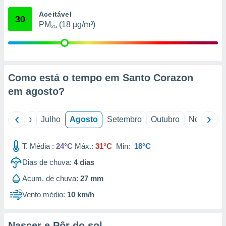
conteúdos.
Aceitável
30
PM₂₅ (18 µg/m³)
ção
ão através
de
,
 e
Como está o tempo em Santo Corazon
em
agosto
?
dos,
publicidade
s, estudos
o
Junho
Julho
Agosto
Setembro
Outubro
Novembro
a e
mento de
T. Média :
24°C
Máx.:
31°C
Min:
18°C
ossos 1199
Dias de chuva:
4
dias
eiros
Acum. de chuva:
27 mm
Vento médio:
10 km/h
Nascer e Pôr do sol