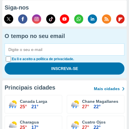
Siga-nos
O tempo no seu email
Eu li e aceito a política de privacidade.
Principais cidades
Mais cidades
Canada Larga
Chane Magallanes
25°
21°
27°
22°
Charagua
Cuatro Ojos
25°
17°
27°
22°