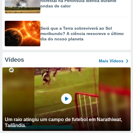
florestal na Península Ibérica durante
ondas de calor
Será que a Terra sobreviverá ao Sol
moribundo? A ciência reescreve o último
dia do nosso planeta
Vídeos
Mais Vídeos
Um raio atingiu um campo de futebol em Narathiwat,
Tailândia.