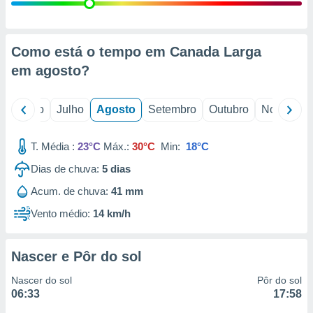
conteúdos.
ção
Como está o tempo em Canada Larga
ão através
em
agosto
?
de
,
 e
o
Junho
Julho
Agosto
Setembro
Outubro
Novembro
dos,
publicidade
T. Média :
23°C
Máx.:
30°C
Min:
18°C
s, estudos
Dias de chuva:
5
dias
a e
mento de
Acum. de chuva:
41 mm
Vento médio:
14 km/h
ossos 1199
eiros
Nascer e Pôr do sol
Nascer do sol
Pôr do sol
06:33
17:58