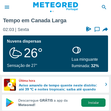
Tempo em Canada Larga
de
02:03
Sexta
...
 da
empo.pt) foi
Nuvens dispersas
or
26°
is para
e as
 fornecidas
Lua minguante
 qualidade.
Sensação de 27°
Iluminada:
32%
r a este
s das
opções:
Última hora
Aviso amarelo de tempo quente neste distrito:
ookies e
até 39 ºC e noites tropicais; saiba até quando
 forma
Descarregue
GRÁTIS
a app da
Instalar
e digital
Meteored!
da,