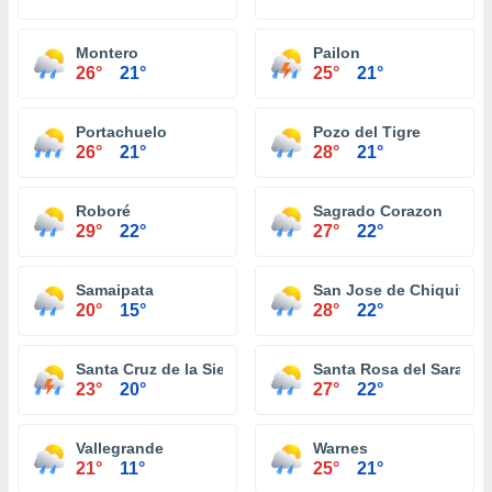
Montero
Pailon
26°
21°
25°
21°
Portachuelo
Pozo del Tigre
26°
21°
28°
21°
Roboré
Sagrado Corazon
29°
22°
27°
22°
Samaipata
San Jose de Chiquitos
20°
15°
28°
22°
Santa Cruz de la Sierra
Santa Rosa del Sara
23°
20°
27°
22°
Vallegrande
Warnes
21°
11°
25°
21°