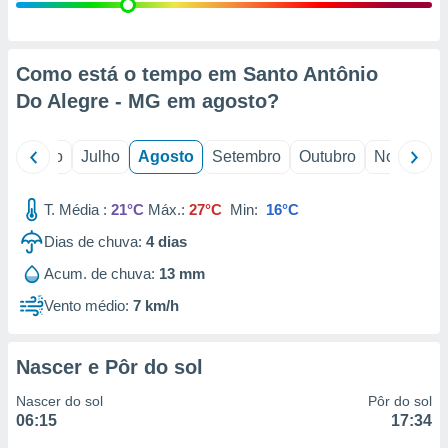
conteúdos.
ção
Como está o tempo em Santo Antônio
ão através
Do Alegre - MG em
agosto
?
de
,
 e
o
Junho
Julho
Agosto
Setembro
Outubro
Novembro
dos,
publicidade
T. Média :
21°C
Máx.:
27°C
Min:
16°C
s, estudos
Dias de chuva:
4
dias
a e
mento de
Acum. de chuva:
13 mm
Vento médio:
7 km/h
ossos 1199
eiros
Nascer e Pôr do sol
Nascer do sol
Pôr do sol
06:15
17:34