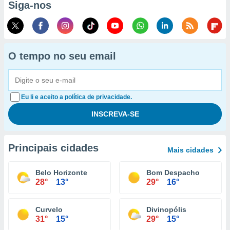
Siga-nos
O tempo no seu email
Eu li e aceito a política de privacidade.
Principais cidades
Mais cidades
Belo Horizonte
Bom Despacho
28°
13°
29°
16°
Curvelo
Divinopólis
31°
15°
29°
15°