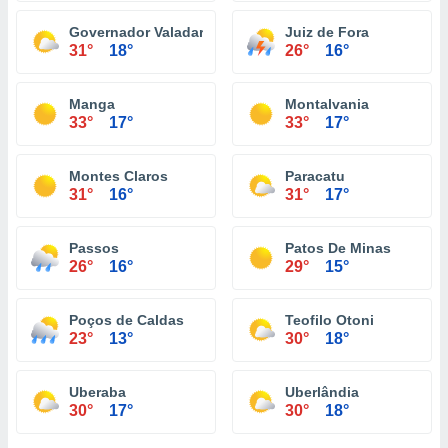
Governador Valadares
Juiz de Fora
31°
18°
26°
16°
Manga
Montalvania
33°
17°
33°
17°
Montes Claros
Paracatu
31°
16°
31°
17°
Passos
Patos De Minas
26°
16°
29°
15°
Poços de Caldas
Teofilo Otoni
23°
13°
30°
18°
Uberaba
Uberlândia
30°
17°
30°
18°