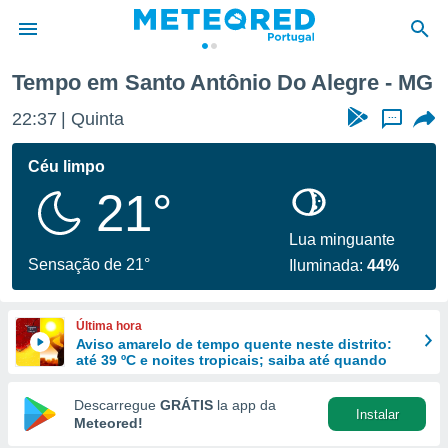
Tempo em Santo Antônio Do Alegre - MG
de
22:37
Quinta
...
 da
empo.pt) foi
Céu limpo
or
21°
is para
e as
 fornecidas
Lua minguante
 qualidade.
Sensação de 21°
Iluminada:
44%
r a este
s das
opções:
Última hora
Aviso amarelo de tempo quente neste distrito:
ookies e
até 39 ºC e noites tropicais; saiba até quando
 forma
Descarregue
GRÁTIS
la app da
Instalar
e digital
Meteored!
da,