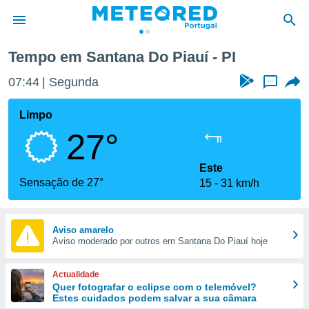
Tempo em Santana Do Piauí - PI
de
07:44
Segunda
...
 da
empo.pt) foi
Limpo
or
27°
is para
e as
 fornecidas
Este
 qualidade.
Sensação de 27°
15
31 km/h
r a este
s das
opções:
Aviso amarelo
Aviso moderado por outros em Santana Do Piauí hoje
ookies e
 forma
Actualidade
e digital
Quer fotografar o eclipse com o telemóvel?
Estes cuidados podem salvar a sua câmara
da,