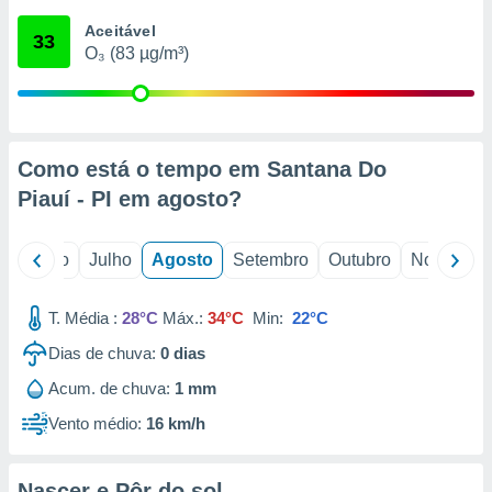
conteúdos.
Aceitável
33
O₃ (83 µg/m³)
ção
ão através
de
,
 e
Como está o tempo em Santana Do
Piauí - PI em
agosto
?
dos,
publicidade
s, estudos
o
Junho
Julho
Agosto
Setembro
Outubro
Novembro
a e
mento de
T. Média :
28°C
Máx.:
34°C
Min:
22°C
ossos 1199
Dias de chuva:
0
dias
eiros
Acum. de chuva:
1 mm
Vento médio:
16 km/h
Nascer e Pôr do sol