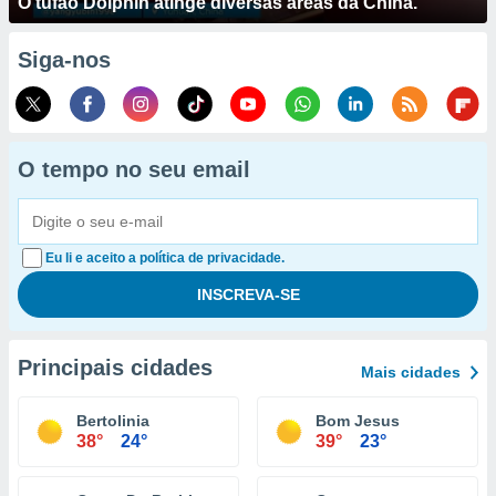
O tufão Dolphin atinge diversas áreas da China.
Siga-nos
O tempo no seu email
Eu li e aceito a política de privacidade.
Principais cidades
Mais cidades
Bertolinia
Bom Jesus
38°
24°
39°
23°