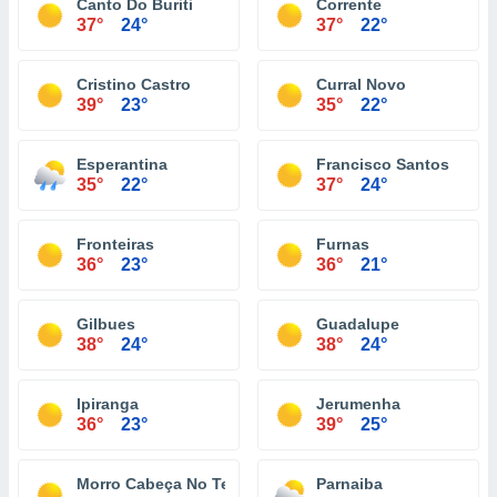
Canto Do Buriti
Corrente
37°
24°
37°
22°
Cristino Castro
Curral Novo
39°
23°
35°
22°
Esperantina
Francisco Santos
35°
22°
37°
24°
Fronteiras
Furnas
36°
23°
36°
21°
Gilbues
Guadalupe
38°
24°
38°
24°
Ipiranga
Jerumenha
36°
23°
39°
25°
Morro Cabeça No Tempo
Parnaiba