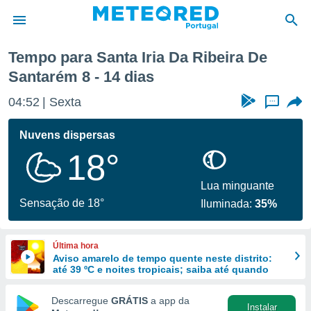
Próxima semana
Tempo para Santa Iria Da Ribeira De
Santarém 8 - 14 dias
de
 da
04:52
Sexta
...
empo.pt) foi
or
Nuvens dispersas
is para
e as
18°
 fornecidas
 qualidade.
Lua minguante
r a este
Sensação de 18°
s das
Iluminada:
35%
opções:
ookies e
Última hora
 forma
Aviso amarelo de tempo quente neste distrito:
até 39 ºC e noites tropicais; saiba até quando
e digital
Descarregue
GRÁTIS
a app da
da,
Instalar