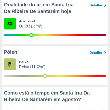
o qual se
Qualidade do ar em Santa Iria
Detalhe
ara tal,
Da Ribeira De Santarém hoje
 o seu
to ou opor-
Aceitável
essamento
33
O₃ (83 µg/m³)
m qualquer
ando em “
 ou na
 Cookies
te.
Pólen
Detalhe
 nossos
Baixo
Relva (11 #/m³)
s o
o de
e/ou aceder
Como está o tempo em Santa Iria Da
ões num
Ribeira De Santarém em
agosto
?
utilizar
ados para
publicidade,