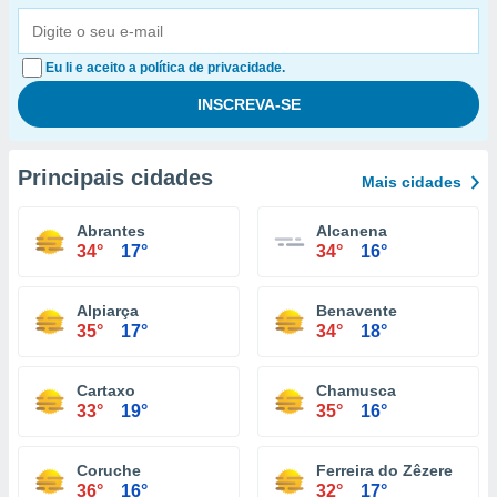
Eu li e aceito a política de privacidade.
Principais cidades
Mais cidades
Abrantes
Alcanena
34°
17°
34°
16°
Alpiarça
Benavente
35°
17°
34°
18°
Cartaxo
Chamusca
33°
19°
35°
16°
Coruche
Ferreira do Zêzere
36°
16°
32°
17°