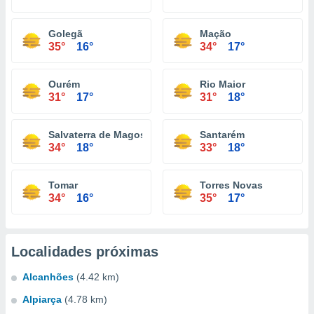
Golegã
Mação
35°
16°
34°
17°
Ourém
Rio Maior
31°
17°
31°
18°
Salvaterra de Magos
Santarém
34°
18°
33°
18°
Tomar
Torres Novas
34°
16°
35°
17°
Localidades próximas
Alcanhões
(4.42 km)
Alpiarça
(4.78 km)