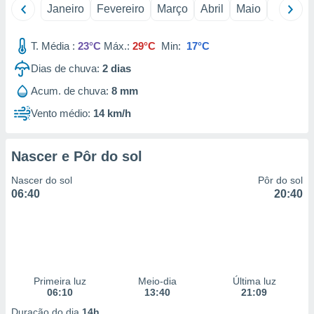
Janeiro
Fevereiro
Março
Abril
Maio
Junho
 para
a, utilizar
T. Média :
23°C
Máx.:
29°C
Min:
17°C
selecionar
Dias de chuva:
2
dias
a, criar
personalizar
Acum. de chuva:
8 mm
tilizar
Vento médio:
14 km/h
selecionar
dos, medir
Nascer e Pôr do sol
nho da
, medir o
Nascer do sol
Pôr do sol
o dos
06:40
20:40
r os
ravés de
s ou
s de dados
es fontes,
 e melhorar
Primeira luz
Meio-dia
Última luz
ilizar dados
06:10
13:40
21:09
ara
Duração do dia
14h