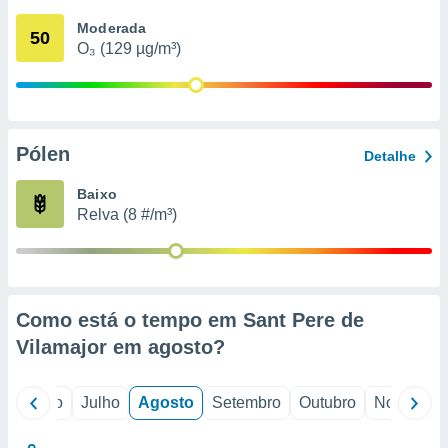
conteúdos.
Moderada
50
O₃ (129 µg/m³)
ção
ão através
de
,
 e
Pólen
Detalhe
dos,
Baixo
publicidade
Relva (8 #/m³)
s, estudos
a e
mento de
ossos 1199
Como está o tempo em Sant Pere de
eiros
Vilamajor em
agosto
?
o
Junho
Julho
Agosto
Setembro
Outubro
Novembro