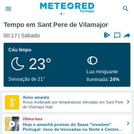
 Pere de Vilamajor
Tempo em Sant Pere de Vilamajor
de
00:17
Sábado
...
 da
empo.pt) foi
Céu limpo
or
23°
is para
e as
 fornecidas
Lua minguante
 qualidade.
Sensação de 21°
Iluminada:
24%
r a este
s das
opções:
Aviso amarelo
Aviso moderado por temperaturas elevadas em Sant Pere
ookies e
de Vilamajor hoje
 forma
Última hora
e digital
Hoje e amanhã poeiras do Saara “invadem”
Portugal: risco de trovoadas no Norte e Centro
da,