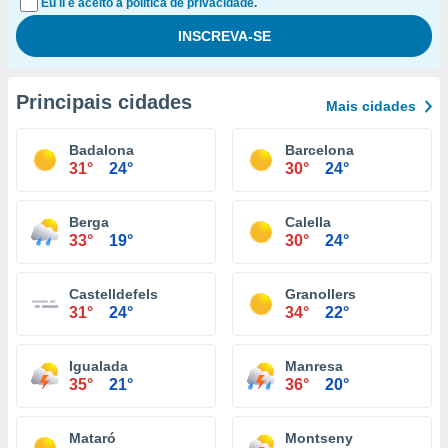
Eu li e aceito a política de privacidade.
Principais cidades
Mais cidades
Badalona
Barcelona
31°
24°
30°
24°
Berga
Calella
33°
19°
30°
24°
Castelldefels
Granollers
31°
24°
34°
22°
Igualada
Manresa
35°
21°
36°
20°
Mataró
Montseny