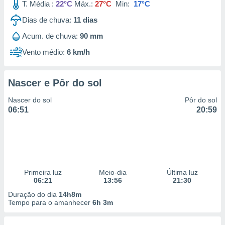
T. Média :
22°C
Máx.:
27°C
Min:
17°C
Dias de chuva:
11
dias
Acum. de chuva:
90 mm
Vento médio:
6 km/h
Nascer e Pôr do sol
Nascer do sol
Pôr do sol
06:51
20:59
Primeira luz
Meio-dia
Última luz
06:21
13:56
21:30
Duração do dia
14h8m
Tempo para o amanhecer
6h 3m