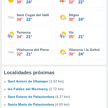
30°
24°
32°
22°
Sant Cugat del Vallès
Sitges
34°
22°
30°
24°
Terrassa
Vic
34°
21°
35°
21°
Vilafranca del Penedès
Vilanova i la Geltrú
32°
21°
30°
24°
Localidades próximas
Sant Antoni de Vilamajor
(1.52 km)
les Faldes del Montseny
(2.72 km)
Sant Esteve de Palautordera
(4.27 km)
Santa Maria de Palautordera
(4.63 km)