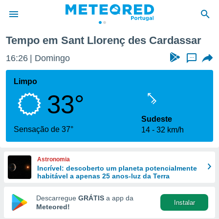
Tempo em Sant Llorenç des Cardassar
de
16:26
Domingo
...
 da
empo.pt) foi
Limpo
or
33°
is para
e as
 fornecidas
Sudeste
 qualidade.
Sensação de 37°
14
32 km/h
r a este
s das
opções:
Astronomia
Incrível: descoberto um planeta potencialmente
ookies e
habitável a apenas 25 anos-luz da Terra
 forma
Descarregue
GRÁTIS
a app da
Instalar
e digital
Meteored!
da,