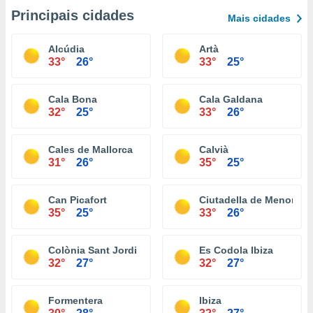
Principais cidades
Mais cidades
Alcúdia
Artà
33°
26°
33°
25°
Cala Bona
Cala Galdana
32°
25°
33°
26°
Cales de Mallorca
Calvià
31°
26°
35°
25°
Can Picafort
Ciutadella de Menorca
35°
25°
33°
26°
Colònia Sant Jordi
Es Codola Ibiza
32°
27°
32°
27°
Formentera
Ibiza