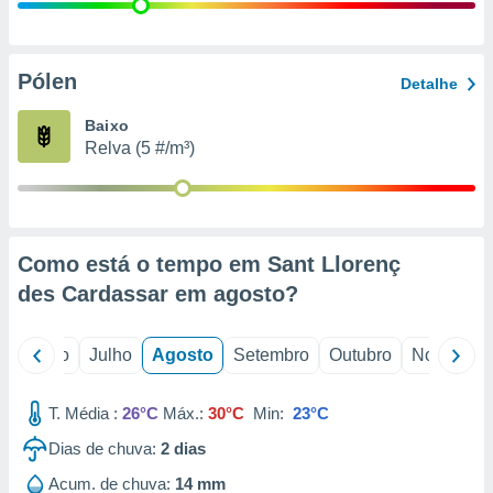
conteúdos.
ção
Pólen
Detalhe
ão através
de
Baixo
,
Relva (5 #/m³)
 e
dos,
publicidade
s, estudos
Como está o tempo em Sant Llorenç
a e
mento de
des Cardassar em
agosto
?
ossos 1199
o
Junho
Julho
Agosto
Setembro
Outubro
Novembro
eiros
T. Média :
26°C
Máx.:
30°C
Min:
23°C
Dias de chuva:
2
dias
Acum. de chuva:
14 mm