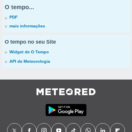
O tempo...
PDF
mais informações
O tempo no seu Site
Widget de O Tempo
API de Meteorologia