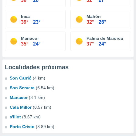
30°
28°
32°
27°
Inca
Mahón
39°
23°
32°
26°
Manacor
Palma de Maiorca
35°
24°
37°
24°
Localidades próximas
Son Carrió
(4 km)
Son Servera
(6.54 km)
Manacor
(8.1 km)
Cala Millor
(8.57 km)
s'Illot
(8.67 km)
Porto Cristo
(8.89 km)