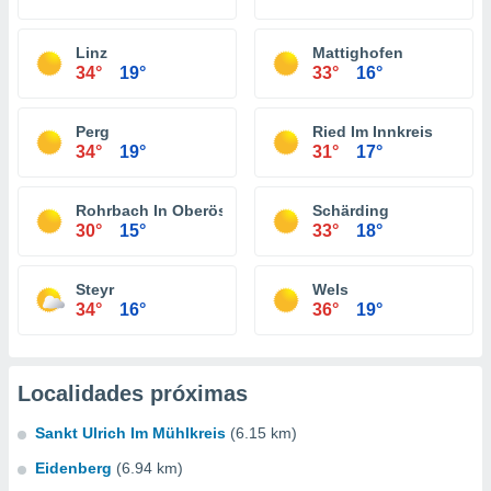
Linz
Mattighofen
34°
19°
33°
16°
Perg
Ried Im Innkreis
34°
19°
31°
17°
Rohrbach In Oberösterreich
Schärding
30°
15°
33°
18°
Steyr
Wels
34°
16°
36°
19°
Localidades próximas
Sankt Ulrich Im Mühlkreis
(6.15 km)
Eidenberg
(6.94 km)