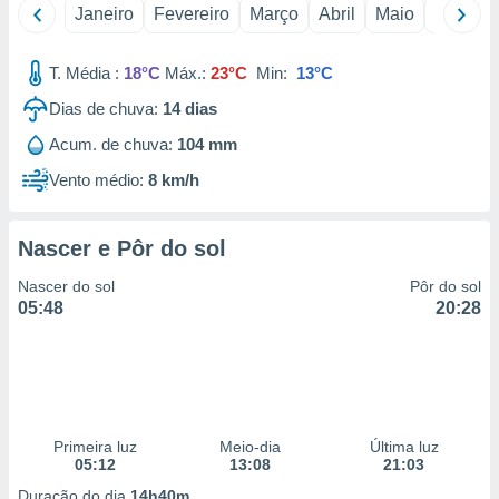
Janeiro
Fevereiro
Março
Abril
Maio
Junho
 para
a, utilizar
T. Média :
18°C
Máx.:
23°C
Min:
13°C
selecionar
Dias de chuva:
14
dias
a, criar
personalizar
Acum. de chuva:
104 mm
tilizar
Vento médio:
8 km/h
selecionar
dos, medir
Nascer e Pôr do sol
nho da
, medir o
Nascer do sol
Pôr do sol
o dos
05:48
20:28
r os
ravés de
s ou
s de dados
es fontes,
 e melhorar
Primeira luz
Meio-dia
Última luz
ilizar dados
05:12
13:08
21:03
ara
Duração do dia
14h40m