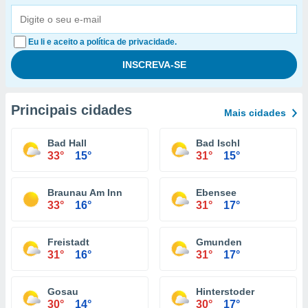
Eu li e aceito a política de privacidade.
Principais cidades
Mais cidades
Bad Hall
Bad Ischl
33°
15°
31°
15°
Braunau Am Inn
Ebensee
33°
16°
31°
17°
Freistadt
Gmunden
31°
16°
31°
17°
Gosau
Hinterstoder
30°
14°
30°
17°