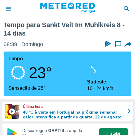
ima semana
Tempo para Sankt Veit Im Mühlkreis 8 -
14 dias
de
 da
08:39
Domingo
...
empo.pt) foi
or
Limpo
is para
e as
23°
 fornecidas
 qualidade.
Sudeste
r a este
Sensação de 25°
s das
10
24 km/h
opções:
ookies e
Última hora
 forma
40 ºC à vista em Portugal na próxima semana:
calor intensifica a partir de quarta, 12 de agosto
e digital
Descarregue
GRÁTIS
a app da
da,
Instalar