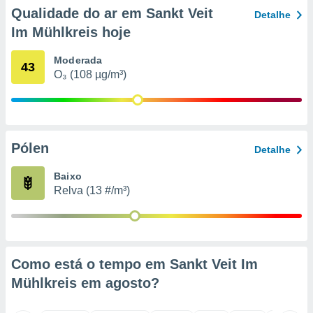
o qual se
Qualidade do ar em Sankt Veit
Detalhe
ara tal,
Im Mühlkreis hoje
 o seu
to ou opor-
Moderada
essamento
43
O₃ (108 µg/m³)
m qualquer
ando em “
 ou na
 Cookies
te.
Pólen
Detalhe
 nossos
Baixo
Relva (13 #/m³)
s o
o de
e/ou aceder
Como está o tempo em Sankt Veit Im
ões num
Mühlkreis em
agosto
?
utilizar
ados para
publicidade,