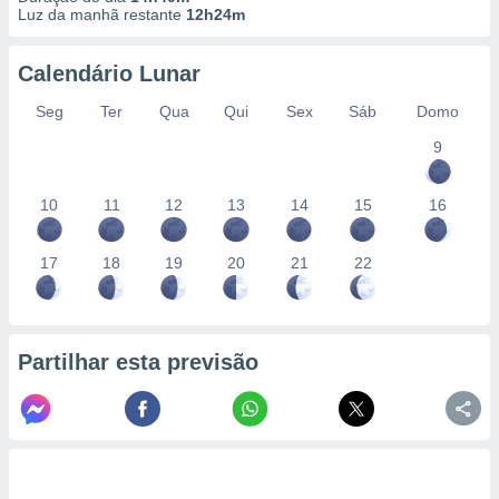
conteúdos.
Luz da manhã restante
12h24m
ção
Calendário Lunar
ão através
Seg
Ter
Qua
Qui
Sex
Sáb
Domo
de
,
9
 e
10
11
12
13
14
15
16
dos,
publicidade
s, estudos
17
18
19
20
21
22
a e
mento de
ossos 1199
Partilhar esta previsão
eiros