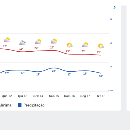
6
4
25°
24°
24°
24°
23°
23°
22°
2
18°
17°
17°
17°
17°
17°
16°
mm
Qua
12
Qui
13
Sex
14
Sáb
15
Dom
16
Seg
17
Ter
18
Mínima
Precipitação