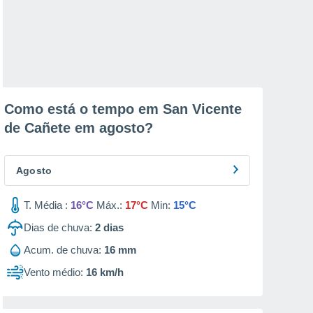
Como está o tempo em San Vicente
de Cañete em
agosto
?
Agosto
T. Média :
16°C
Máx.:
17°C
Min:
15°C
Dias de chuva:
2
dias
Acum. de chuva:
16 mm
Vento médio:
16 km/h