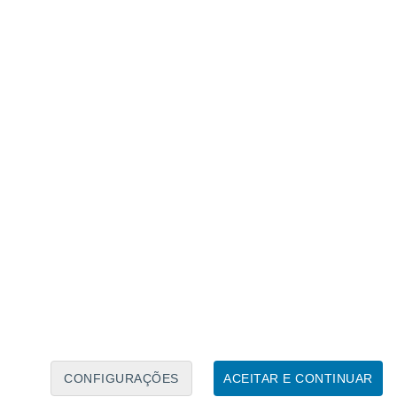
Calendário Lunar
Seg
Ter
Qua
Qui
Sex
Sáb
Domo
6
7
8
9
10
11
12
13
14
15
16
17
18
19
CONFIGURAÇÕES
ACEITAR E CONTINUAR