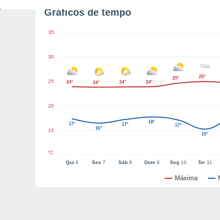
Gráficos de tempo
35
30
25°
25°
25
24°
24°
24°
24°
20
18°
17°
17°
17°
16°
15
15°
°C
Qui
6
Sex
7
Sáb
8
Dom
9
Seg
10
Ter
11
Máxima