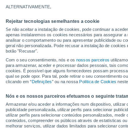
21°
ALTERNATIVAMENTE,
Rejeitar tecnologias semelhantes a cookie
Sul
Se não aceitar a instalação de cookies, pode continuar a acede
Sensação de 21°
8
-
25 km/
apenas instalaremos os cookies necessários para assegurar a 
analisar o comportamento ou para apresentar publicidade ou co
geral não personalizada. Pode recusar a instalação de cookies 
botão "Recusar".
Última hora
Aviso amarelo de tempo quente neste distrito:
Com o seu consentimento, nós e os
nossos parceiros
utilizamo
39 ºC e noites tropicais; saiba até quando
para armazenar, aceder e processar dados pessoais, tais como a
cookies. É possível que alguns fornecedores possam processa
O Tempo 1 - 7 Dias
Atualidade
Mapas de nuvens
qual se pode opor. Para tal, pode retirar o seu consentimento 
clicando em “
Definições
” ou na nossa
Política de Cookies
neste
Nós e os nossos parceiros efetuamos o seguinte trata
Amanhã
Sábado
D
Hoje
Armazenar e/ou aceder a informações num dispositivo, utilizar da
7 Ago.
8 Ago.
6 Ago.
publicidade personalizada, utilizar perfis para selecionar public
utilizar perfis para selecionar conteúdos personalizados, med
conteúdos, compreender os públicos através de estatísticas ou
melhorar serviços, utilizar dados limitados para selecionar cont