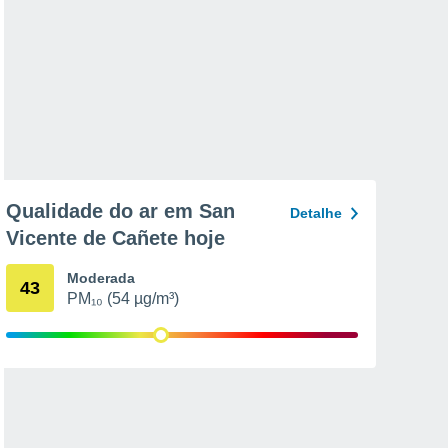
Qualidade do ar em San
Detalhe
Vicente de Cañete hoje
Moderada
43
PM₁₀ (54 µg/m³)