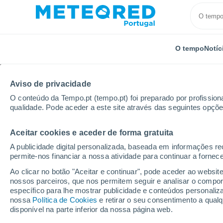
O tempo
Notíc
Aviso de privacidade
O conteúdo da Tempo.pt (tempo.pt) foi preparado por profissiona
qualidade. Pode aceder a este site através das seguintes opçõe
Aceitar cookies e aceder de forma gratuita
Início
Peru
Departamento de Lima
San Vicente
A publicidade digital personalizada, baseada em informações r
permite-nos financiar a nossa atividade para continuar a fornec
Tempo em San Vicente
Ao clicar no botão "Aceitar e continuar", pode aceder ao websit
nossos parceiros, que nos permitem seguir e analisar o compo
16:40
Quinta
específico para lhe mostrar publicidade e conteúdos persona
nossa
Política de Cookies
e retirar o seu consentimento a qua
disponível na parte inferior da nossa página web.
Parcialmente nublado