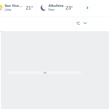
San Vicente de Cañete
Albufeira
Lisboa
21°
23°
Lima
Faro
Lisboa
°C