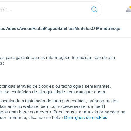
ias
Vídeos
Avisos
Radar
Mapas
Satélites
Modelos
O Mundo
Esqui
is para garantir que as informações fornecidas são de alta
s:
 de Cañete
ecolhidas através de cookies ou tecnologias semelhantes,
er-lhe conteúdos de alta qualidade sem qualquer custo.
 de Cañete
e aceitando a instalação de todos os cookies, próprios ou dos
rtamento no website, bem como desenvolver um perfil
...
lizados com base no mesmo. Pode consultar mais informações na
lquer momento, clicando no botão
Definições de cookies
Por horas
Céu nublado nas próximas horas