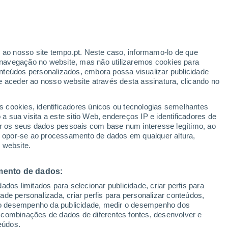
r ao nosso site tempo.pt. Neste caso, informamo-lo de que
h
navegação no website, mas não utilizaremos cookies para
nteúdos personalizados, embora possa visualizar publicidade
e aceder ao nosso website através desta assinatura, clicando no
 até
s cookies, identificadores únicos ou tecnologias semelhantes
 sua visita a este sitio Web, endereços IP e identificadores de
r os seus dados pessoais com base num interesse legítimo, ao
Radar de Chuva
Satélites
Modelos
ou opor-se ao processamento de dados em qualquer altura,
 website.
mento de dados:
omingo
Segunda
Terça
Quarta
dos limitados para selecionar publicidade, criar perfis para
9 Ago.
10 Ago.
11 Ago.
12 Ago.
idade personalizada, criar perfis para personalizar conteúdos,
ir o desempenho da publicidade, medir o desempenho dos
 combinações de dados de diferentes fontes, desenvolver e
eúdos.