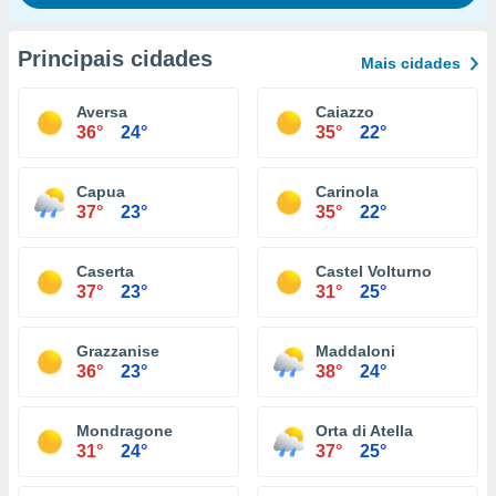
Principais cidades
Mais cidades
Aversa
Caiazzo
36°
24°
35°
22°
Capua
Carinola
37°
23°
35°
22°
Caserta
Castel Volturno
37°
23°
31°
25°
Grazzanise
Maddaloni
36°
23°
38°
24°
Mondragone
Orta di Atella
31°
24°
37°
25°