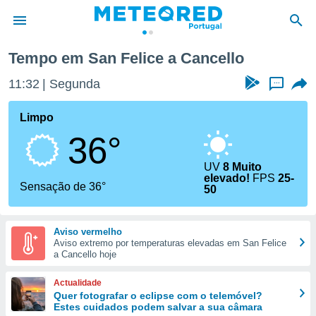
Tempo em San Felice a Cancello
de
11:32
Segunda
...
 da
empo.pt) foi
Limpo
or
36°
is para
e as
 fornecidas
UV
8 Muito
elevado!
FPS
25-
 qualidade.
Sensação de 36°
50
r a este
s das
opções:
Aviso vermelho
Aviso extremo por temperaturas elevadas em San Felice
ookies e
a Cancello hoje
 forma
Actualidade
e digital
Quer fotografar o eclipse com o telemóvel?
da,
Estes cuidados podem salvar a sua câmara