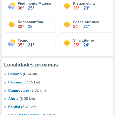
Piedimonte Matese
Pietramelara
36°
25°
36°
23°
Roccamonfina
Sessa Aurunca
32°
18°
34°
21°
Teano
Villa Literno
35°
21°
35°
24°
Localidades próximas
Cervino
(6.14 km)
Cicciano
(7.15 km)
Camposano
(7.62 km)
Airola
(8.05 km)
Paolisi
(8.42 km)