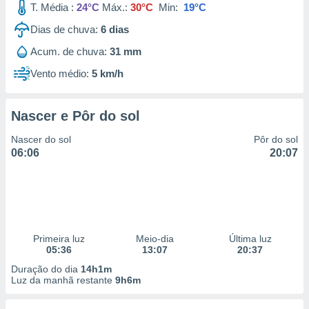
T. Média :
24°C
Máx.:
30°C
Min:
19°C
Dias de chuva:
6
dias
Acum. de chuva:
31 mm
Vento médio:
5 km/h
Nascer e Pôr do sol
Nascer do sol
Pôr do sol
06:06
20:07
Primeira luz
Meio-dia
Última luz
05:36
13:07
20:37
Duração do dia
14h1m
Luz da manhã restante
9h6m