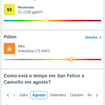
conteúdos.
Moderada
53
O₃ (138 µg/m³)
ção
ão através
de
,
 e
Pólen
Detalhe
dos,
Alto
publicidade
Artemísia (73 #/m³)
s, estudos
a e
mento de
ossos 1199
Como está o tempo em San Felice a
eiros
Cancello em
agosto
?
o
Junho
Julho
Agosto
Setembro
Outubro
Novembro