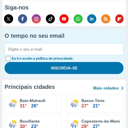
Siga-nos
O tempo no seu email
Eu li e aceito a política de privacidade.
Principais cidades
Mais cidades
Baie-Mahault
Basse-Terre
31°
26°
27°
21°
Bouillante
Capesterre-de-Marie-Ga
30°
23°
29°
27°