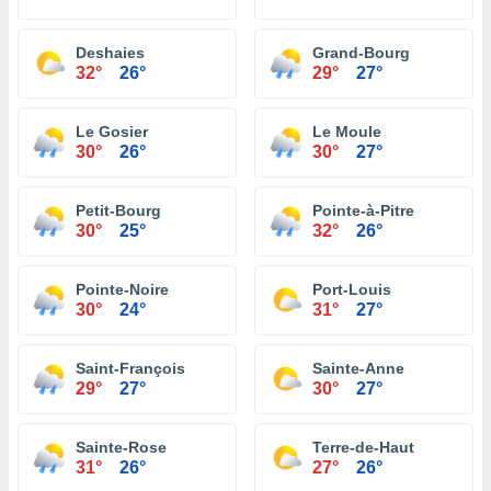
Deshaies
Grand-Bourg
32°
26°
29°
27°
Le Gosier
Le Moule
30°
26°
30°
27°
Petit-Bourg
Pointe-à-Pitre
30°
25°
32°
26°
Pointe-Noire
Port-Louis
30°
24°
31°
27°
Saint-François
Sainte-Anne
29°
27°
30°
27°
Sainte-Rose
Terre-de-Haut
31°
26°
27°
26°