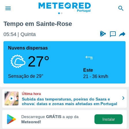
Sainte-Rose
Tempo em Sainte-Rose
de
05:54
Quinta
...
 da
empo.pt) foi
Nuvens dispersas
or
27°
is para
e as
 fornecidas
Este
 qualidade.
Sensação de 29°
21
36 km/h
r a este
s das
opções:
Última hora
Subida das temperaturas, poeiras do Saara e
ookies e
chuva: datas e zonas mais afetadas em Portugal
 forma
Descarregue
GRÁTIS
a app da
Instalar
e digital
Meteored!
da,