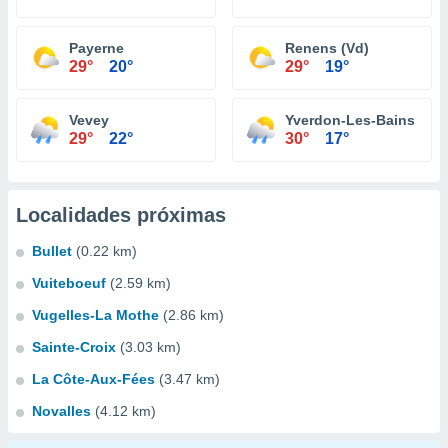
Payerne
Renens (Vd)
29°
20°
29°
19°
Vevey
Yverdon-Les-Bains
29°
22°
30°
17°
Localidades próximas
Bullet
(0.22 km)
Vuiteboeuf
(2.59 km)
Vugelles-La Mothe
(2.86 km)
Sainte-Croix
(3.03 km)
La Côte-Aux-Fées
(3.47 km)
Novalles
(4.12 km)