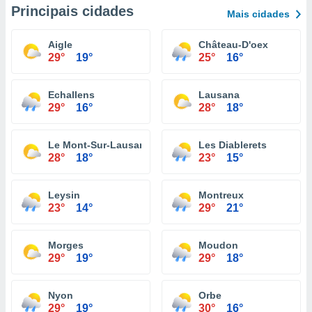
Principais cidades
Mais cidades
Aigle
Château-D'oex
29°
19°
25°
16°
Echallens
Lausana
29°
16°
28°
18°
Le Mont-Sur-Lausanne
Les Diablerets
28°
18°
23°
15°
Leysin
Montreux
23°
14°
29°
21°
Morges
Moudon
29°
19°
29°
18°
Nyon
Orbe
29°
19°
30°
16°