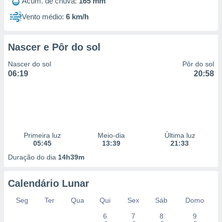
Acum. de chuva:
165 mm
Vento médio:
6 km/h
Nascer e Pôr do sol
Nascer do sol
Pôr do sol
06:19
20:58
Primeira luz
Meio-dia
Última luz
05:45
13:39
21:33
Duração do dia
14h39m
Calendário Lunar
Seg
Ter
Qua
Qui
Sex
Sáb
Domo
6
7
8
9