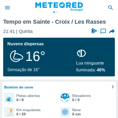
Tempo em Sainte - Croix / Les Rasses
de
21:41
Quinta
...
 da
empo.pt) foi
Nuvens dispersas
or
16°
is para
e as
 fornecidas
Lua minguante
 qualidade.
Sensação de 16°
Iluminada:
46%
r a este
s das
opções:
Boletim de neve
ookies e
Pistas abertas
Elevadores
 forma
0 / 9
0 / 9
e digital
Km esquiáveis
Neve
0 / 20
0 cm
da,