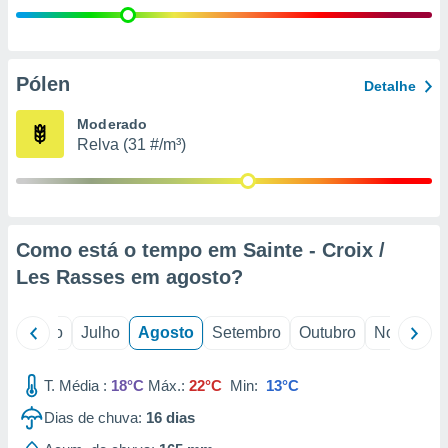
conteúdos.
ção
Pólen
Detalhe
ão através
de
Moderado
,
Relva (31 #/m³)
 e
dos,
publicidade
s, estudos
a e
Como está o tempo em Sainte - Croix /
mento de
Les Rasses em
agosto
?
ossos 1199
eiros
o
Junho
Julho
Agosto
Setembro
Outubro
Novembro
T. Média :
18°C
Máx.:
22°C
Min:
13°C
Dias de chuva:
16
dias