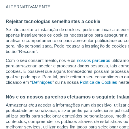
31°
ALTERNATIVAMENTE,
Rejeitar tecnologias semelhantes a cookie
Sudeste
Se não aceitar a instalação de cookies, pode continuar a acede
Sensação de 29°
6
-
17 km/
apenas instalaremos os cookies necessários para assegurar a 
analisar o comportamento ou para apresentar publicidade ou co
geral não personalizada. Pode recusar a instalação de cookies 
botão "Recusar".
Última hora
40 ºC à vista em Portugal na próxima semana
Com o seu consentimento, nós e os
nossos parceiros
utilizamo
calor intensifica a partir de quarta, 12 de ago
para armazenar, aceder e processar dados pessoais, tais como a
cookies. É possível que alguns fornecedores possam processa
O Tempo 1 - 7 Dias
Atualidade
Mapas de chuva
R
qual se pode opor. Para tal, pode retirar o seu consentimento 
clicando em “
Definições
” ou na nossa
Política de Cookies
neste
Nós e os nossos parceiros efetuamos o seguinte trata
Domingo
Segunda
Sábado
Armazenar e/ou aceder a informações num dispositivo, utilizar da
16 Ago.
17 Ago.
15 Ago.
publicidade personalizada, utilizar perfis para selecionar public
utilizar perfis para selecionar conteúdos personalizados, med
conteúdos, compreender os públicos através de estatísticas ou
melhorar serviços, utilizar dados limitados para selecionar cont
30%