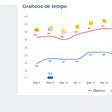
Gráficos de tempo
45
40
37°
36°
35
33°
32°
31°
30°
30
25
22°
22°
20
18°
18°
17°
15
15°
10
0.2
°C
Sáb
8
Dom
9
Seg
10
Ter
11
Qua
12
Qui
13
Máxima