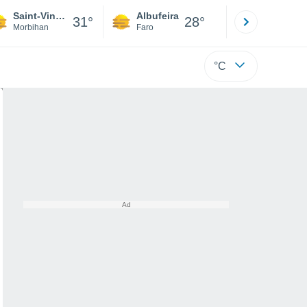
Saint-Vincent-sur-Oust
Albufeira
Lisboa
31°
28°
Morbihan
Faro
Lisboa
°C