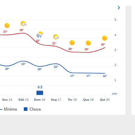
5
38°
37°
4
32°
31°
30°
28°
28°
3
23°
2
22°
20°
20°
17°
17°
16°
1
0.3
mm
Sex
14
Sáb
15
Dom
16
Seg
17
Ter
18
Qua
19
Qui
20
Mínima
Chuva