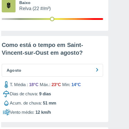
Baixo
Relva (22 #/m³)
Como está o tempo em Saint-
Vincent-sur-Oust em
agosto
?
Agosto
T. Média :
18°C
Máx.:
23°C
Min:
14°C
Dias de chuva:
9
dias
Acum. de chuva:
51 mm
Vento médio:
12 km/h