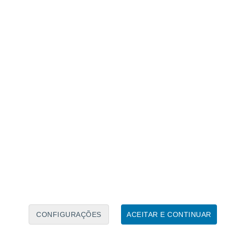
Calendário Lunar
Seg
Ter
Qua
Qui
Sex
Sáb
Domo
8
9
10
11
12
13
14
15
16
17
18
19
20
21
CONFIGURAÇÕES
ACEITAR E CONTINUAR