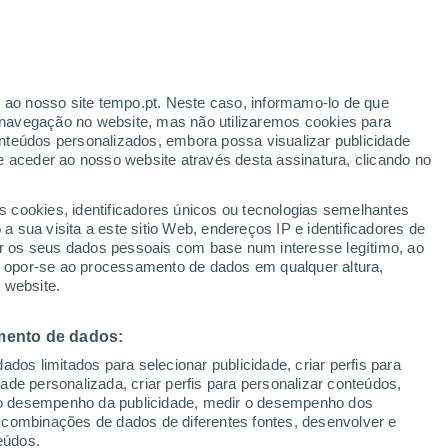
r ao nosso site tempo.pt. Neste caso, informamo-lo de que
h
navegação no website, mas não utilizaremos cookies para
nteúdos personalizados, embora possa visualizar publicidade
e aceder ao nosso website através desta assinatura, clicando no
:
s cookies, identificadores únicos ou tecnologias semelhantes
sto
 sua visita a este sitio Web, endereços IP e identificadores de
r os seus dados pessoais com base num interesse legítimo, ao
adar de Chuva
Satélites
Modelos
ou opor-se ao processamento de dados em qualquer altura,
 website.
mento de dados:
Terça
Quarta
Quinta
Sexta
dos limitados para selecionar publicidade, criar perfis para
18 Ago.
19 Ago.
20 Ago.
21 Ago.
idade personalizada, criar perfis para personalizar conteúdos,
ir o desempenho da publicidade, medir o desempenho dos
 combinações de dados de diferentes fontes, desenvolver e
eúdos.