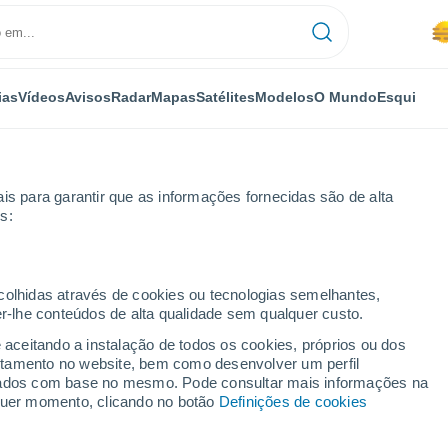
ias
Vídeos
Avisos
Radar
Mapas
Satélites
Modelos
O Mundo
Esqui
is para garantir que as informações fornecidas são de alta
s:
cent-sur-Oust
Próxima semana
ecolhidas através de cookies ou tecnologias semelhantes,
er-lhe conteúdos de alta qualidade sem qualquer custo.
nt-sur-Oust 8 - 14 dias
e aceitando a instalação de todos os cookies, próprios ou dos
rtamento no website, bem como desenvolver um perfil
...
lizados com base no mesmo. Pode consultar mais informações na
lquer momento, clicando no botão
Definições de cookies
Por horas
Névoa de poeira nas próximas
horas