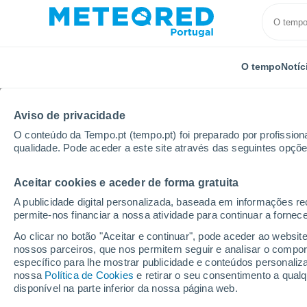
O tempo
Notíc
Aviso de privacidade
O conteúdo da Tempo.pt (tempo.pt) foi preparado por profissiona
qualidade. Pode aceder a este site através das seguintes opçõe
Aceitar cookies e aceder de forma gratuita
Início
França
Bretanha
Morbihan
Saint-Vin
A publicidade digital personalizada, baseada em informações r
permite-nos financiar a nossa atividade para continuar a fornec
Tempo para Saint-Vince
Ao clicar no botão "Aceitar e continuar", pode aceder ao websit
nossos parceiros, que nos permitem seguir e analisar o compo
18:05
Sábado
específico para lhe mostrar publicidade e conteúdos persona
nossa
Política de Cookies
e retirar o seu consentimento a qua
disponível na parte inferior da nossa página web.
Névoa de poeira